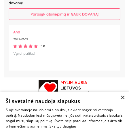
dovanų
!
Parašyk atsiliepimą ir GAUK DOVANĄ!
Ana
2022-01-21
5.0
Vyrui patiko!
MYLIMIAUSIA
LIETUVOS
ELEKTRONINĖ
×
PARDUOTUVĖ
Ši svetainė naudoja slapukus
Šioje svetainėje naudojami slapukai, siekiant pagerinti vartotojo
NENUSTOK
patirtį. Naudodamiesi mūsų svetaine, jūs sutinkate su visais slapukais
ŽAISTI
pagal mūsų slapukų politiką. Svetainėje pateikta informacija skirta tik
pilnamečiams asmenims.
Skaityti daugiau