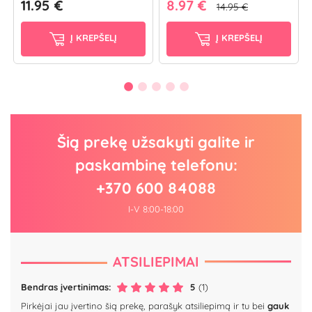
11.95 €
8.97 €
14.95 €
Į KREPŠELĮ
Į KREPŠELĮ
Šią prekę užsakyti galite ir
paskambinę telefonu:
+370 600 84088
I-V 8:00-18:00
ATSILIEPIMAI
Bendras įvertinimas:
5
(1)
Pirkėjai jau įvertino šią prekę, parašyk atsiliepimą ir tu bei
gauk