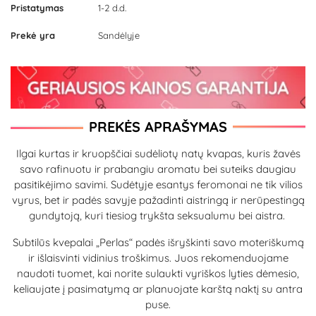
Pristatymas
1-2 d.d.
Prekė yra
Sandėlyje
PREKĖS APRAŠYMAS
Ilgai kurtas ir kruopščiai sudėliotų natų kvapas, kuris žavės
savo rafinuotu ir prabangiu aromatu bei suteiks daugiau
pasitikėjimo savimi. Sudėtyje esantys feromonai ne tik vilios
vyrus, bet ir padės savyje pažadinti aistringą ir nerūpestingą
gundytoją, kuri tiesiog trykšta seksualumu bei aistra.
Subtilūs kvepalai „Perlas“ padės išryškinti savo moteriškumą
ir išlaisvinti vidinius troškimus. Juos rekomenduojame
naudoti tuomet, kai norite sulaukti vyriškos lyties dėmesio,
keliaujate į pasimatymą ar planuojate karštą naktį su antra
puse.