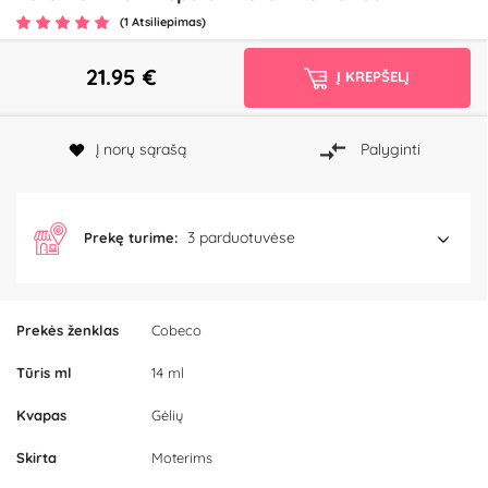
(1 Atsiliepimas)
21.95
€
Į KREPŠELĮ
Į norų sąrašą
Palyginti
3 parduotuvėse
Prekę turime:
Prekės ženklas
Cobeco
Tūris ml
14 ml
Kvapas
Gėlių
Skirta
Moterims