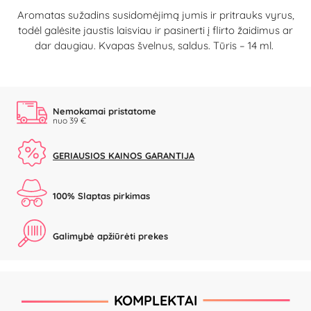
Aromatas sužadins susidomėjimą jumis ir pritrauks vyrus,
todėl galėsite jaustis laisviau ir pasinerti į flirto žaidimus ar
dar daugiau. Kvapas švelnus, saldus. Tūris – 14 ml.
Nemokamai pristatome
nuo 39 €
GERIAUSIOS KAINOS GARANTIJA
100% Slaptas pirkimas
Galimybė apžiūrėti prekes
KOMPLEKTAI