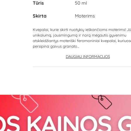
Tūris
50 ml
Skirta
Moterims
Kvepalai, kurie skirti nuotykių ieškančioms moterims! J
unikalumą, jausmingumą ir norą mėgautis gyvenimu
atskleidžiantys moteriški feromoniniai kvepalai, kuriuos
persipina gaivus granato...
DAUGIAU INFORMACIJOS