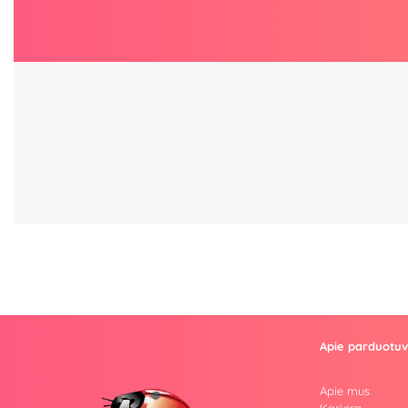
Apie parduotu
Apie mus
Karjera