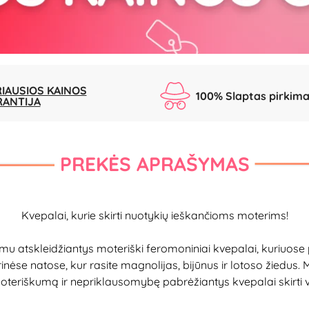
IAUSIOS KAINOS
100% Slaptas pirkim
RANTIJA
PREKĖS APRAŠYMAS
Kvepalai, kurie skirti nuotykių ieškančioms moterims!
atskleidžiantys moteriški feromoniniai kvepalai, kuriuose pe
nėse natose, kur rasite magnolijas, bijūnus ir lotoso žiedus.
teriškumą ir nepriklausomybę pabrėžiantys kvepalai skirti vy