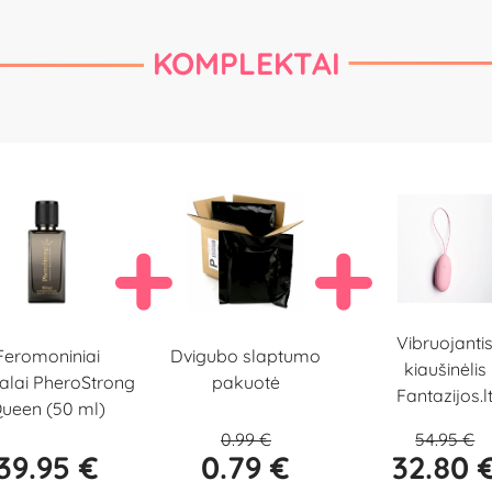
KOMPLEKTAI
Vibruojanti
Dvigubo slaptumo
Feromoniniai
kiaušinėlis
pakuotė
alai PheroStrong
Fantazijos.l
ueen (50 ml)
0.99 €
54.95 €
39.95 €
0.79 €
32.80 