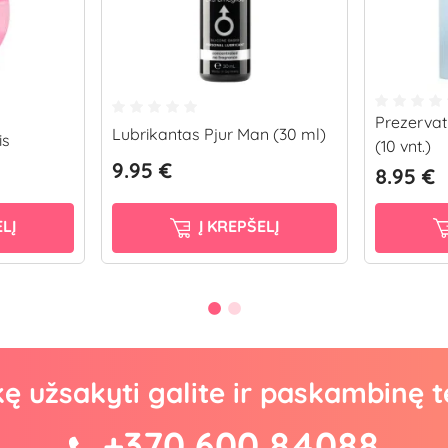
Prezervaty
Lubrikantas Pjur Man (30 ml)
is
(10 vnt.)
9.95 €
8.95 €
LĮ
Į KREPŠELĮ
kę užsakyti galite ir paskambinę t
+370 600 84088