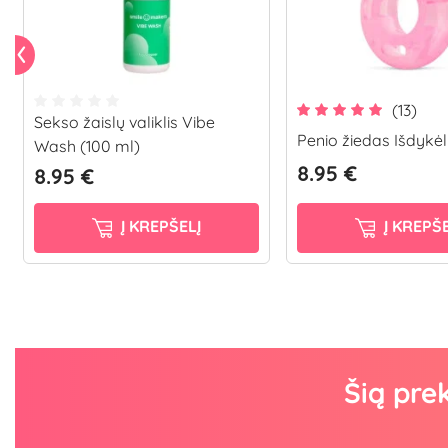
(13)
Sekso žaislų valiklis Vibe
Penio žiedas Išdykėl
Wash (100 ml)
8.95 €
8.95 €
Į KREPŠELĮ
Į KREPŠE
Šią pre