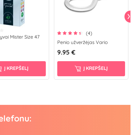
(4)
vai Mister Size 47
Penio užveržėjas Vario
9.95 €
Į KREPŠELĮ
Į KREPŠELĮ
elefonu: