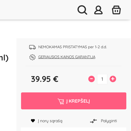
NEMOKAMAS PRISTATYMAS per 1-2 d.d.
l)
GERIAUSIOS KAINOS GARANTIJA
39.95
€
–
+
Į KREPŠELĮ
a
Į norų sąrašą
Palyginti