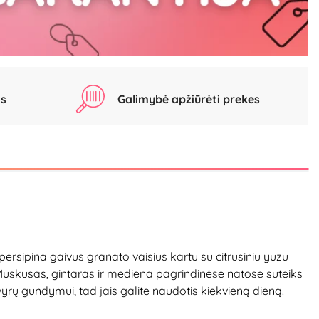
as
Galimybė apžiūrėti prekes
rsipina gaivus granato vaisius kartu su citrusiniu yuzu
 Muskusas, gintaras ir mediena pagrindinėse natose suteiks
rų gundymui, tad jais galite naudotis kiekvieną dieną.