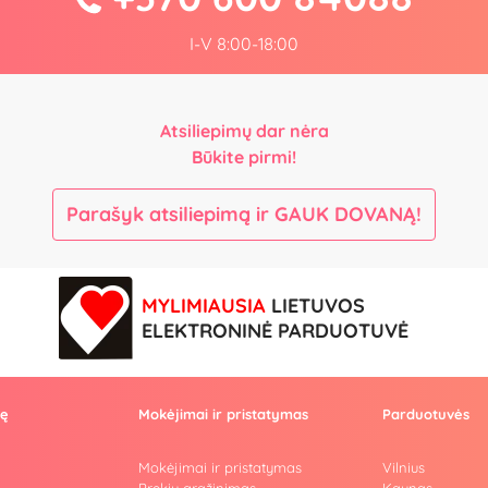
I-V 8:00-18:00
Atsiliepimų dar nėra
Būkite pirmi!
Parašyk atsiliepimą ir GAUK DOVANĄ!
MYLIMIAUSIA
LIETUVOS
ELEKTRONINĖ PARDUOTUVĖ
vę
Mokėjimai ir pristatymas
Parduotuvės
Mokėjimai ir pristatymas
Vilnius
Prekių grąžinimas
Kaunas