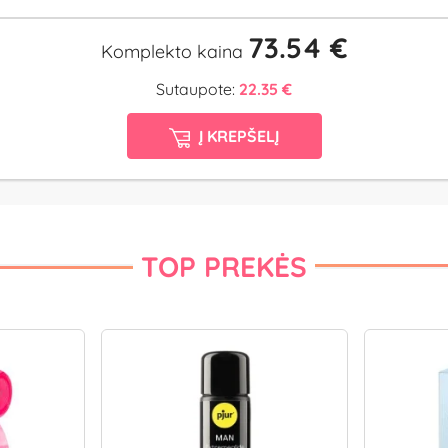
73.54 €
Komplekto kaina
Sutaupote:
22.35 €
Į KREPŠELĮ
TOP PREKĖS