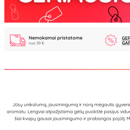
Nemokamai pristatome
GER
GA
nuo 39 €
Jūsų unikalumą, jausmingumą ir norą mėgautis gyvenimu 
aromatu. Lengvai atpažįstama gėlių puokštė pasijus viduri
šiai kvapų gausai jausmingumo ir prabangos pojūtį. Mo