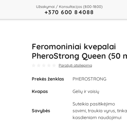
Užsakymai / Konsultacijos (8:00-18:00)
+370 600 84088
Feromoniniai kvepalai
PheroStrong Queen (50 m
Parašyti atsiliepimą
Prekės ženklas
PHEROSTRONG
Kvapas
Gėlių ir vaisių
Suteikia pasitikėjimo
Savybės
savimi, traukia vyrus, tink
kasdieniam naudojimui