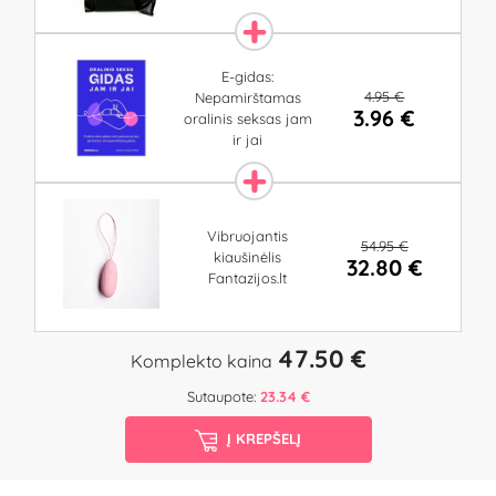
E-gidas:
4.95 €
Nepamirštamas
3.96 €
oralinis seksas jam
ir jai
Vibruojantis
54.95 €
kiaušinėlis
32.80 €
Fantazijos.lt
47.50 €
Komplekto kaina
Sutaupote:
23.34 €
Į KREPŠELĮ