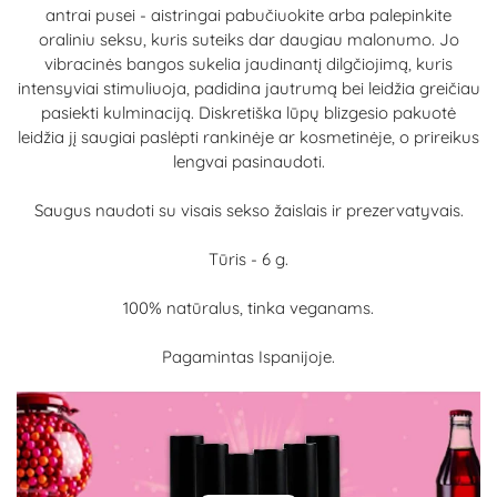
antrai pusei - aistringai pabučiuokite arba palepinkite
oraliniu seksu, kuris suteiks dar daugiau malonumo. Jo
vibracinės bangos sukelia jaudinantį dilgčiojimą, kuris
intensyviai stimuliuoja, padidina jautrumą bei leidžia greičiau
pasiekti kulminaciją. Diskretiška lūpų blizgesio pakuotė
leidžia jį saugiai paslėpti rankinėje ar kosmetinėje, o prireikus
lengvai pasinaudoti.
Saugus naudoti su visais sekso žaislais ir prezervatyvais.
Tūris - 6 g.
100% natūralus, tinka veganams.
Pagamintas Ispanijoje.