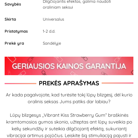
Dilgčiojantis efektas, galima naudoti
Savybės
oraliniam seksui
Skirta
Universalus
Pristatymas
1-2 d.d.
Prekė yra
Sandėlyje
PREKĖS APRAŠYMAS
Ar kada pagalvojote, kad turėsite tokį lūpų blizgesį, dėl kurio
oralinis seksas Jums patiks dar labiau?
Lūpų blizgesys „Vibrant Kiss Strawberry Gum“ braškinės
kramtomosios gumos skonio, užteptas ant lūpų suveikia po
kelių sekundžių ir suteikia dilgčiojantį efektą, sukuriantį
vibracijai artimus pojūčius. Leiskite šią stimuliaciją pajusti ir