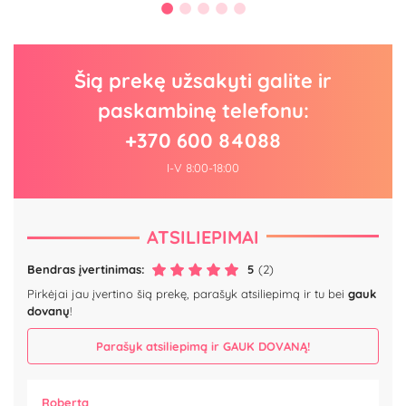
Šią prekę užsakyti galite ir
paskambinę telefonu:
+370 600 84088
I-V 8:00-18:00
ATSILIEPIMAI
Bendras įvertinimas:
5
(2)
Pirkėjai jau įvertino šią prekę, parašyk atsiliepimą ir tu bei
gauk
dovanų
!
Parašyk atsiliepimą ir GAUK DOVANĄ!
Roberta