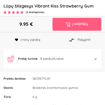
Lūpų blizgesys Vibrant Kiss Strawberry Gum
(2 Atsiliepimai)
9.95
€
Į KREPŠELĮ
Į norų sąrašą
Palyginti
8 parduotuvėse
Prekę turime:
Prekės ženklas
SECRETPLAY
Skonis
Braškinės kramtomosios gumos
Tūris
6 g