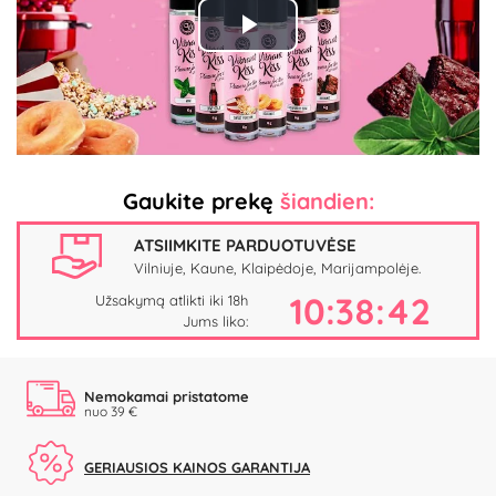
Play
Video
Gaukite prekę
šiandien:
ATSIIMKITE PARDUOTUVĖSE
Vilniuje, Kaune, Klaipėdoje, Marijampolėje.
10:38:41
Užsakymą atlikti iki 18h
Jums liko:
Nemokamai pristatome
nuo 39 €
GERIAUSIOS KAINOS GARANTIJA