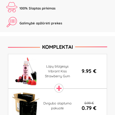
100% Slaptas pirkimas
Galimybė apžiūrėti prekes
KOMPLEKTAI
Lūpų blizgesys
9.95 €
Vibrant Kiss
Strawberry Gum
0.99 €
Dvigubo slaptumo
0.79 €
pakuotė