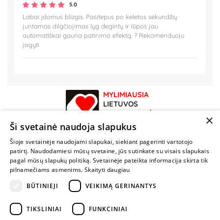
5.0
Labai įdomus blizgis. Pasitepus po keletos sekundžių
juntamas dilgčiojimas lyg degintų ir lūpos jau
automatiškai gauna patinimo efektą. ? Rekomenduoju
įsigyti
MYLIMIAUSIA
LIETUVOS
ELEKTRONINĖ
×
PARDUOTUVĖ
Ši svetainė naudoja slapukus
Šioje svetainėje naudojami slapukai, siekiant pagerinti vartotojo
NENUSTOK
patirtį. Naudodamiesi mūsų svetaine, jūs sutinkate su visais slapukais
ŽAISTI
pagal mūsų slapukų politiką. Svetainėje pateikta informacija skirta tik
pilnamečiams asmenims.
Skaityti daugiau
+370 600 84088
BŪTINIEJI
VEIKIMĄ GERINANTYS
info@fantazijos.lt
TIKSLINIAI
FUNKCINIAI