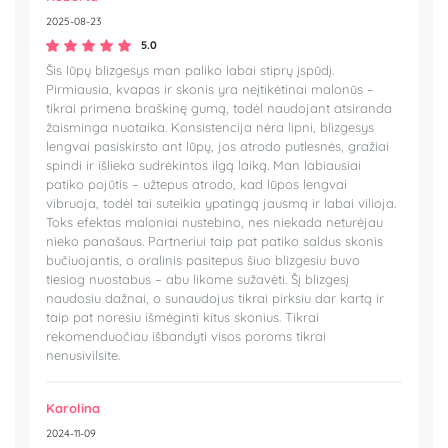
2025-08-23
5.0
Šis lūpų blizgesys man paliko labai stiprų įspūdį.
Pirmiausia, kvapas ir skonis yra neįtikėtinai malonūs –
tikrai primena braškinę gumą, todėl naudojant atsiranda
žaisminga nuotaika. Konsistencija nėra lipni, blizgesys
lengvai pasiskirsto ant lūpų, jos atrodo putlesnės, gražiai
spindi ir išlieka sudrėkintos ilgą laiką. Man labiausiai
patiko pojūtis – užtepus atrodo, kad lūpos lengvai
vibruoja, todėl tai suteikia ypatingą jausmą ir labai vilioja.
Toks efektas maloniai nustebino, nes niekada neturėjau
nieko panašaus. Partneriui taip pat patiko saldus skonis
bučiuojantis, o oralinis pasitepus šiuo blizgesiu buvo
tiesiog nuostabus – abu likome sužavėti. Šį blizgesį
naudosiu dažnai, o sunaudojus tikrai pirksiu dar kartą ir
taip pat noresiu išmėginti kitus skonius. Tikrai
rekomenduočiau išbandyti visos poroms tikrai
nenusivilsite.
Karolina
2024-11-09