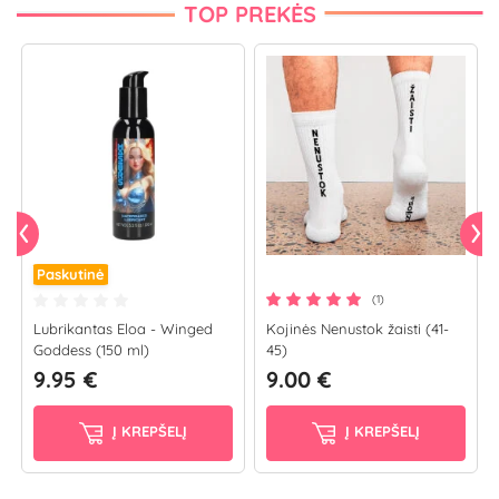
TOP PREKĖS
Paskutinė
(1)
Lubrikantas Eloa - Winged
Kojinės Nenustok žaisti (41-
Goddess (150 ml)
45)
9.95 €
9.00 €
Į KREPŠELĮ
Į KREPŠELĮ