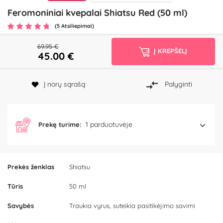
Feromoniniai kvepalai Shiatsu Red (50 ml)
(5 Atsiliepimai)
69.95 €
Į KREPŠELĮ
45.00
€
Į norų sąrašą
Palyginti
1 parduotuvėje
Prekę turime:
Prekės ženklas
Shiatsu
Tūris
50 ml
Savybės
Traukia vyrus, suteikia pasitikėjimo savimi