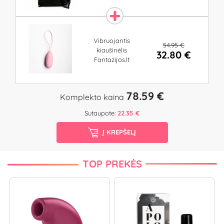
Vibruojantis
54.95 €
kiaušinėlis
32.80 €
Fantazijos.lt
78.59 €
Komplekto kaina
Sutaupote:
22.35 €
Į KREPŠELĮ
TOP PREKĖS