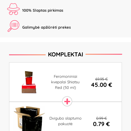
100% Slaptas pirkimas
Galimybė apžiūrėti prekes
KOMPLEKTAI
Feromoniniai
69.95 €
kvepalai Shiatsu
45.00 €
Red (50 ml)
0.99 €
Dvigubo slaptumo
0.79 €
pakuotė