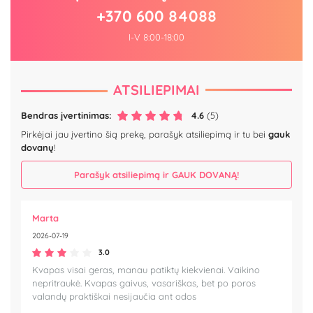
+370 600 84088
I-V 8:00-18:00
ATSILIEPIMAI
Bendras įvertinimas:
4.6
(5)
Pirkėjai jau įvertino šią prekę, parašyk atsiliepimą ir tu bei
gauk
dovanų
!
Parašyk atsiliepimą ir GAUK DOVANĄ!
Marta
2026-07-19
3.0
Kvapas visai geras, manau patiktų kiekvienai. Vaikino
nepritraukė. Kvapas gaivus, vasariškas, bet po poros
valandų praktiškai nesijaučia ant odos