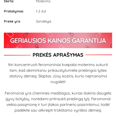
Skirta
Moterims
Pristatymas
1-2 d.d.
Prekė yra
Sandėlyje
PREKĖS APRAŠYMAS
Itin koncentruoti feromoniniai kvepalai moterims sukurti
tam, kad akimirksniu prikaustytumėte priešingos lyties
atstovų dėmesį. Slaptas Jūsų koziris, kurio neįmanoma
nugalėti!
Feromonai yra cheminės medžiagos, kurias išskiria daugelis
gyvų būtybių, norėdami pritraukti priešingą lytį. Feromonai
veikia pasąmonę ir turi įtakos partnerio pasirinkimui, todėl
padėkite sau atkreipti trokštamo vyriškio dėmesį.