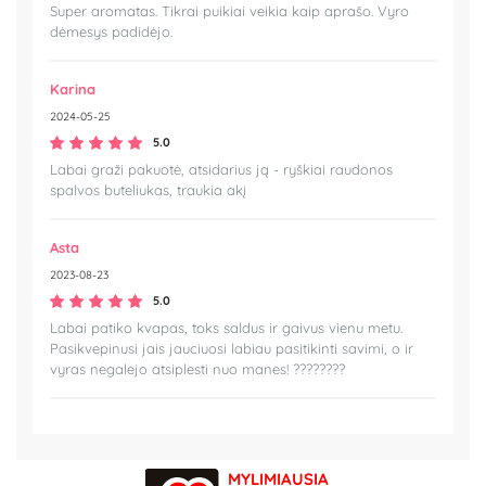
Super aromatas. Tikrai puikiai veikia kaip aprašo. Vyro
dėmesys padidėjo.
Karina
2024-05-25
5.0
Labai graži pakuotė, atsidarius ją - ryškiai raudonos
spalvos buteliukas, traukia akį
Asta
2023-08-23
5.0
Labai patiko kvapas, toks saldus ir gaivus vienu metu.
Pasikvepinusi jais jauciuosi labiau pasitikinti savimi, o ir
vyras negalejo atsiplesti nuo manes! ????????
MYLIMIAUSIA