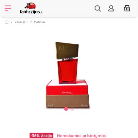
Dovanos ♡
Moterims
-36%
Akcija
Nemokamas pristatymas