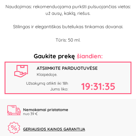
Naudojimas: rekomenduojama purkšti pulsuojančias vietas:
už ausų, kaklą, riešus.
Stilingas ir elegantiškas buteliukas tinkamas dovanai.
Tūris: 50 ml.
Gaukite prekę
šiandien:
ATSIIMKITE PARDUOTUVĖSE
Klaipėdoje.
19:31:35
Užsakymą atlikti iki 18h
Jums liko:
Nemokamai pristatome
nuo 39 €
GERIAUSIOS KAINOS GARANTIJA