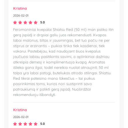
Kristina
2026-02-01
5.0
Feromoniniai kvepalai Shiatsu Red (50 ml) man paliko itin
gerą įspūdį ir drąsiai galiu juos rekomenduoti. Kvapas
labai malonus, šiltas ir jausmingas, bet tuo pačiu ne per
stiprus ar erzinantis – puikiai tinka tiek kasdienai, tiek
vakarui. Pastebėjau, kad naudojant šiuos kvepalus
jaučiuosi labiau pasitikintis savimi, o aplinkiniai dažniau
atkreipia dėmesį ir komplimentuoja kvapą. Aromatas
išlieka gana ilgai, todėl nereikia nuolat atnaujinti. 50 ml
talpa yra labai patogi, buteliukas atrodo stilingai. Shiatsu
Red tikrai pateisino mano lūkesčius – tai puikus
pasirinkimas toms, kurios nori sustiprinti savo
patrauklumą ir palikti gerą įspūdį. Nuoširdžiai
rekomenduoju išbandyti.
Kristina
2026-02-01
5.0