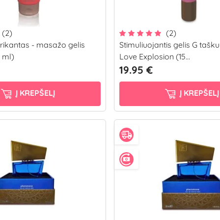
(2)
(2)
rikantas - masažo gelis
Stimuliuojantis gelis G tašku
 ml)
Love Explosion (15...
19.95 €
Į KREPŠELĮ
Į KREPŠELĮ