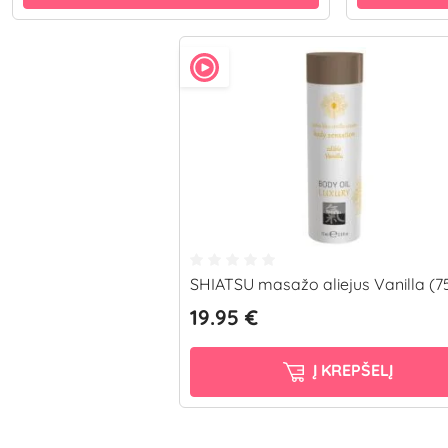
SHIATSU masažo aliejus Vanilla (7
19.95 €
Į KREPŠELĮ