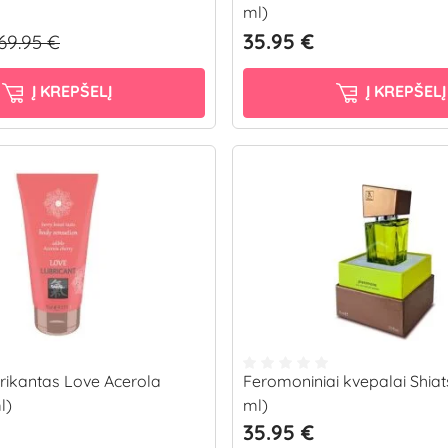
ml)
35.95 €
69.95 €
Į KREPŠELĮ
Į KREPŠELĮ
rikantas Love Acerola
Feromoniniai kvepalai Shiat
l)
ml)
35.95 €