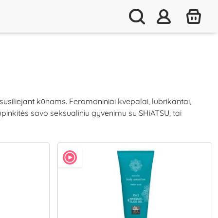
 susiliejant kūnams. Feromoniniai kvepalai, lubrikantai,
 Rūpinkitės savo seksualiniu gyvenimu su SHiATSU, tai