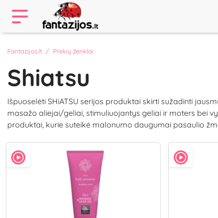
Fantazijos.lt
Prekių ženklai
Shiatsu
Išpuoselėti SHiATSU serijos produktai skirti sužadinti jausm
masažo aliejai/geliai, stimuliuojantys geliai ir moters bei 
produktai, kurie suteikė malonumo daugumai pasaulio žmo