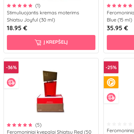
(1)
Stimuliuojantis kremas moterims
Feromoninia
Shiatsu Joyful (30 ml)
Blue (15 ml)
18.95 €
35.95 €
Į KREPŠELĮ
-36%
-25%
(5)
Feromoninia
Feromoniniai kvepalai Shiatsu Red (50