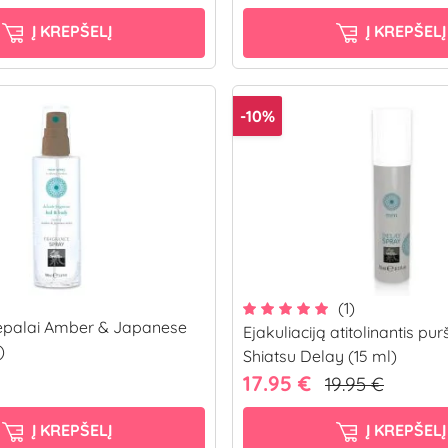
Į KREPŠELĮ
Į KREPŠELĮ
-10%
(1)
epalai Amber & Japanese
Ejakuliaciją atitolinantis purš
)
Shiatsu Delay (15 ml)
17.95 €
19.95 €
Į KREPŠELĮ
Į KREPŠELĮ