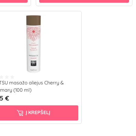
TSU masažo aliejus Cherry &
mary (100 ml)
95 €
Į KREPŠELĮ