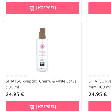
Į KREPŠELĮ
SHIATSU kvepalai Cherry & white Lotus
SHIATSU kv
(100 ml)
mint (100 ml
24.95 €
24.95 €
Į KREPŠELĮ