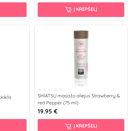
Į KREPŠELĮ
SHIATSU masažo aliejus Strawberry &
kiklis
red Pepper (75 ml)
19.95 €
Į KREPŠELĮ