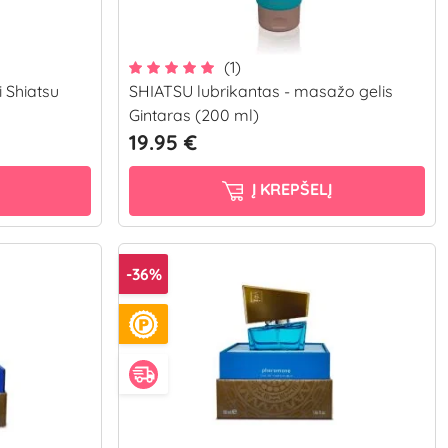
(1)
i Shiatsu
SHIATSU lubrikantas - masažo gelis
Gintaras (200 ml)
19.95 €
Į KREPŠELĮ
-36%