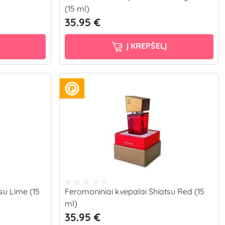
(15 ml)
35.95 €
Į KREPŠELĮ
su Lime (15
Feromoniniai kvepalai Shiatsu Red (15
ml)
35.95 €