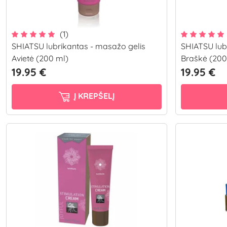
(1)
SHIATSU lubrikantas - masažo gelis
SHIATSU lub
Avietė (200 ml)
Braškė (200
19.95 €
19.95 €
Į KREPŠELĮ