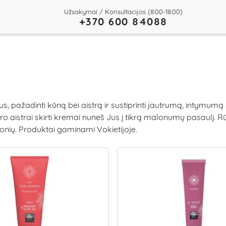
Užsakymai / Konsultacijos (8:00-18:00)
+370 600 84088
us, pažadinti kūną bei aistrą ir sustiprinti jautrumą, intymumą
vyro aistrai skirti kremai nuneš Jus į tikrą malonumų pasaulį.
nių. Produktai gaminami Vokietijoje.