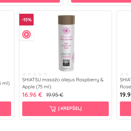
-15%
SHIATSU masažo aliejus Raspberry &
SHIA
5 ml)
Apple (75 ml)
Rose
16.96 €
19.
19.95 €
Į KREPŠELĮ