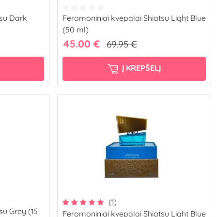
tsu Dark
Feromoniniai kvepalai Shiatsu Light Blue
(50 ml)
45.00 €
69.95 €
Į KREPŠELĮ
(1)
su Grey (15
Feromoniniai kvepalai Shiatsu Light Blue