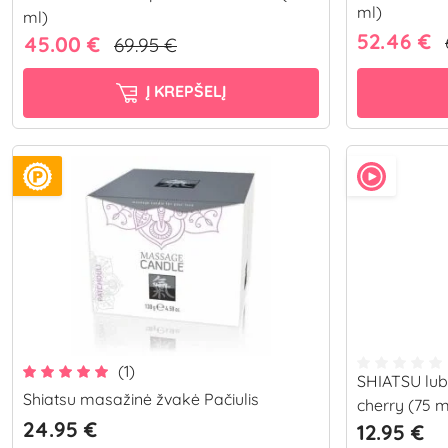
ml)
ml)
52.46 €
45.00 €
69.95 €
Į KREPŠELĮ
(1)
SHIATSU lub
Shiatsu masažinė žvakė Pačiulis
cherry (75 m
24.95 €
12.95 €