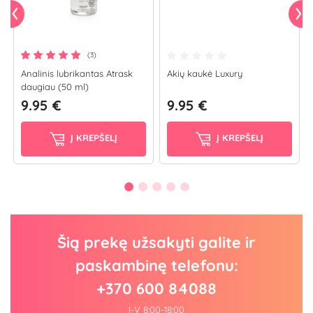
(3)
Analinis lubrikantas Atrask
Akių kaukė Luxury
daugiau (50 ml)
9.95 €
9.95 €
Į KREPŠELĮ
Į KREPŠELĮ
Šią prekę užsakyti galite ir
paskambinę telefonu:
+370 600 84088
I-V 8:00-18:00