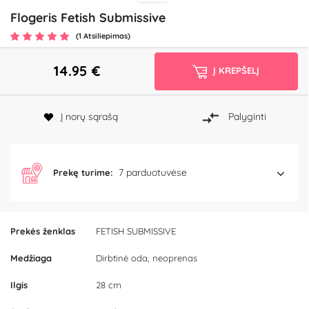
Flogeris Fetish Submissive
(1 Atsiliepimas)
14.95
€
Į KREPŠELĮ
Į norų sąrašą
Palyginti
7 parduotuvėse
Prekę turime:
Prekės ženklas
FETISH SUBMISSIVE
Medžiaga
Dirbtinė oda, neoprenas
Ilgis
28 cm