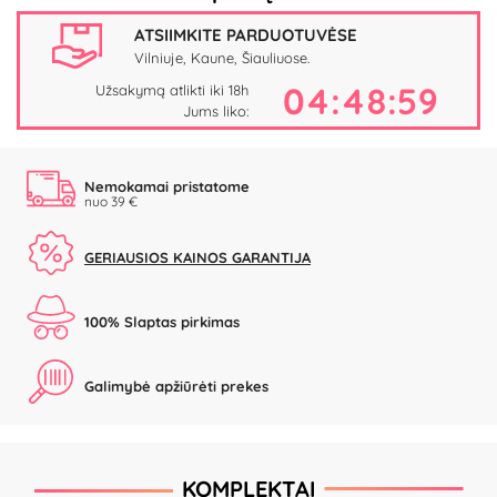
ATSIIMKITE PARDUOTUVĖSE
Vilniuje, Kaune, Šiauliuose.
04:48:58
Užsakymą atlikti iki 18h
Jums liko:
Nemokamai pristatome
nuo 39 €
GERIAUSIOS KAINOS GARANTIJA
100% Slaptas pirkimas
Galimybė apžiūrėti prekes
KOMPLEKTAI