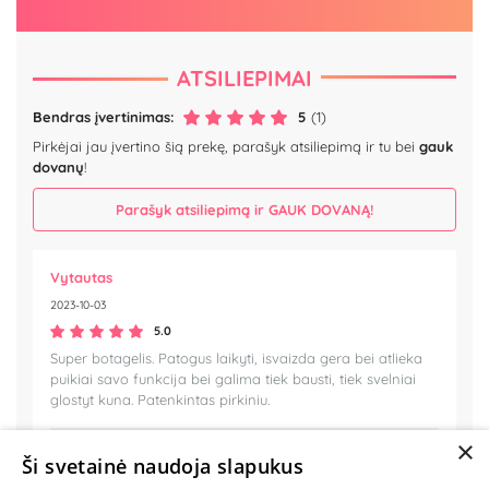
ATSILIEPIMAI
Bendras įvertinimas:
5
(1)
Pirkėjai jau įvertino šią prekę, parašyk atsiliepimą ir tu bei
gauk
dovanų
!
Parašyk atsiliepimą ir GAUK DOVANĄ!
Vytautas
2023-10-03
5.0
Super botagelis. Patogus laikyti, isvaizda gera bei atlieka
puikiai savo funkcija bei galima tiek bausti, tiek svelniai
glostyt kuna. Patenkintas pirkiniu.
×
Ši svetainė naudoja slapukus