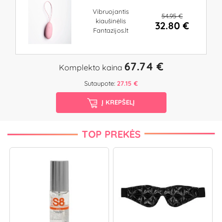
Vibruojantis
54.95 €
kiaušinėlis
32.80 €
Fantazijos.lt
67.74 €
Komplekto kaina
Sutaupote:
27.15 €
Į KREPŠELĮ
TOP PREKĖS