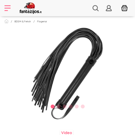
BDSM & Fetish
Flogeriai
Video