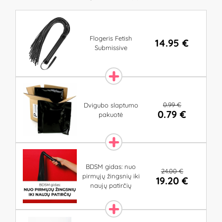
Flogeris Fetish
14.95 €
Submissive
0.99 €
Dvigubo slaptumo
0.79 €
pakuotė
BDSM gidas: nuo
24.00 €
pirmųjų žingsnių iki
19.20 €
naujų patirčių