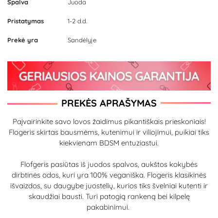
Spalva
Juoda
Pristatymas
1-2 d.d.
Prekė yra
Sandėlyje
PREKĖS APRAŠYMAS
Paįvairinkite savo lovos žaidimus pikantiškais prieskoniais!
Flogeris skirtas bausmėms, kutenimui ir viliojimui, puikiai tiks
kiekvienam BDSM entuziastui.
Flofgeris pasiūtas iš juodos spalvos, aukštos kokybės
dirbtinės odos, kuri yra 100% veganiška. Flogeris klasikinės
išvaizdos, su daugybe juostelių, kurios tiks švelniai kutenti ir
skaudžiai bausti. Turi patogią rankeną bei kilpelę
pakabinimui.