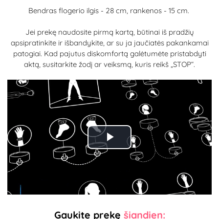
Bendras flogerio ilgis - 28 cm, rankenos - 15 cm.
Jei prekę naudosite pirmą kartą, būtinai iš pradžių
apsipratinkite ir išbandykite, ar su ja jaučiatės pakankamai
patogiai. Kad pajutus diskomfortą galėtumėte pristabdyti
aktą, susitarkite žodį ar veiksmą, kuris reikš „STOP“.
Play
Video
Gaukite prekę
šiandien: