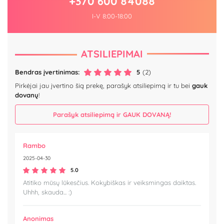
+370 600 84088
I-V 8:00-18:00
ATSILIEPIMAI
Bendras įvertinimas:
5
(2)
Pirkėjai jau įvertino šią prekę, parašyk atsiliepimą ir tu bei
gauk
dovanų
!
Parašyk atsiliepimą ir GAUK DOVANĄ!
Rambo
2025-04-30
5.0
Atitiko mūsų lūkesčius. Kokybiškas ir veiksmingas daiktas.
Uhhh, skauda... :)
Anonimas