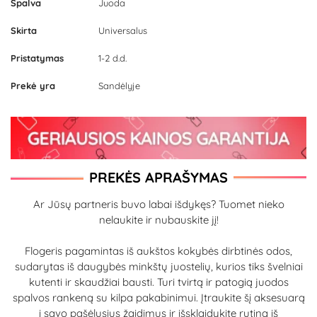
Spalva
Juoda
Skirta
Universalus
Pristatymas
1-2 d.d.
Prekė yra
Sandėlyje
PREKĖS APRAŠYMAS
Ar Jūsų partneris buvo labai išdykęs? Tuomet nieko
nelaukite ir nubauskite jį!
Flogeris pagamintas iš aukštos kokybės dirbtinės odos,
sudarytas iš daugybės minkštų juostelių, kurios tiks švelniai
kutenti ir skaudžiai bausti. Turi tvirtą ir patogią juodos
spalvos rankeną su kilpa pakabinimui. Įtraukite šį aksesuarą
į savo pašėlusius žaidimus ir išsklaidykite rutiną iš