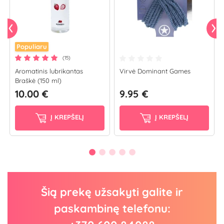
Populiaru
(15)
Aromatinis lubrikantas
Virvė Dominant Games
Braškė (150 ml)
10.00 €
9.95 €
Į KREPŠELĮ
Į KREPŠELĮ
Šią prekę užsakyti galite ir
paskambinę telefonu: