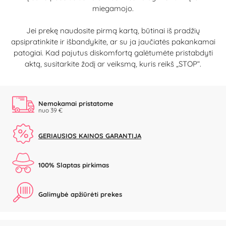
miegamojo.
Jei prekę naudosite pirmą kartą, būtinai iš pradžių
apsipratinkite ir išbandykite, ar su ja jaučiatės pakankamai
patogiai. Kad pajutus diskomfortą galėtumėte pristabdyti
aktą, susitarkite žodį ar veiksmą, kuris reikš „STOP“.
Nemokamai pristatome
nuo 39 €
GERIAUSIOS KAINOS GARANTIJA
100% Slaptas pirkimas
Galimybė apžiūrėti prekes