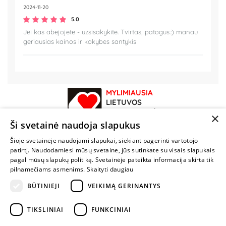
2024-11-20
5.0
Jei kas abejojete - uzsisakykite. Tvirtas, patogus.:) manau
geriausias kainos ir kokybes santykis
MYLIMIAUSIA
LIETUVOS
ELEKTRONINĖ
×
PARDUOTUVĖ
Ši svetainė naudoja slapukus
Šioje svetainėje naudojami slapukai, siekiant pagerinti vartotojo
NENUSTOK
patirtį. Naudodamiesi mūsų svetaine, jūs sutinkate su visais slapukais
ŽAISTI
pagal mūsų slapukų politiką. Svetainėje pateikta informacija skirta tik
pilnamečiams asmenims.
Skaityti daugiau
BŪTINIEJI
VEIKIMĄ GERINANTYS
+370 600 84088
info@fantazijos.lt
TIKSLINIAI
FUNKCINIAI
P. Lukšio g. 2, Vilnius ("Sigma" teritorija)