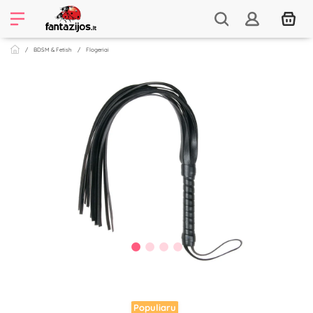
BDSM & Fetish
Flogeriai
Populiaru