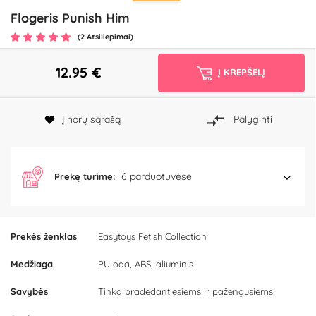
Flogeris Punish Him
(2 Atsiliepimai)
12.95
€
Į KREPŠELĮ
Į norų sąrašą
Palyginti
6 parduotuvėse
Prekę turime:
Prekės ženklas
Easytoys Fetish Collection
Medžiaga
PU oda, ABS, aliuminis
Savybės
Tinka pradedantiesiems ir pažengusiems