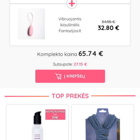
Vibruojantis
54.95 €
kiaušinėlis
32.80 €
Fantazijos.lt
65.74 €
Komplekto kaina
Sutaupote:
27.15 €
Į KREPŠELĮ
TOP PREKĖS