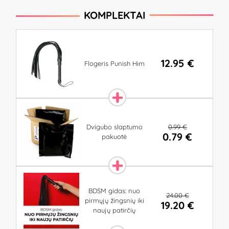
KOMPLEKTAI
12.95 €
Flogeris Punish Him
0.99 €
Dvigubo slaptumo
0.79 €
pakuotė
BDSM gidas: nuo
24.00 €
pirmųjų žingsnių iki
19.20 €
naujų patirčių