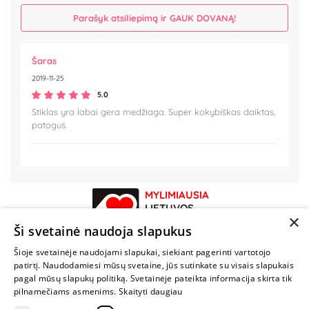
Parašyk atsiliepimą ir GAUK DOVANĄ!
Šaras
2019-11-25
5.0
Stiklas yra labai gera medžiaga. Super kokybiškas daiktas,
patogus.
MYLIMIAUSIA
LIETUVOS
×
ELEKTRONINĖ
Ši svetainė naudoja slapukus
PARDUOTUVĖ
Šioje svetainėje naudojami slapukai, siekiant pagerinti vartotojo
patirtį. Naudodamiesi mūsų svetaine, jūs sutinkate su visais slapukais
NENUSTOK
pagal mūsų slapukų politiką. Svetainėje pateikta informacija skirta tik
ŽAISTI
pilnamečiams asmenims.
Skaityti daugiau