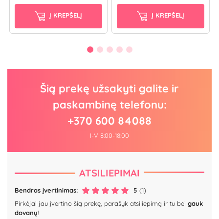
Į KREPŠELĮ
Į KREPŠELĮ
Šią prekę užsakyti galite ir
paskambinę telefonu:
+370 600 84088
I-V 8:00-18:00
ATSILIEPIMAI
Bendras įvertinimas:
5
(1)
Pirkėjai jau įvertino šią prekę, parašyk atsiliepimą ir tu bei
gauk
dovanų
!