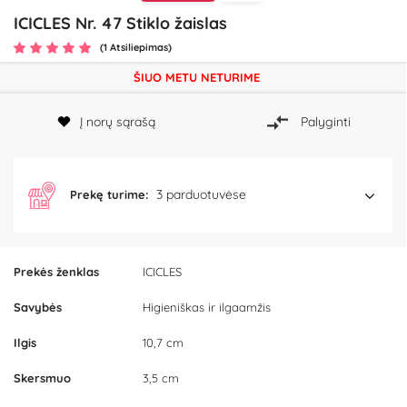
ICICLES Nr. 47 Stiklo žaislas
(1 Atsiliepimas)
ŠIUO METU NETURIME
Į norų sąrašą
Palyginti
3 parduotuvėse
Prekę turime:
Prekės ženklas
ICICLES
Savybės
Higieniškas ir ilgaamžis
Ilgis
10,7 cm
Skersmuo
3,5 cm