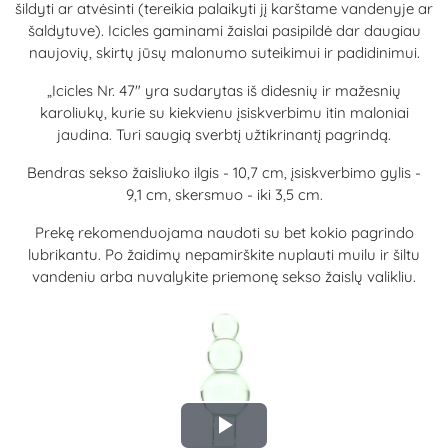
šildyti ar atvėsinti (tereikia palaikyti jį karštame vandenyje ar
šaldytuve).
Icicles gaminami žaislai pasipildė dar daugiau
naujovių, skirtų jūsų malonumo suteikimui ir padidinimui.
„Icicles Nr. 47" yra sudarytas iš didesnių ir mažesnių
karoliukų, kurie su kiekvienu įsiskverbimu itin maloniai
jaudina. Turi saugią sverbtį užtikrinantį pagrindą.
Bendras sekso žaisliuko ilgis - 10,7 cm, įsiskverbimo gylis -
9,1 cm, skersmuo - iki 3,5 cm.
Prekę rekomenduojama naudoti su bet kokio pagrindo
lubrikantu. Po žaidimų nepamirškite nuplauti muilu ir šiltu
vandeniu arba nuvalykite priemonę sekso žaislų valikliu.