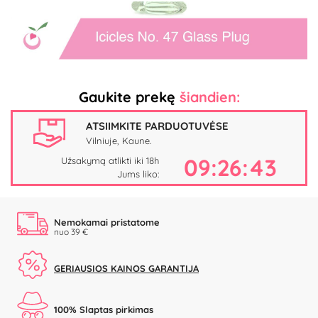
Play
Video
Gaukite prekę
šiandien:
ATSIIMKITE PARDUOTUVĖSE
Vilniuje, Kaune.
09:26:42
Užsakymą atlikti iki 18h
Jums liko:
Nemokamai pristatome
nuo 39 €
GERIAUSIOS KAINOS GARANTIJA
100% Slaptas pirkimas