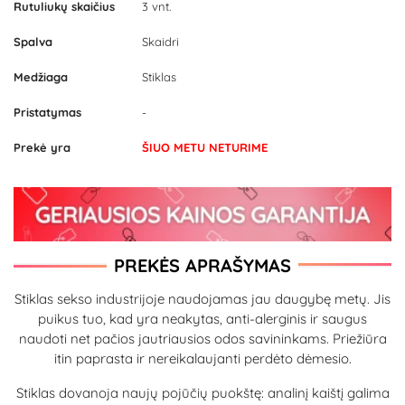
Rutuliukų skaičius
3 vnt.
Spalva
Skaidri
Medžiaga
Stiklas
Pristatymas
-
Prekė yra
ŠIUO METU NETURIME
PREKĖS APRAŠYMAS
Stiklas sekso industrijoje naudojamas jau daugybę metų. Jis
puikus tuo, kad yra neakytas, anti-alerginis ir saugus
naudoti net pačios jautriausios odos savininkams. Priežiūra
itin paprasta ir nereikalaujanti perdėto dėmesio.
Stiklas dovanoja naujų pojūčių puokštę: analinį kaištį galima