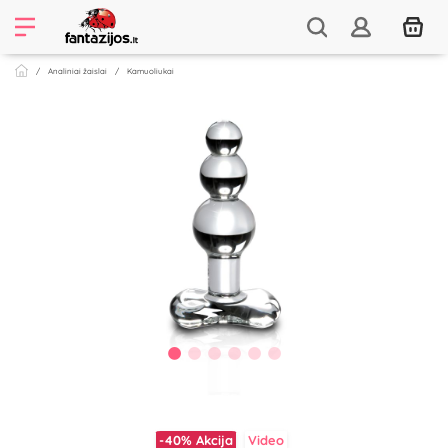
Analiniai žaislai
Kamuoliukai
-40%
Akcija
Video