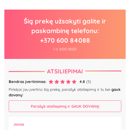
Šią prekę užsakyti galite ir
paskambinę telefonu:
+370 600 84088
I-V 8:00-18:00
ATSILIEPIMAI
Bendras įvertinimas:
4.8
(5)
Pirkėjai jau įvertino šią prekę, parašyk atsiliepimą ir tu bei
gauk
dovanų
!
Parašyk atsiliepimą ir GAUK DOVANĄ!
Jonas