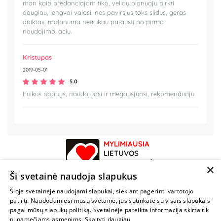
man kaip predanciajam tiko, veliau planuoju pirkti
daugiau, lengvai valosi, nes pavirsius toks slidus, geras
daiktas, malonuma netrukau pajausti po pirmo
naudojimo. aciu.
Kristupas
2019-05-01
5.0
Puikus radinys, naudojuosi ir mėgausjuosi, rekomenduoju
MYLIMIAUSIA
LIETUVOS
ELEKTRONINĖ
×
PARDUOTUVĖ
Ši svetainė naudoja slapukus
Šioje svetainėje naudojami slapukai, siekiant pagerinti vartotojo
NENUSTOK
patirtį. Naudodamiesi mūsų svetaine, jūs sutinkate su visais slapukais
ŽAISTI
pagal mūsų slapukų politiką. Svetainėje pateikta informacija skirta tik
pilnamečiams asmenims.
Skaityti daugiau