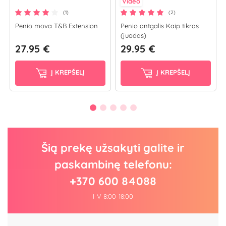
Video
(1)
(2)
Penio mova T&B Extension
Penio antgalis Kaip tikras
(juodas)
27.95 €
29.95 €
Į KREPŠELĮ
Į KREPŠELĮ
Šią prekę užsakyti galite ir
paskambinę telefonu:
+370 600 84088
I-V 8:00-18:00