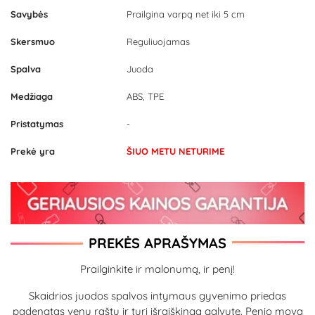
Savybės
Prailgina varpą net iki 5 cm
Skersmuo
Reguliuojamas
Spalva
Juoda
Medžiaga
ABS, TPE
Pristatymas
-
Prekė yra
ŠIUO METU NETURIME
PREKĖS APRAŠYMAS
Prailginkite ir malonumą, ir penį!
Skaidrios juodos spalvos intymaus gyvenimo priedas
padengtas venų raštu ir turi išraiškingą galvutę. Penio mova