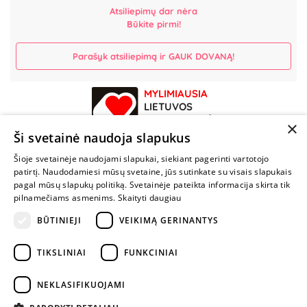
Atsiliepimų dar nėra
Būkite pirmi!
Parašyk atsiliepimą ir GAUK DOVANĄ!
MYLIMIAUSIA
LIETUVOS
ELEKTRONINĖ
×
PARDUOTUVĖ
Ši svetainė naudoja slapukus
Šioje svetainėje naudojami slapukai, siekiant pagerinti vartotojo
NENUSTOK
patirtį. Naudodamiesi mūsų svetaine, jūs sutinkate su visais slapukais
ŽAISTI
pagal mūsų slapukų politiką. Svetainėje pateikta informacija skirta tik
pilnamečiams asmenims.
Skaityti daugiau
BŪTINIEJI
VEIKIMĄ GERINANTYS
+370 600 84088
info@fantazijos.lt
TIKSLINIAI
FUNKCINIAI
P. Lukšio g. 2, Vilnius ("Sigma" teritorija)
NEKLASIFIKUOJAMI
facebook.com/Fantazijos.lt