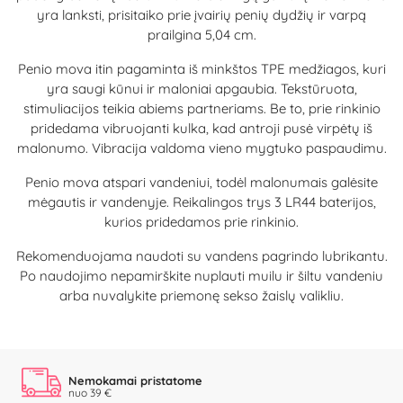
yra lanksti, prisitaiko prie įvairių penių dydžių ir varpą
prailgina 5,04 cm.
Penio mova itin pagaminta iš minkštos TPE medžiagos, kuri
yra saugi kūnui ir maloniai apgaubia. Tekstūruota,
stimuliacijos teikia abiems partneriams. Be to, prie rinkinio
pridedama vibruojanti kulka, kad antroji pusė virpėtų iš
malonumo. Vibracija valdoma vieno mygtuko paspaudimu.
Penio mova atspari vandeniui, todėl malonumais galėsite
mėgautis ir vandenyje. Reikalingos trys 3 LR44 baterijos,
kurios pridedamos prie rinkinio.
Rekomenduojama naudoti su vandens pagrindo lubrikantu.
Po naudojimo nepamirškite nuplauti muilu ir šiltu vandeniu
arba nuvalykite priemonę sekso žaislų valikliu.
Nemokamai pristatome
nuo 39 €