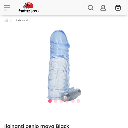
Luktelk luktelk
Ilginanti penio mova Black