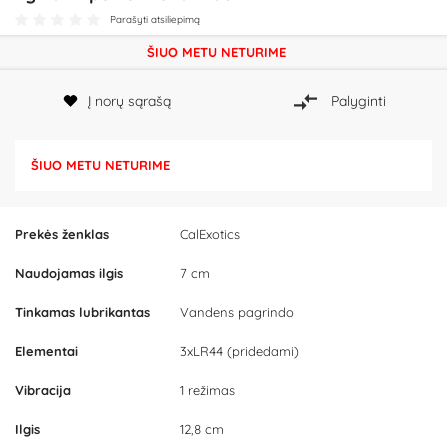
Parašyti atsiliepimą
ŠIUO METU NETURIME
Į norų sąrašą
Palyginti
ŠIUO METU NETURIME
Prekės ženklas
CalExotics
Naudojamas ilgis
7 cm
Tinkamas lubrikantas
Vandens pagrindo
Elementai
3xLR44 (pridedami)
Vibracija
1 režimas
Ilgis
12,8 cm