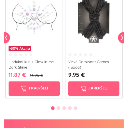
-30%
Akcija
Lipdukai kūnui Glow in the
Virvė Dominant Games
Dark Shine
(juoda)
11.87 €
9.95 €
16.95 €
Į KREPŠELĮ
Į KREPŠELĮ