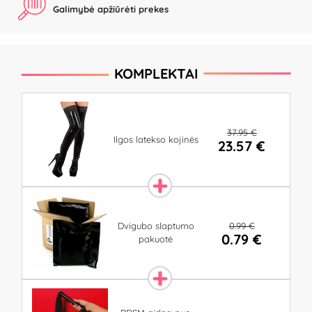
Galimybė apžiūrėti prekes
KOMPLEKTAI
37.95 €
Ilgos latekso kojinės
23.57 €
0.99 €
Dvigubo slaptumo
0.79 €
pakuotė