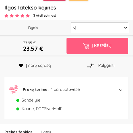
Ilgos latekso kojinės
(1 Atsiliepimas)
Dydis
37.95 €
Į KREPŠELĮ
23.57
€
Į norų sąrašą
Palyginti
1 parduotuvėse
Prekę turime:
Sandėlyje
Kaune, PC "RiverMall"
Prekės ženklas
LateX