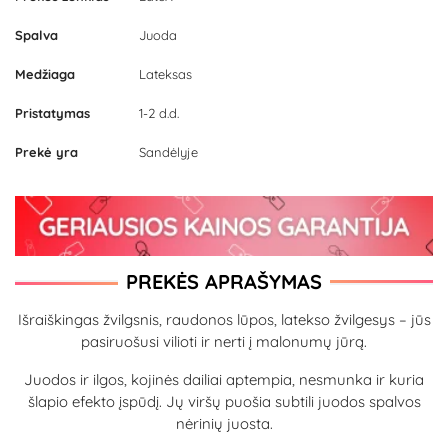
Spalva
Juoda
Medžiaga
Lateksas
Pristatymas
1-2 d.d.
Prekė yra
Sandėlyje
PREKĖS APRAŠYMAS
Išraiškingas žvilgsnis, raudonos lūpos, latekso žvilgesys – jūs
pasiruošusi vilioti ir nerti į malonumų jūrą.
Juodos ir ilgos, kojinės dailiai aptempia, nesmunka ir kuria
šlapio efekto įspūdį. Jų viršų puošia subtili juodos spalvos
nėrinių juosta.