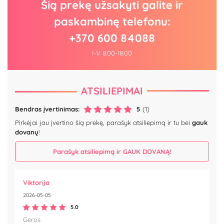
Šią prekę užsakyti galite ir
paskambinę telefonu:
+370 600 84088
I-V 8:00-18:00
ATSILIEPIMAI
Bendras įvertinimas:
5
(1)
Pirkėjai jau įvertino šią prekę, parašyk atsiliepimą ir tu bei
gauk
dovanų
!
Parašyk atsiliepimą ir GAUK DOVANĄ!
Viktorija
2026-05-05
5.0
Geros