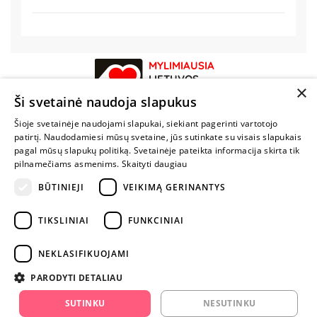
MYLIMIAUSIA
LIETUVOS
×
ELEKTRONINĖ
Ši svetainė naudoja slapukus
PARDUOTUVĖ
Šioje svetainėje naudojami slapukai, siekiant pagerinti vartotojo
patirtį. Naudodamiesi mūsų svetaine, jūs sutinkate su visais slapukais
NENUSTOK
pagal mūsų slapukų politiką. Svetainėje pateikta informacija skirta tik
ŽAISTI
pilnamečiams asmenims.
Skaityti daugiau
BŪTINIEJI
VEIKIMĄ GERINANTYS
+370 600 84088
TIKSLINIAI
FUNKCINIAI
info@fantazijos.lt
P. Lukšio g. 2, Vilnius ("Sigma" teritorija)
NEKLASIFIKUOJAMI
facebook.com/Fantazijos.lt
PARODYTI DETALIAU
instagram.com/fantazijos.lt
SUTINKU
NESUTINKU