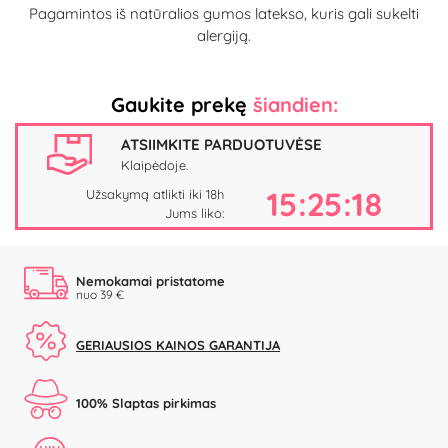
Pagamintos iš natūralios gumos latekso, kuris gali sukelti
alergiją.
Gaukite prekę
šiandien:
ATSIIMKITE PARDUOTUVĖSE
Klaipėdoje.
15:25:17
Užsakymą atlikti iki 18h
Jums liko:
Nemokamai pristatome
nuo 39 €
GERIAUSIOS KAINOS GARANTIJA
100% Slaptas pirkimas