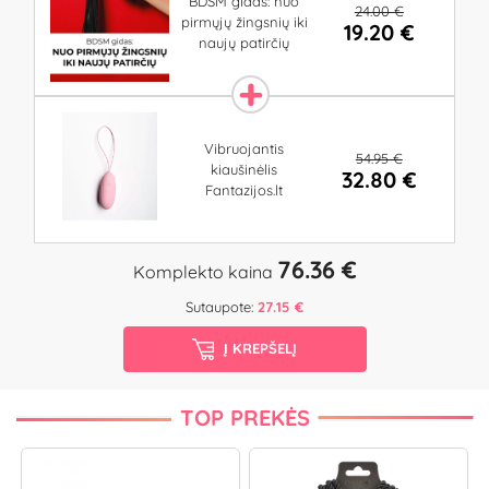
BDSM gidas: nuo
24.00 €
pirmųjų žingsnių iki
19.20 €
naujų patirčių
Vibruojantis
54.95 €
kiaušinėlis
32.80 €
Fantazijos.lt
76.36 €
Komplekto kaina
Sutaupote:
27.15 €
Į KREPŠELĮ
TOP PREKĖS