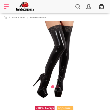
BDSM & Fetish
BDSM aksesuarai
-38%
Akcija
Populiaru