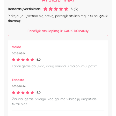
Bendras įvertinimas:
5
(3)
Pirkėjai jau įvertino šią prekę, parašyk atsiliepimą ir tu bei
gauk
dovanų
!
Parašyk atsiliepimą ir GAUK DOVANĄ!
Vaida
2026-03-01
5.0
Labai geras dalykaa, daug variaciju malonumui patirti
Ernesta
2026-01-24
5.0
Žiauriai geras. Smagu, kad galima vibracijų amplitudė
tikrai plati.