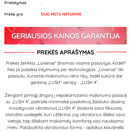
Pristatymas
-
Prekė yra
ŠIUO METU NETURIME
PREKĖS APRAŠYMAS
Prekės ženklas „Lovense“ žinomas visame pasaulyje, kodėl?
Nes jis pateikia intymumą per technologijas. „Lovense“ tiki
pasauliu, kuriame malonumui nėra ribų, todėl sukūrė dar
geresnę „LUSH“ versiją - „LUSH 4“.
Žengiant pirmąjį žingsnį į nepakartojamo malonumo pasaulį
su „LUSH 4“, patirsite minimaliai pasikeitusį žaisliuko dizainą.
Inovatyvusis vibratorius „LUSH 4“ išsiskiria savo fiksuota,
standžia uodegėle, kuri užtikrina, jog vibratorius išlieka savo
vietoje, taip išlaikant maksimalų komfortą viso naudojimo
metu. Patobulinta vibratoriaus forma - aptakus kiaušinėlis