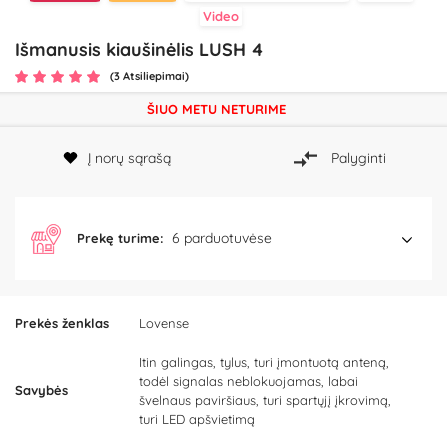
Video
Išmanusis kiaušinėlis LUSH 4
(3 Atsiliepimai)
ŠIUO METU NETURIME
Į norų sąrašą
Palyginti
6 parduotuvėse
Prekę turime:
Prekės ženklas
Lovense
Itin galingas, tylus, turi įmontuotą anteną,
todėl signalas neblokuojamas, labai
Savybės
švelnaus paviršiaus, turi spartųjį įkrovimą,
turi LED apšvietimą