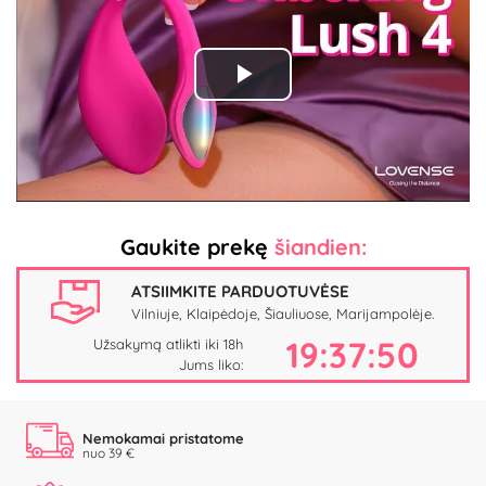
Play
Video
Gaukite prekę
šiandien:
ATSIIMKITE PARDUOTUVĖSE
Vilniuje, Klaipėdoje, Šiauliuose, Marijampolėje.
19:37:50
Užsakymą atlikti iki 18h
Jums liko:
Nemokamai pristatome
nuo 39 €