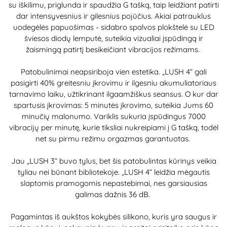
su iškilimu, priglunda ir spaudžia G tašką, taip leidžiant patirti
dar intensyvesnius ir gilesnius pojūčius. Akiai patrauklus
uodegėlės papuošimas - sidabro spalvos plokštelė su LED
šviesos diodų lemputė, suteikia vizualiai įspūdingą ir
žaismingą patirtį besikeičiant vibracijos režimams.
Patobulinimai neapsiriboja vien estetika. „LUSH 4“ gali
pasigirti 40% greitesniu įkrovimu ir ilgesniu akumuliatoriaus
tarnavimo laiku, užtikrinant ilgaamžiškus seansus. O kur dar
spartusis įkrovimas: 5 minutės įkrovimo, suteikia Jums 60
minučių malonumo. Variklis sukuria įspūdingus 7000
vibracijų per minutę, kurie tiksliai nukreipiami į G tašką, todėl
net su pirmu režimu orgazmas garantuotas.
Jau „LUSH 3“ buvo tylus, bet šis patobulintas kūrinys veikia
tyliau nei būnant bibliotekoje. „LUSH 4“ leidžia mėgautis
slaptomis pramogomis nepastebimai, nes garsiausias
galimas dažnis 36 dB.
Pagamintas iš aukštos kokybės silikono, kuris yra saugus ir