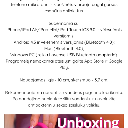
telefono mikrofonu ir kiaušinėlis vibruoja pagal garsus
esančius aplink Jus.
Suderinama su:
iPhone/iPad Air/iPad Mini/iPod Touch iOS 9.0 ir vėlesnėmis
versijomis;
Android 4.3 ir vėlesnėmis versijomis (Bluetooth 4.0);
Mac (Bluetooth 4.0);
Windows PC (reikia Lovense USB Bluetooth adapterio).
Programėlę nemokamai atsisiųsti galite
App Store
ir
Google
Play
.
Naudojamas ilgis - 10 cm, skersmuo - 3,7 cm.
Rekomenduojama naudoti su vandens pagrindo lubrikantu.
Po naudojimo nuplaukite šiltu vandeniu ir nuvalykite
antibakteriniu sekso žaisliukų valikliu.