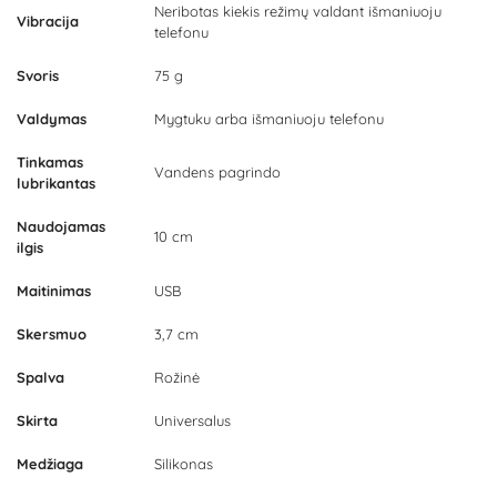
Neribotas kiekis režimų valdant išmaniuoju
Vibracija
telefonu
Svoris
75 g
Valdymas
Mygtuku arba išmaniuoju telefonu
Tinkamas
Vandens pagrindo
lubrikantas
Naudojamas
10 cm
ilgis
Maitinimas
USB
Skersmuo
3,7 cm
Spalva
Rožinė
Skirta
Universalus
Medžiaga
Silikonas