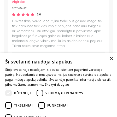
Algirdas
2025-04-22
5.0
Diskretiskas, veikia labai tyliai todel bus galima megautis
tiek namuose tiek viesumoje nebijant, pasaliniu zvilgsniu
ar komentaru jusu atzvilgiu. Isbandyta ir patvirtinta. Apie
begalines jo funkcijas galeciau kalbet ir kalbet. Nuo
malonaus lengvo vibravimo iki kojas debinanciu pojuciu.
Tikrai rasite savo megiama ritma
×
Ši svetainė naudoja slapukus
Šioje svetainėje naudojami slapukai, siekiant pagerinti vartotojo
MYLIMIAUSIA
patirtį. Naudodamiesi mūsų svetaine, jūs sutinkate su visais slapukais
LIETUVOS
pagal mūsų slapukų politiką. Svetainėje pateikta informacija skirta tik
ELEKTRONINĖ
pilnamečiams asmenims.
Skaityti daugiau
PARDUOTUVĖ
BŪTINIEJI
VEIKIMĄ GERINANTYS
NENUSTOK
TIKSLINIAI
FUNKCINIAI
ŽAISTI