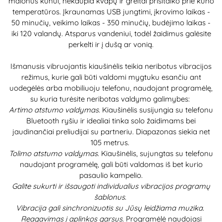
malonus kūnui, nekaupia kvapų ir greitai prisitaiko prie kūno
temperatūros. Įkraunamas USB jungtimi, įkrovimo laikas -
50 minučių, veikimo laikas - 350 minučių, budėjimo laikas -
iki 120 valandų. Atsparus vandeniui, todėl žaidimus galėsite
perkelti ir į dušą ar vonią.
Išmanusis vibruojantis kiaušinėlis teikia neribotus vibracijos
režimus, kurie gali būti valdomi mygtuku esančiu ant
uodegėlės arba mobiliuoju telefonu, naudojant programėlę,
su kuria turėsite neribotas valdymo galimybes:
Artimo atstumo valdymas.
Kiaušinėlis susijungia su telefonu
Bluetooth ryšiu ir idealiai tinka solo žaidimams bei
jaudinančiai preliudijai su partneriu. Diapazonas siekia net
105 metrus.
Tolimo atstumo valdymas.
Kiaušinėlis, sujungtas su telefonu
naudojant programėlę, gali būti valdomas iš bet kurio
pasaulio kampelio.
Galite sukurti ir išsaugoti individualius vibracijos programų
šablonus.
Vibracija gali sinchronizuotis su Jūsų leidžiama muzika.
Reagavimas į aplinkos garsus.
Programėlė naudojasi