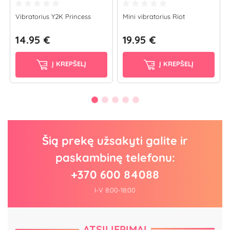
Vibratorius Y2K Princess
Mini vibratorius Riot
14.95 €
19.95 €
Į KREPŠELĮ
Į KREPŠELĮ
Šią prekę užsakyti galite ir
paskambinę telefonu:
+370 600 84088
I-V 8:00-18:00
ATSILIEPIMAI