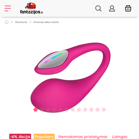
Vibratoriai
Išmanieji sekso žaislai
-6%
Akcija
Populiaru
Nemokamas pristatymas
Lizingas