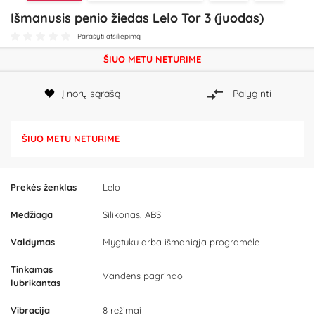
Išmanusis penio žiedas Lelo Tor 3 (juodas)
Parašyti atsiliepimą
ŠIUO METU NETURIME
Į norų sąrašą
Palyginti
ŠIUO METU NETURIME
Prekės ženklas
Lelo
Medžiaga
Silikonas, ABS
Valdymas
Mygtuku arba išmaniąja programėle
Tinkamas
Vandens pagrindo
lubrikantas
Vibracija
8 režimai