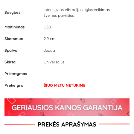
Intensyvios vibracijos, tylus veikimas,
Savybės
švelnus paviršius
Maitinimas
USB
Skersmuo
2,9 cm
Spalva
Juoda
Skirta
Universalus
Pristatymas
-
Prekė yra
ŠIUO METU NETURIME
PREKĖS APRAŠYMAS