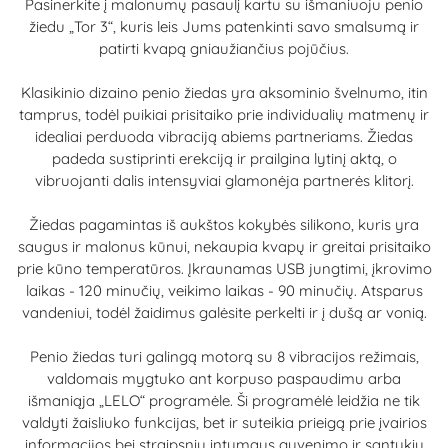
Pasinerkite į malonumų pasaulį kartu su išmaniuoju penio
žiedu „Tor 3“, kuris leis Jums patenkinti savo smalsumą ir
patirti kvapą gniaužiančius pojūčius.
Klasikinio dizaino penio žiedas yra aksominio švelnumo, itin
tamprus, todėl puikiai prisitaiko prie individualių matmenų ir
idealiai perduoda vibraciją abiems partneriams. Žiedas
padeda sustiprinti erekciją ir prailgina lytinį aktą, o
vibruojanti dalis intensyviai glamonėja partnerės klitorį.
Žiedas pagamintas iš aukštos kokybės silikono, kuris yra
saugus ir malonus kūnui, nekaupia kvapų ir greitai prisitaiko
prie kūno temperatūros. Įkraunamas USB jungtimi, įkrovimo
laikas - 120 minučių, veikimo laikas - 90 minučių. Atsparus
vandeniui, todėl žaidimus galėsite perkelti ir į dušą ar vonią.
Penio žiedas turi galingą motorą su 8 vibracijos režimais,
valdomais mygtuko ant korpuso paspaudimu arba
išmaniąja „LELO“ programėle. Ši programėlė leidžia ne tik
valdyti žaisliuko funkcijas, bet ir suteikia prieigą prie įvairios
informacijos bei straipsnių intymaus gyvenimo ir santykių