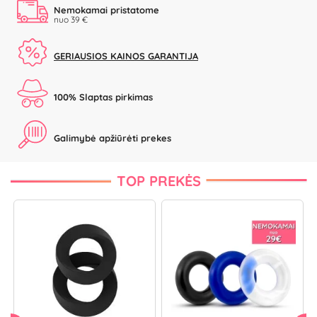
Nemokamai pristatome
nuo 39 €
GERIAUSIOS KAINOS GARANTIJA
100% Slaptas pirkimas
Galimybė apžiūrėti prekes
TOP PREKĖS