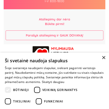
I-V 8:00-18:00
Atsiliepimų dar nėra
Būkite pirmi!
Parašyk atsiliepimą ir GAUK DOVANĄ!
MYLIMIAUSIA
LIETUVOS
×
ELEKTRONINĖ
Ši svetainė naudoja slapukus
PARDUOTUVĖ
Šioje svetainėje naudojami slapukai, siekiant pagerinti vartotojo
patirtį. Naudodamiesi mūsų svetaine, jūs sutinkate su visais slapukais
NENUSTOK
pagal mūsų slapukų politiką. Svetainėje pateikta informacija skirta tik
ŽAISTI
pilnamečiams asmenims.
Skaityti daugiau
BŪTINIEJI
VEIKIMĄ GERINANTYS
+370 600 84088
TIKSLINIAI
FUNKCINIAI
info@fantazijos.lt