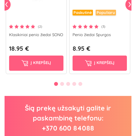
Paskutinė
Populiaru
(2)
(3)
Klasikiniai penio žiedai SONO
Penio žiedai Spurgos
18.95 €
8.95 €
Į KREPŠELĮ
Į KREPŠELĮ
Šią prekę užsakyti galite ir
paskambinę telefonu:
+370 600 84088