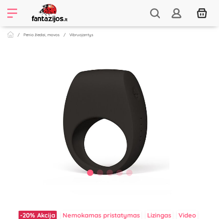
Penio žiedai, movos
Vibruojantys
-20%
Akcija
Nemokamas pristatymas
Lizingas
Video