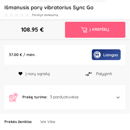
Išmanusis porų vibratorius Sync Go
Parašyti atsiliepimą
108.95
€
Į KREPŠELĮ
37.00 € / mėn.
Į norų sąrašą
Palyginti
3 parduotuvėse
Prekę turime:
Prekės ženklas
We Vibe