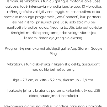
Išmanusis vibratorius turi du galingus motorus abiejuose
galuose, todėl intensyvią vibraciją jausite abu. 10 vibracijos
režimų galėsite valdyti vieno mygtuko paspaudimu arba
specialia mobiliąja programėle „We-Connect“, kuri partneriui
leis net ir iš toli prisijungti prie Jūsų solo žaidimų bei
reguliuoti vibracijos lygius. Negana to, Jūs taip pat galėsite
išmėginti muzikinę programą arba valdyti vibracijas,
liesdami išmaniojo įrenginio ekraną.
Programėlę nemokamai atsisiųsti galite
App Store
ir
Google
Play.
Vibratorius turi diskretišką ir higienišką dėklą, apsaugantį
nuo dulkių bei nešvarumų.
Ilgis - 7,7 cm, aukštis - 5,2 cm, skersmuo - 2,9 cm.
Į pakuotę įeina: vibratorius poroms, kelioninis dėklas, USB
laidas, naudojimosi instrukcija.
Rekomenduojama naudoti su vandens pagrindo lubrikantu.