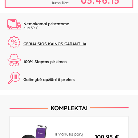
03:46:13
Jums liko:
Nemokamai pristatome
nuo 39 €
GERIAUSIOS KAINOS GARANTIJA
100% Slaptas pirkimas
Galimybė apžiūrėti prekes
KOMPLEKTAI
Išmanusis porų
108.95 €