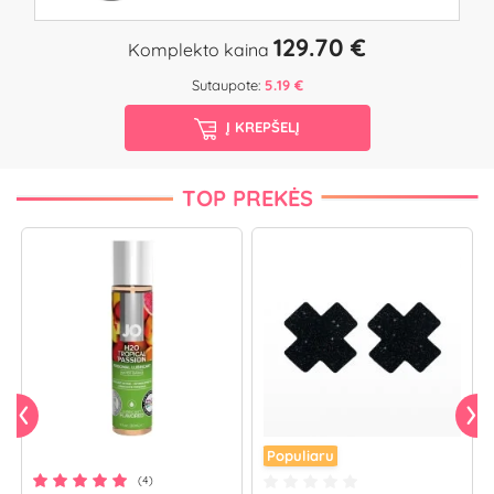
129.70 €
Komplekto kaina
Sutaupote:
5.19 €
Į KREPŠELĮ
TOP PREKĖS
Populiaru
(4)