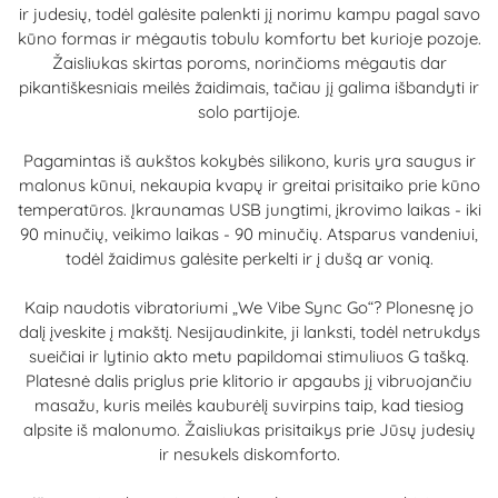
ir judesių, todėl galėsite palenkti jį norimu kampu pagal savo
kūno formas ir mėgautis tobulu komfortu bet kurioje pozoje.
Žaisliukas skirtas poroms, norinčioms mėgautis dar
pikantiškesniais meilės žaidimais, tačiau jį galima išbandyti ir
solo partijoje.
Pagamintas iš aukštos kokybės silikono, kuris yra saugus ir
malonus kūnui, nekaupia kvapų ir greitai prisitaiko prie kūno
temperatūros. Įkraunamas USB jungtimi, įkrovimo laikas - iki
90 minučių, veikimo laikas - 90 minučių. Atsparus vandeniui,
todėl žaidimus galėsite perkelti ir į dušą ar vonią.
Kaip naudotis vibratoriumi „We Vibe Sync Go“? Plonesnę jo
dalį įveskite į makštį. Nesijaudinkite, ji lanksti, todėl netrukdys
sueičiai ir lytinio akto metu papildomai stimuliuos G tašką.
Platesnė dalis priglus prie klitorio ir apgaubs jį vibruojančiu
masažu, kuris meilės kauburėlį suvirpins taip, kad tiesiog
alpsite iš malonumo. Žaisliukas prisitaikys prie Jūsų judesių
ir nesukels diskomforto.