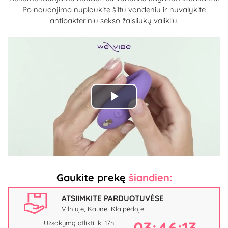
Po naudojimo nuplaukite šiltu vandeniu ir nuvalykite
antibakteriniu sekso žaisliukų valikliu.
Play
Video
Gaukite prekę
šiandien:
ATSIIMKITE PARDUOTUVĖSE
Vilniuje, Kaune, Klaipėdoje.
Užsakymą atlikti iki 17h