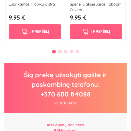
Lubrikantas Tropikų aistra
Spenelių aksesuaras Taboom
Covers
9.95 €
9.95 €
Į KREPŠELĮ
Į KREPŠELĮ
Šią prekę užsakyti galite ir
paskambinę telefonu:
+370 600 84088
I-V 8:00-18:00
Atsiliepimų dar nėra
Būkite pirmi!