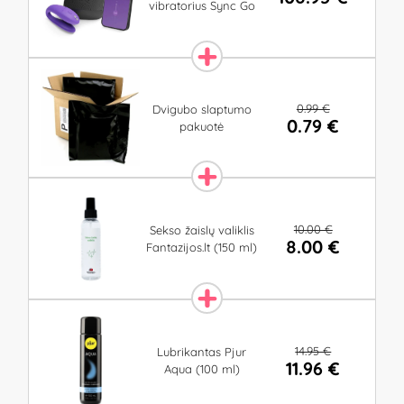
vibratorius Sync Go
0.99 €
Dvigubo slaptumo
0.79 €
pakuotė
10.00 €
Sekso žaislų valiklis
8.00 €
Fantazijos.lt (150 ml)
14.95 €
Lubrikantas Pjur
11.96 €
Aqua (100 ml)