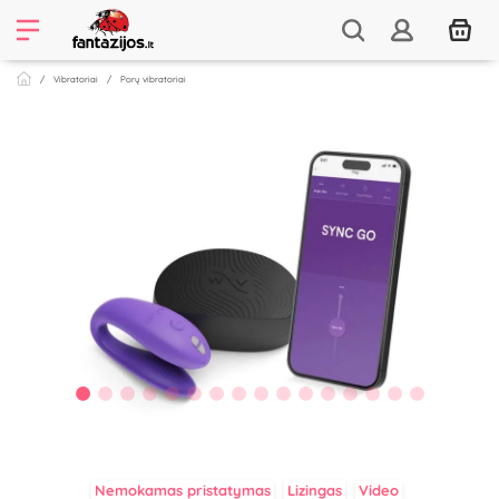
Vibratoriai
Porų vibratoriai
Nemokamas pristatymas
Lizingas
Video