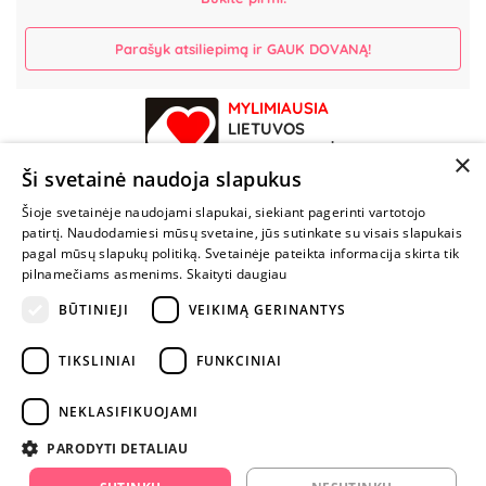
Parašyk atsiliepimą ir GAUK DOVANĄ!
MYLIMIAUSIA
LIETUVOS
ELEKTRONINĖ
×
PARDUOTUVĖ
Ši svetainė naudoja slapukus
Šioje svetainėje naudojami slapukai, siekiant pagerinti vartotojo
NENUSTOK
patirtį. Naudodamiesi mūsų svetaine, jūs sutinkate su visais slapukais
ŽAISTI
pagal mūsų slapukų politiką. Svetainėje pateikta informacija skirta tik
pilnamečiams asmenims.
Skaityti daugiau
+370 600 84088
BŪTINIEJI
VEIKIMĄ GERINANTYS
info@fantazijos.lt
TIKSLINIAI
FUNKCINIAI
P. Lukšio g. 2, Vilnius ("Sigma" teritorija)
NEKLASIFIKUOJAMI
facebook.com/Fantazijos.lt
PARODYTI DETALIAU
instagram.com/fantazijos.lt