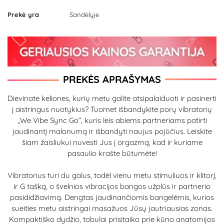
Prekė yra
Sandėlyje
PREKĖS APRAŠYMAS
Dievinate keliones, kurių metu galite atsipalaiduoti ir pasinerti
į aistringus nuotykius? Tuomet išbandykite porų vibratorių
„We Vibe Sync Go“, kuris leis abiems partneriams patirti
jaudinantį malonumą ir išbandyti naujus pojūčius. Leiskite
šiam žaisliukui nuvesti Jus į orgazmą, kad ir kuriame
pasaulio krašte būtumėte!
Vibratorius turi du galus, todėl vienu metu stimuliuos ir klitorį,
ir G tašką, o švelnios vibracijos bangos užplūs ir partnerio
pasididžiavimą. Dengtas jaudinančiomis bangelėmis, kurios
sueities metu aistringai masažuos Jūsų jautriausias zonas.
Kompaktiško dydžio, tobulai prisitaiko prie kūno anatomijos