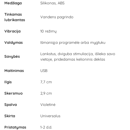
Medžiaga
Silikonas, ABS
Tinkamas
Vandens pagrindo
lubrikantas
Vibracija
10 režimų
Valdymas
Išmaniąja programėle arba mygtuku
Lankstus, dviguba stimuliacija, išlieka savo
Savybės
vietoje, pridedamas kelioninis dėklas
Maitinimas
USB
Ilgis
7,7 cm
Skersmuo
2,9 cm
Spalva
Violetinė
Skirta
Universalus
Pristatymas
1-2 d.d.