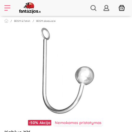
BDSM & Fetish
BDSM aksesuarai
-50%
Akcija
Nemokamas pristatymas