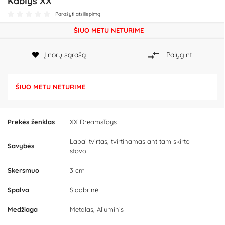
Kablys XX
Parašyti atsiliepimą
ŠIUO METU NETURIME
Į norų sąrašą
Palyginti
ŠIUO METU NETURIME
Prekės ženklas
XX DreamsToys
Labai tvirtas, tvirtinamas ant tam skirto
Savybės
stovo
Skersmuo
3 cm
Spalva
Sidabrinė
Medžiaga
Metalas, Aliuminis