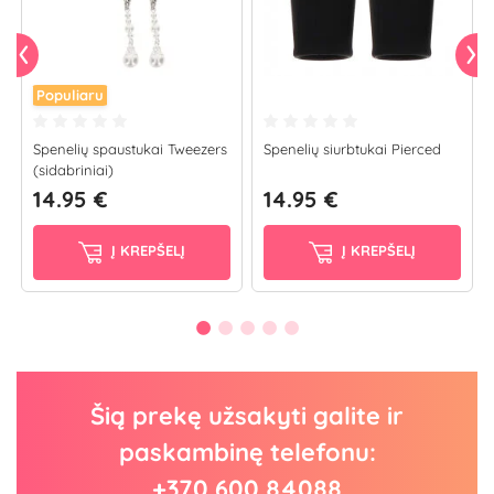
Populiaru
Spenelių spaustukai Tweezers
Spenelių siurbtukai Pierced
(sidabriniai)
14.95 €
14.95 €
Į KREPŠELĮ
Į KREPŠELĮ
Šią prekę užsakyti galite ir
paskambinę telefonu:
+370 600 84088