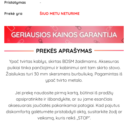
Pristatymas
-
Prekė yra
ŠIUO METU NETURIME
PREKĖS APRAŠYMAS
Ypač tvirtas kablys, skirtas BDSM žaidimams. Aksesuras
puikiai tinka pančiojimui ir kabinimui ant tam skirto stovo.
Žaisliukas turi 30 mm skersmens burbuliuką. Pagamintas iš
ypač tvirto metalo.
Jei prekę naudosite pirmą kartą, būtinai iš pradžių
apsipratinkite ir išbandykite, ar su jame esančiais
aksesuarais jaučiatės pakankamai patogiai. Kad pajutus
diskomfortą galėtumėte pristabdyti aktą, susitarkite žodį ar
veiksmą, kuris reikš „STOP“.