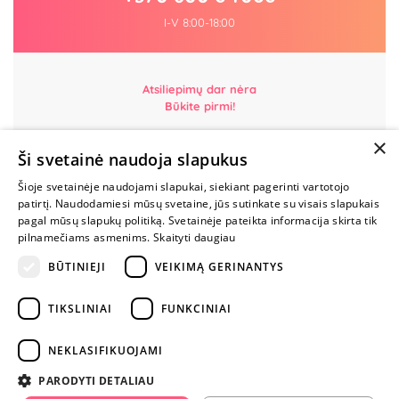
I-V 8:00-18:00
Atsiliepimų dar nėra
Būkite pirmi!
×
Parašyk atsiliepimą ir GAUK DOVANĄ!
Ši svetainė naudoja slapukus
Šioje svetainėje naudojami slapukai, siekiant pagerinti vartotojo
MYLIMIAUSIA
patirtį. Naudodamiesi mūsų svetaine, jūs sutinkate su visais slapukais
LIETUVOS
pagal mūsų slapukų politiką. Svetainėje pateikta informacija skirta tik
ELEKTRONINĖ
pilnamečiams asmenims.
Skaityti daugiau
PARDUOTUVĖ
BŪTINIEJI
VEIKIMĄ GERINANTYS
NENUSTOK
TIKSLINIAI
FUNKCINIAI
ŽAISTI
NEKLASIFIKUOJAMI
+370 600 84088
PARODYTI DETALIAU
info@fantazijos.lt