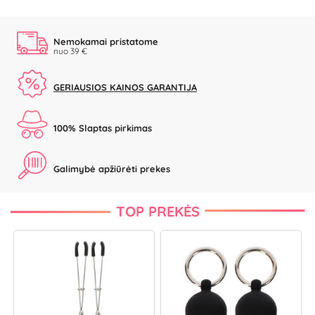
Nemokamai pristatome
nuo 39 €
GERIAUSIOS KAINOS GARANTIJA
100% Slaptas pirkimas
Galimybė apžiūrėti prekes
TOP PREKĖS