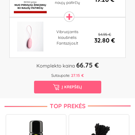
naujų patirčių
Vibruojantis
54.95 €
kiaušinėlis
32.80 €
Fantazijos.lt
66.75 €
Komplekto kaina
Sutaupote:
27.15 €
Į KREPŠELĮ
TOP PREKĖS