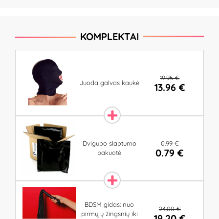
KOMPLEKTAI
19.95 €
Juoda galvos kaukė
13.96 €
0.99 €
Dvigubo slaptumo
0.79 €
pakuotė
BDSM gidas: nuo
24.00 €
pirmųjų žingsnių iki
19.20 €