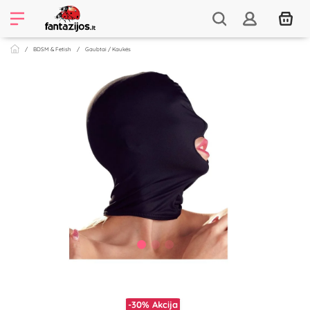
BDSM & Fetish
Gaubtai / Kaukės
-30%
Akcija