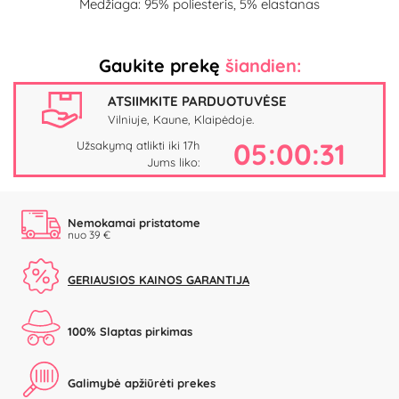
Medžiaga: 95% poliesteris, 5% elastanas
Gaukite prekę
šiandien:
ATSIIMKITE PARDUOTUVĖSE
Vilniuje, Kaune, Klaipėdoje.
05:00:31
Užsakymą atlikti iki 17h
Jums liko:
Nemokamai pristatome
nuo 39 €
GERIAUSIOS KAINOS GARANTIJA
100% Slaptas pirkimas
Galimybė apžiūrėti prekes