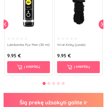
Lubrikantas Pjur Man (30 ml)
Virvė Kinky (juoda)
9.95 €
9.95 €
Į KREPŠELĮ
Į KREPŠELĮ
Šią prekę užsakyti galite ir