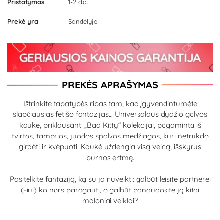
Pristatymas
1-2 d.d.
Prekė yra
Sandėlyje
PREKĖS APRAŠYMAS
Ištrinkite tapatybės ribas tam, kad įgyvendintumėte
slapčiausias fetišo fantazijas... Universalaus dydžio galvos
kaukė, priklausanti „Bad Kitty“ kolekcijai, pagaminta iš
tvirtos, tamprios, juodos spalvos medžiagos, kuri netrukdo
girdėti ir kvėpuoti. Kaukė uždengia visą veidą, išskyrus
burnos ertmę.
Pasitelkite fantaziją, ką su ja nuveikti: galbūt leisite partnerei
(-iui) ko nors paragauti, o galbūt panaudosite ją kitai
maloniai veiklai?