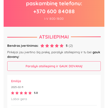
paskambinę telefonu:
+370 600 84088
I-V 8:00-18:00
ATSILIEPIMAI
Bendras įvertinimas:
5
(2)
Pirkėjai jau įvertino šią prekę, parašyk atsiliepimą ir tu bei
gauk
dovanų
!
Parašyk atsiliepimą ir GAUK DOVANĄ!
Emilija
2025-02-11
5.0
Labai gera