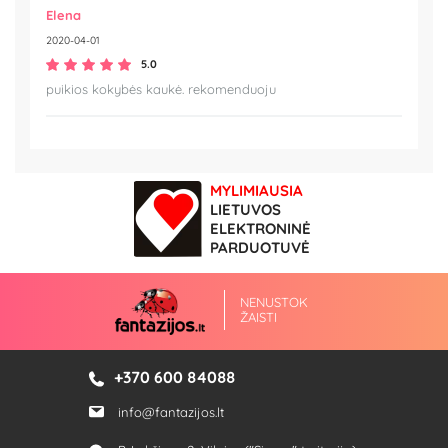
Elena
2020-04-01
5.0
puikios kokybės kaukė. rekomenduoju
MYLIMIAUSIA
LIETUVOS
ELEKTRONINĖ
PARDUOTUVĖ
NENUSTOK
ŽAISTI
+370 600 84088
info@fantazijos.lt