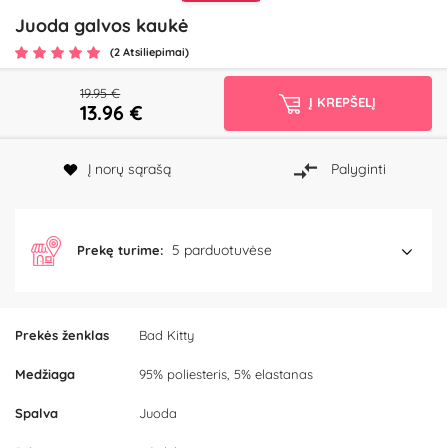
Juoda galvos kaukė
(2 Atsiliepimai)
19.95 €
Į KREPŠELĮ
13.96
€
Į norų sąrašą
Palyginti
5 parduotuvėse
Prekę turime:
Prekės ženklas
Bad Kitty
Medžiaga
95% poliesteris, 5% elastanas
Spalva
Juoda