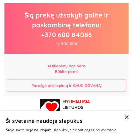
Šią prekę užsakyti galite ir
paskambinę telefonu:
+370 600 84088
I-V 8:00-18:00
Atsiliepimų dar nėra
Būkite pirmi!
Parašyk atsiliepimą ir GAUK DOVANĄ!
MYLIMIAUSIA
LIETUVOS
ELEKTRONINĖ
×
PARDUOTUVĖ
Ši svetainė naudoja slapukus
Šioje svetainėje naudojami slapukai, siekiant pagerinti vartotojo