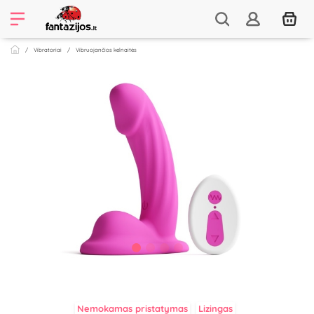
Vibratoriai
Vibruojančios kelnaitės
Nemokamas pristatymas
Lizingas