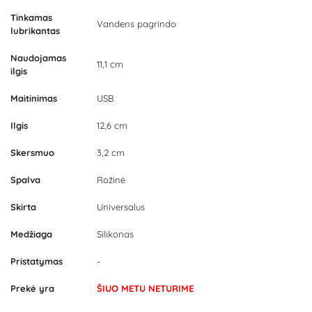
Tinkamas
Vandens pagrindo
lubrikantas
Naudojamas
11,1 cm
ilgis
Maitinimas
USB
Ilgis
12,6 cm
Skersmuo
3,2 cm
Spalva
Rožinė
Skirta
Universalus
Medžiaga
Silikonas
Pristatymas
-
Prekė yra
ŠIUO METU NETURIME