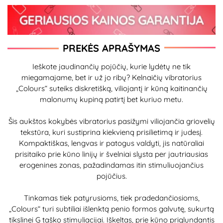
PREKĖS APRAŠYMAS
Ieškote jaudinančių pojūčių, kurie lydėtų ne tik
miegamajame, bet ir už jo ribų? Kelnaičių vibratorius
„Colours“ suteiks diskretišką, viliojantį ir kūną kaitinančių
malonumų kupiną patirtį bet kuriuo metu.
Šis aukštos kokybės vibratorius pasižymi viliojančia griovelių
tekstūra, kuri sustiprina kiekvieną prisilietimą ir judesį.
Kompaktiškas, lengvas ir patogus valdyti, jis natūraliai
prisitaiko prie kūno linijų ir švelniai slysta per jautriausias
erogenines zonas, pažadindamas itin stimuliuojančius
pojūčius.
Tinkamas tiek patyrusioms, tiek pradedančiosioms,
„Colours“ turi subtiliai išlenktą penio formos galvutę, sukurtą
tikslinei G taško stimuliacijai. Iškeltas, prie kūno priglundantis