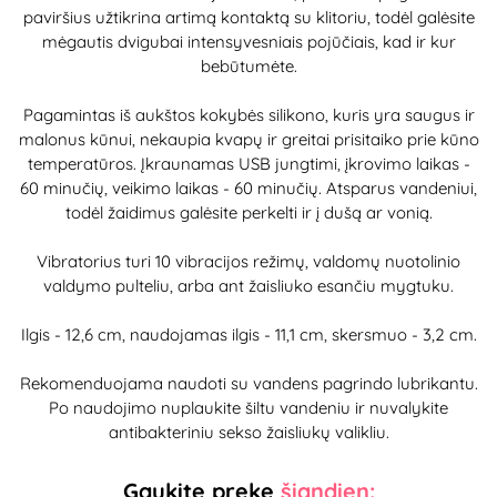
paviršius užtikrina artimą kontaktą su klitoriu, todėl galėsite
mėgautis dvigubai intensyvesniais pojūčiais, kad ir kur
bebūtumėte.
Pagamintas iš aukštos kokybės silikono, kuris yra saugus ir
malonus kūnui, nekaupia kvapų ir greitai prisitaiko prie kūno
temperatūros. Įkraunamas USB jungtimi, įkrovimo laikas -
60 minučių, veikimo laikas - 60 minučių. Atsparus vandeniui,
todėl žaidimus galėsite perkelti ir į dušą ar vonią.
Vibratorius turi 10 vibracijos režimų, valdomų nuotolinio
valdymo pulteliu, arba ant žaisliuko esančiu mygtuku.
Ilgis - 12,6 cm, naudojamas ilgis - 11,1 cm, skersmuo - 3,2 cm.
Rekomenduojama naudoti su vandens pagrindo lubrikantu.
Po naudojimo nuplaukite šiltu vandeniu ir nuvalykite
antibakteriniu sekso žaisliukų valikliu.
Gaukite prekę
šiandien: