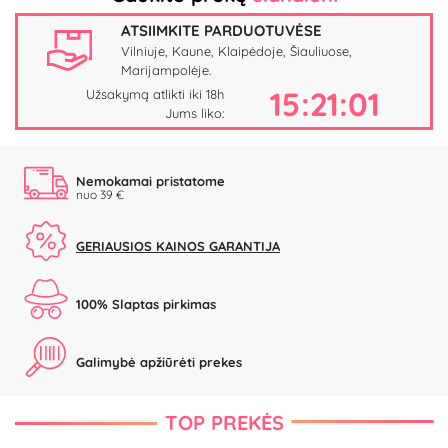
ATSIIMKITE PARDUOTUVĖSE
Vilniuje, Kaune, Klaipėdoje, Šiauliuose,
Marijampolėje.
15:21:00
Užsakymą atlikti iki 18h
Jums liko:
Nemokamai pristatome
nuo 39 €
GERIAUSIOS KAINOS GARANTIJA
100% Slaptas pirkimas
Galimybė apžiūrėti prekes
TOP PREKĖS