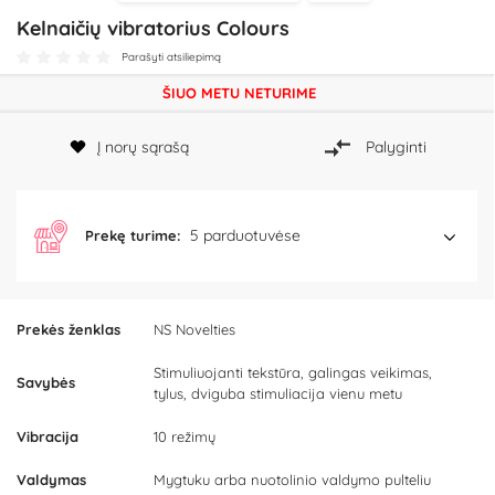
Kelnaičių vibratorius Colours
Parašyti atsiliepimą
ŠIUO METU NETURIME
Į norų sąrašą
Palyginti
5 parduotuvėse
Prekę turime:
Prekės ženklas
NS Novelties
Stimuliuojanti tekstūra, galingas veikimas,
Savybės
tylus, dviguba stimuliacija vienu metu
Vibracija
10 režimų
Valdymas
Mygtuku arba nuotolinio valdymo pulteliu