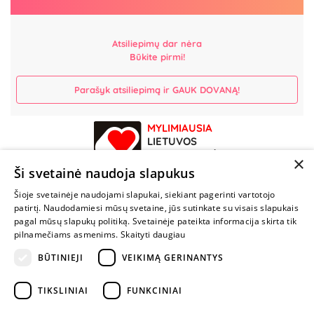
Atsiliepimų dar nėra
Būkite pirmi!
Parašyk atsiliepimą ir GAUK DOVANĄ!
MYLIMIAUSIA
LIETUVOS
ELEKTRONINĖ
×
PARDUOTUVĖ
Ši svetainė naudoja slapukus
Šioje svetainėje naudojami slapukai, siekiant pagerinti vartotojo
NENUSTOK
patirtį. Naudodamiesi mūsų svetaine, jūs sutinkate su visais slapukais
ŽAISTI
pagal mūsų slapukų politiką. Svetainėje pateikta informacija skirta tik
pilnamečiams asmenims.
Skaityti daugiau
BŪTINIEJI
VEIKIMĄ GERINANTYS
+370 600 84088
info@fantazijos.lt
TIKSLINIAI
FUNKCINIAI
P. Lukšio g. 2, Vilnius ("Sigma" teritorija)