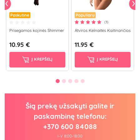
Paskutinė
Populiaru
(3)
Prisegamos kojinės Shimmer
Atviros Kelnaitės Kaitinančios
10.95 €
11.95 €
Į KREPŠELĮ
Į KREPŠELĮ
Šią prekę užsakyti galite ir
paskambinę telefonu:
+370 600 84088
I-V 8:00-18:00