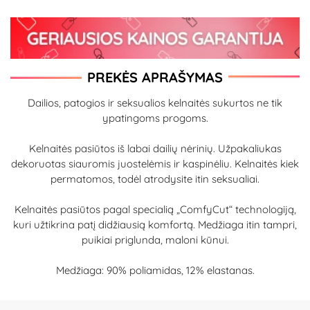
PREKĖS APRAŠYMAS
Dailios, patogios ir seksualios kelnaitės sukurtos ne tik
ypatingoms progoms.
Kelnaitės pasiūtos iš labai dailių nėrinių. Užpakaliukas
dekoruotas siauromis juostelėmis ir kaspinėliu. Kelnaitės kiek
permatomos, todėl atrodysite itin seksualiai.
Kelnaitės pasiūtos pagal specialią „ComfyCut“ technologiją,
kuri užtikrina patį didžiausią komfortą. Medžiaga itin tampri,
puikiai priglunda, maloni kūnui.
Medžiaga: 90% poliamidas, 12% elastanas.