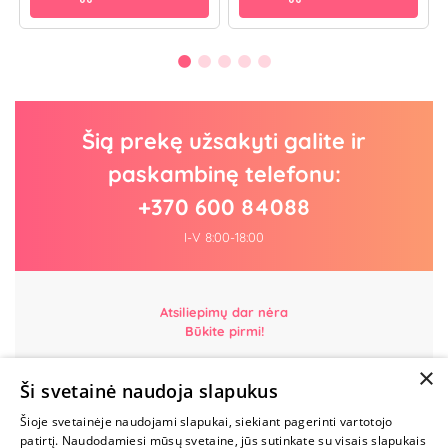
Šią prekę užsakyti galite ir
paskambinę telefonu:
+370 600 84088
I-V 8:00-18:00
Atsiliepimų dar nėra
Būkite pirmi!
×
Parašyk atsiliepimą ir GAUK DOVANĄ!
Ši svetainė naudoja slapukus
Šioje svetainėje naudojami slapukai, siekiant pagerinti vartotojo
MYLIMIAUSIA
patirtį. Naudodamiesi mūsų svetaine, jūs sutinkate su visais slapukais