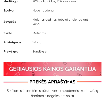
Medžiaga
90% poliamidas, 10% elastanas
Spalva
Nude, raudona
Malonus audinys, tobulai priglunda ant
Savybės
kūno
Skirta
Moterims
Pristatymas
1-2 d.d.
Prekė yra
Sandėlyje
PREKĖS APRAŠYMAS
Su šiomis kelnaitėmis būsite verta nuodėmės, kuriai Jūsų
išrinktasis negalės atsispirti.