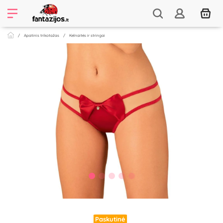
Apatinis trikotažas
Kelnaitės ir stringai
Paskutinė