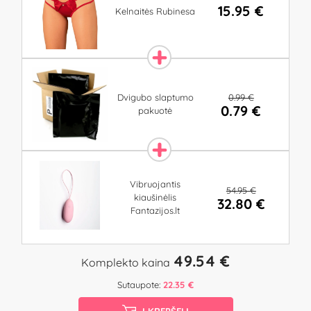
15.95 €
Kelnaitės Rubinesa
0.99 €
Dvigubo slaptumo
0.79 €
pakuotė
Vibruojantis
54.95 €
kiaušinėlis
32.80 €
Fantazijos.lt
49.54 €
Komplekto kaina
Sutaupote:
22.35 €
Į KREPŠELĮ