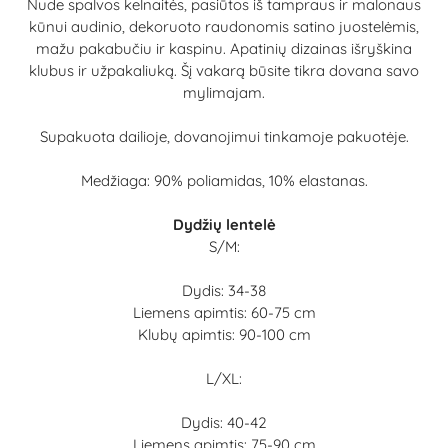
Nude spalvos kelnaitės, pasiūtos iš tampraus ir malonaus
kūnui audinio, dekoruoto raudonomis satino juostelėmis,
mažu pakabučiu ir kaspinu. Apatinių dizainas išryškina
klubus ir užpakaliuką. Šį vakarą būsite tikra dovana savo
mylimajam.
Supakuota dailioje, dovanojimui tinkamoje pakuotėje.
Medžiaga: 90% poliamidas, 10% elastanas.
Dydžių lentelė
S/M:
Dydis: 34-38
Liemens apimtis: 60-75 cm
Klubų apimtis: 90-100 cm
L/XL:
Dydis: 40-42
Liemens apimtis: 75-90 cm