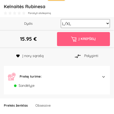
Kelnaitės Rubinesa
Parašyti atsiliepimą
Dydis
15.95
€
Į KREPŠELĮ
Į norų sąrašą
Palyginti
Prekę turime:
Sandėlyje
Prekės ženklas
Obsessive