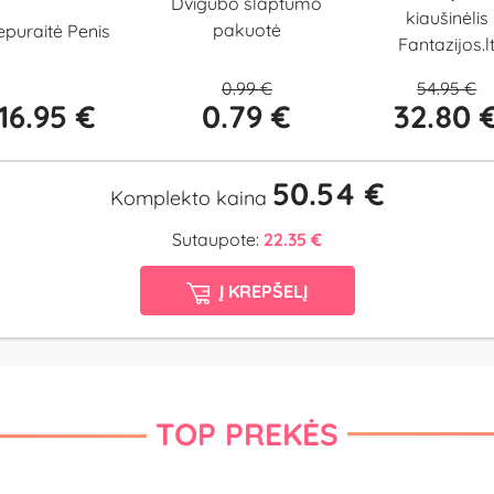
Dvigubo slaptumo
kiaušinėlis
pakuotė
epuraitė Penis
Fantazijos.l
0.99 €
54.95 €
16.95 €
0.79 €
32.80 
50.54 €
Komplekto kaina
Sutaupote:
22.35 €
Į KREPŠELĮ
TOP PREKĖS