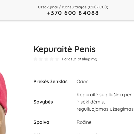
Užsakymai / Konsultacijos (8:00-18:00)
+370 600 84088
Kepuraitė Penis
Parašyti atsiliepimą
Prekės ženklas
Orion
Kepuraitė su pliušiniu peni
Savybės
ir sėklidėmis,
reguliuojamas užsegimas
Spalva
Rožinė