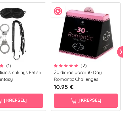
(1)
(2)
tišinis rinkinys Fetish
Žaidimas porai 30 Day
antasy
Romantic Challenges
10.95 €
Į KREPŠELĮ
Į KREPŠELĮ