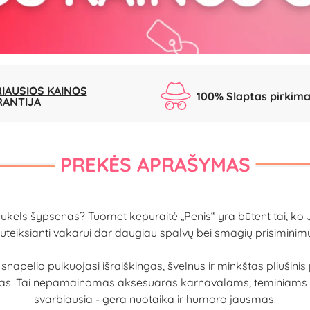
IAUSIOS KAINOS
100% Slaptas pirkim
RANTIJA
PREKĖS APRAŠYMAS
sukels šypsenas? Tuomet kepuraitė „Penis“ yra būtent tai, ko Ju
uteiksianti vakarui dar daugiau spalvų bei smagių prisiminim
s snapelio puikuojasi išraiškingas, švelnus ir minkštas pliušin
bėtas. Tai nepamainomas aksesuaras karnavalams, teminiams 
svarbiausia - gera nuotaika ir humoro jausmas.