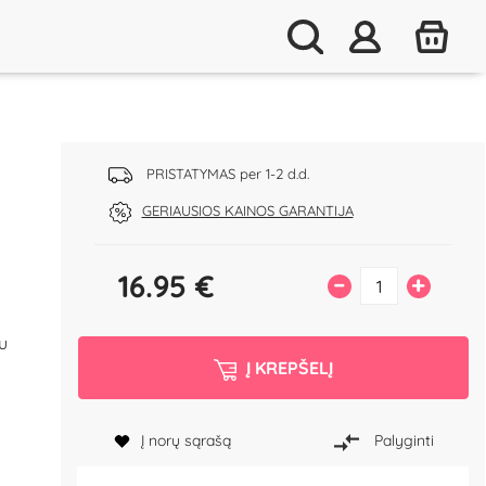
PRISTATYMAS per 1-2 d.d.
GERIAUSIOS KAINOS GARANTIJA
16.95
€
–
+
u
Į KREPŠELĮ
Į norų sąrašą
Palyginti