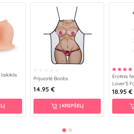
laikiklis
Erotinis fe
Prijuostė Boobs
Lover’S F
14.95 €
18.95 €
LĮ
Į KREPŠELĮ