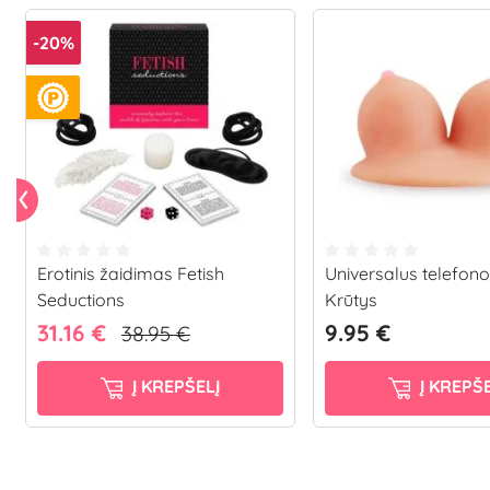
-20%
Erotinis žaidimas Fetish
Universalus telefono 
Seductions
Krūtys
31.16 €
9.95 €
38.95 €
Į KREPŠELĮ
Į KREPŠE