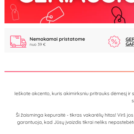
Nemokamai pristatome
GER
GA
nuo 39 €
Ieškote akcento, kuris akimirksniu pritrauks dėmesį ir 
s
Ši žaisminga kepuraitė - tikras vakarėlių hitas! Virš jo
garantuoja, kad Jūsų įvaizdis tikrai neliks nepaste