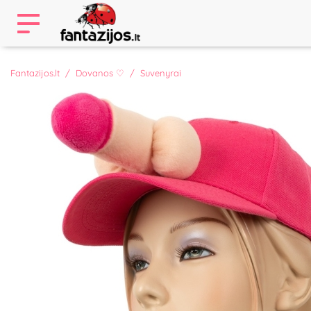
Fantazijos.lt
Dovanos ♡
Suvenyrai