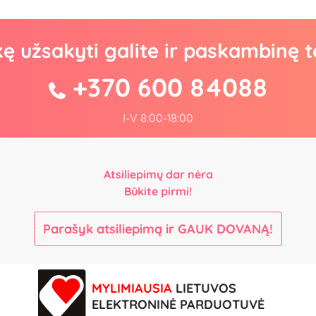
kę užsakyti galite ir paskambinę t
+370 600 84088
I-V 8:00-18:00
Atsiliepimų dar nėra
Būkite pirmi!
Parašyk atsiliepimą ir GAUK DOVANĄ!
MYLIMIAUSIA
LIETUVOS
ELEKTRONINĖ PARDUOTUVĖ