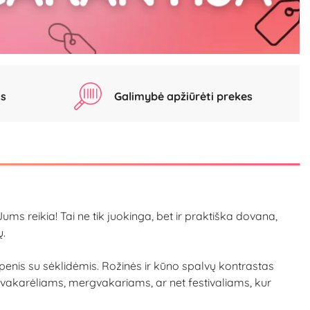
as
Galimybė apžiūrėti prekes
ms reikia! Tai ne tik juokinga, bet ir praktiška dovana,
ų.
is penis su sėklidėmis. Rožinės ir kūno spalvų kontrastas
vakarėliams, mergvakariams, ar net festivaliams, kur