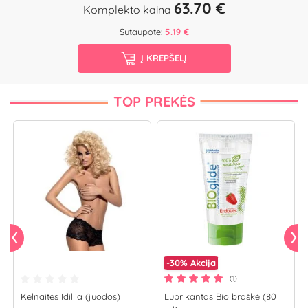
63.70 €
Komplekto kaina
Sutaupote:
5.19 €
Į KREPŠELĮ
TOP PREKĖS
-30%
Akcija
(1)
Kelnaitės Idillia (juodos)
Lubrikantas Bio braškė (80