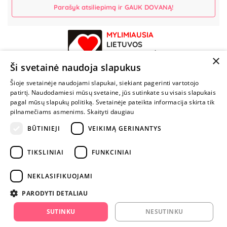
Parašyk atsiliepimą ir GAUK DOVANĄ!
MYLIMIAUSIA
LIETUVOS
ELEKTRONINĖ
×
PARDUOTUVĖ
Ši svetainė naudoja slapukus
Šioje svetainėje naudojami slapukai, siekiant pagerinti vartotojo
NENUSTOK
patirtį. Naudodamiesi mūsų svetaine, jūs sutinkate su visais slapukais
ŽAISTI
pagal mūsų slapukų politiką. Svetainėje pateikta informacija skirta tik
pilnamečiams asmenims.
Skaityti daugiau
BŪTINIEJI
VEIKIMĄ GERINANTYS
+370 600 84088
info@fantazijos.lt
TIKSLINIAI
FUNKCINIAI
P. Lukšio g. 2, Vilnius ("Sigma" teritorija)
NEKLASIFIKUOJAMI
facebook.com/Fantazijos.lt
PARODYTI DETALIAU
instagram.com/fantazijos.lt
SUTINKU
NESUTINKU
Karjera