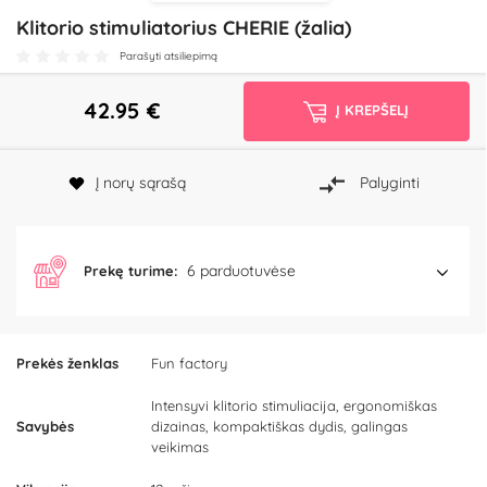
Klitorio stimuliatorius CHERIE (žalia)
Parašyti atsiliepimą
42.95
€
Į KREPŠELĮ
Į norų sąrašą
Palyginti
6 parduotuvėse
Prekę turime:
Prekės ženklas
Fun factory
Intensyvi klitorio stimuliacija, ergonomiškas
Savybės
dizainas, kompaktiškas dydis, galingas
veikimas