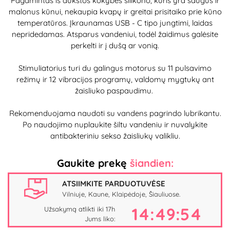
Pagamintas iš aukštos kokybės silikono, kuris yra saugus ir
malonus kūnui, nekaupia kvapų ir greitai prisitaiko prie kūno
temperatūros. Įkraunamas USB - C tipo jungtimi, laidas
nepridedamas. Atsparus vandeniui, todėl žaidimus galėsite
perkelti ir į dušą ar vonią.
Stimuliatorius turi du galingus motorus su 11 pulsavimo
režimų ir 12 vibracijos programų, valdomų mygtukų ant
žaisliuko paspaudimu.
Rekomenduojama naudoti su vandens pagrindo lubrikantu.
Po naudojimo nuplaukite šiltu vandeniu ir nuvalykite
antibakteriniu sekso žaisliukų valikliu.
Gaukite prekę
šiandien:
ATSIIMKITE PARDUOTUVĖSE
Vilniuje, Kaune, Klaipėdoje, Šiauliuose.
14:49:54
Užsakymą atlikti iki 17h
Jums liko: