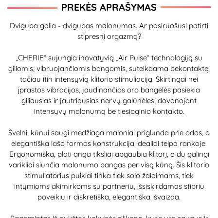
PREKĖS APRAŠYMAS
Dviguba galia - dvigubas malonumas. Ar pasiruošusi patirti
stipresnį orgazmą?
„CHERIE“ sujungia inovatyvią „Air Pulse“ technologiją su
giliomis, vibruojančiomis bangomis, suteikdama bekontaktę,
tačiau itin intensyvią klitorio stimuliaciją. Skirtingai nei
įprastos vibracijos, jaudinančios oro bangelės pasiekia
giliausias ir jautriausias nervų galūnėles, dovanojant
intensyvų malonumą be tiesioginio kontakto.
Švelni, kūnui saugi medžiaga maloniai priglunda prie odos, o
elegantiška lašo formos konstrukcija idealiai telpa rankoje.
Ergonomiška, plati anga tiksliai apgaubia klitorį, o du galingi
varikliai siunčia malonumo bangas per visą kūną. Šis klitorio
stimuliatorius puikiai tinka tiek solo žaidimams, tiek
intymioms akimirkoms su partneriu, išsiskirdamas stipriu
poveikiu ir diskretiška, elegantiška išvaizda.