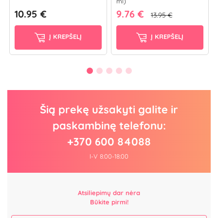
ml)
10.95 €
9.76 €
13.95 €
Į KREPŠELĮ
Į KREPŠELĮ
Šią prekę užsakyti galite ir
paskambinę telefonu:
+370 600 84088
I-V 8:00-18:00
Atsiliepimų dar nėra
Būkite pirmi!