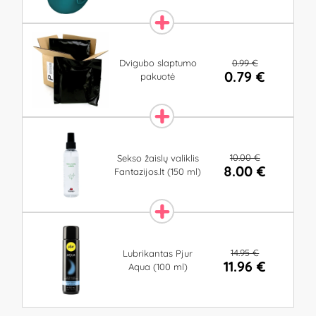
0.99 €
Dvigubo slaptumo
0.79 €
pakuotė
10.00 €
Sekso žaislų valiklis
8.00 €
Fantazijos.lt (150 ml)
14.95 €
Lubrikantas Pjur
11.96 €
Aqua (100 ml)