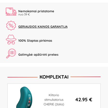
Nemokamai pristatome
nuo 39 €
GERIAUSIOS KAINOS GARANTIJA
100% Slaptas pirkimas
Galimybė apžiūrėti prekes
KOMPLEKTAI
Klitorio
42.95 €
stimuliatorius
CHERIE (žalia)