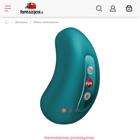
Vibratoriai
Klitorio stimuliatoriai
Nemokamas pristatymas