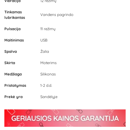
Vibracija
12 režimų
Tinkamas
Vandens pagrindo
lubrikantas
Pulsacija
11 režimų
Maitinimas
USB
Spalva
Žalia
Skirta
Moterims
Medžiaga
Silikonas
Pristatymas
1-2 d.d.
Prekė yra
Sandėlyje