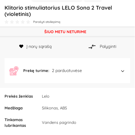
Klitorio stimuliatorius LELO Sona 2 Travel
(violetinis)
Parašyti atsiliepimą
ŠIUO METU NETURIME
Į norų sąrašą
Palyginti
2 parduotuvėse
Prekę turime:
Prekės ženklas
Lelo
Medžiaga
Silikonas, ABS
Tinkamas
Vandens pagrindo
lubrikantas