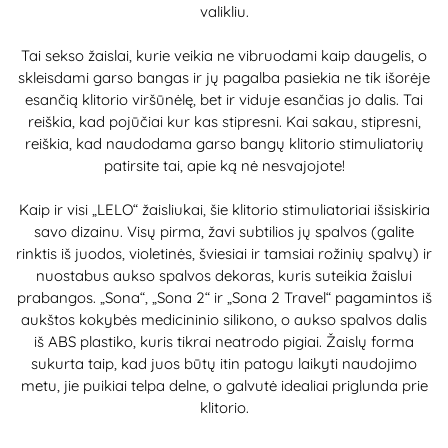
valikliu.
Tai sekso žaislai, kurie veikia ne vibruodami kaip daugelis, o
skleisdami garso bangas ir jų pagalba pasiekia ne tik išorėje
esančią klitorio viršūnėlę, bet ir viduje esančias jo dalis. Tai
reiškia, kad pojūčiai kur kas stipresni. Kai sakau, stipresni,
reiškia, kad naudodama garso bangų klitorio stimuliatorių
patirsite tai, apie ką nė nesvajojote!
Kaip ir visi „LELO“ žaisliukai, šie klitorio stimuliatoriai išsiskiria
savo dizainu. Visų pirma, žavi subtilios jų spalvos (galite
rinktis iš juodos, violetinės, šviesiai ir tamsiai rožinių spalvų) ir
nuostabus aukso spalvos dekoras, kuris suteikia žaislui
prabangos. „Sona“, „Sona 2“ ir „Sona 2 Travel“ pagamintos iš
aukštos kokybės medicininio silikono, o aukso spalvos dalis
iš ABS plastiko, kuris tikrai neatrodo pigiai. Žaislų forma
sukurta taip, kad juos būtų itin patogu laikyti naudojimo
metu, jie puikiai telpa delne, o galvutė idealiai priglunda prie
klitorio.