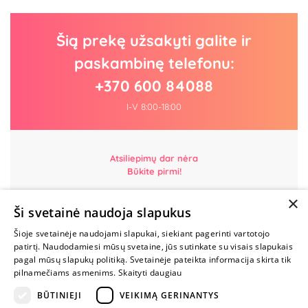
Šią prekę užsakyti galite ir
paskambinę telefonu:
+370 600 84088
I-V 8:00-18:00
Atsiliepimų dar nėra
Būkite pirmi!
×
Parašyk atsiliepimą ir GAUK DOVANĄ!
Ši svetainė naudoja slapukus
Šioje svetainėje naudojami slapukai, siekiant pagerinti vartotojo
MYLIMIAUSIA
patirtį. Naudodamiesi mūsų svetaine, jūs sutinkate su visais slapukais
LIETUVOS
pagal mūsų slapukų politiką. Svetainėje pateikta informacija skirta tik
ELEKTRONINĖ
pilnamečiams asmenims.
Skaityti daugiau
PARDUOTUVĖ
BŪTINIEJI
VEIKIMĄ GERINANTYS