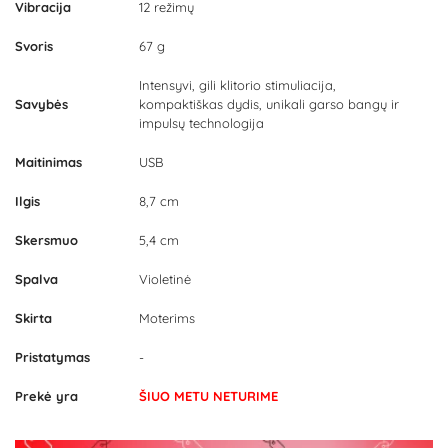
Vibracija
12 režimų
Svoris
67 g
Intensyvi, gili klitorio stimuliacija,
Savybės
kompaktiškas dydis, unikali garso bangų ir
impulsų technologija
Maitinimas
USB
Ilgis
8,7 cm
Skersmuo
5,4 cm
Spalva
Violetinė
Skirta
Moterims
Pristatymas
-
Prekė yra
ŠIUO METU NETURIME