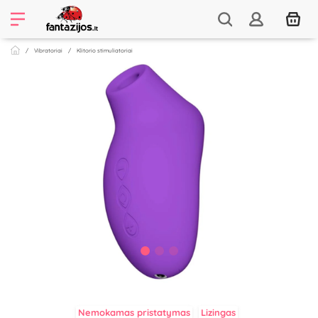
Vibratoriai
Klitorio stimuliatoriai
Nemokamas pristatymas
Lizingas