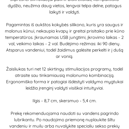
dydžio, neužima daug vietos, lengvai telpa delne, patogus
laikyti ir valdyti.
Pagamintas iš aukštos kokybės silikono, kuris yra saugus ir
malonus kūnui, nekaupia kvapų ir greitai prisitaiko prie kūno
temperatūros. Įkraunamas USB jungtimi, įkrovimo laikas - 2
val, veikimo laikas - 2 val. Budėjimo režimas: iki 90 dienų.
Atsparus vandeniui, todėl žaidimus galėsite perkelti ir į dušą
ar vonią.
Žaisliukas turi net 12 skirtingų stimuliacijos programų, todėl
atrasite sau tinkamiausią malonumo kombinaciją.
Ergonomiška forma ir patogiai išdėstyti valdymo mygtukai
leidžia įrenginį valdyti visiškai intuityviai.
Ilgis - 8,7 cm, skersmuo - 5,4 cm.
Prekę rekomenduojama naudoti su vandens pagrindo
lubrikantu. Po naudojimo priemonę nuplaukite šiltu
vandeniu ir muilu arba nuvalykite specialiu sekso prekių