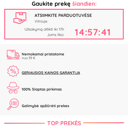
Gaukite prekę
šiandien:
ATSIIMKITE PARDUOTUVĖSE
Vilniuje.
14:57:40
Užsakymą atlikti iki 17h
Jums liko:
Nemokamai pristatome
nuo 39 €
GERIAUSIOS KAINOS GARANTIJA
100% Slaptas pirkimas
Galimybė apžiūrėti prekes
TOP PREKĖS