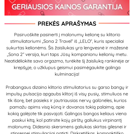
PREKĖS APRAŠYMAS
Pasiruoškite pasinerti į malonumų kelionę su klitorio
stimuliatoriumi „Sona 2 Travel“ iš „LELO“, kuris specialiai
sukurtas kelionėms. Šis žaisliukas yra lengvesnė ir mažesnė
„Sona 2“ versija, kuri taps Jūsų kompanionu kelionių metu.
Neatidėliokite savo orgazmo, turėkite šį žaisliuką rankinėje ar
krepšyje, o užklupus geismui pasimėgaukite galinga
kulminacija!
Prabangaus dizaino klitorio stimuliatorius su garso bangų ir
impulsų pulsacija apgaubs klitorį iš visų pusių, stimuliuos ne
tik išorę, bet pasieks ir jautriausias nervų galūnėles, kurios
pamažu apims visą kūną ir dovanos tokią palaimą, apie
kokią galėjote tik pasvajoti. Galingos bangos keliaus viena
paskui kitą, kol patirsite kojų pirštų galiukus virpinantį
malonumą. Didesnio skersmens galiukas skirtas gilesnei ir
stipresnei stimuliacijai patirti. Diskretiškas, kompaktiško