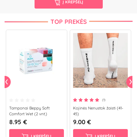
Į KREPŠELĮ
TOP PREKĖS
(1)
Tamponai Beppy Soft
Kojinės Nenustok žaisti (41-
Comfort Wet (2 vnt.)
45)
8.95 €
9.00 €
Į KREPŠELĮ
Į KREPŠELĮ