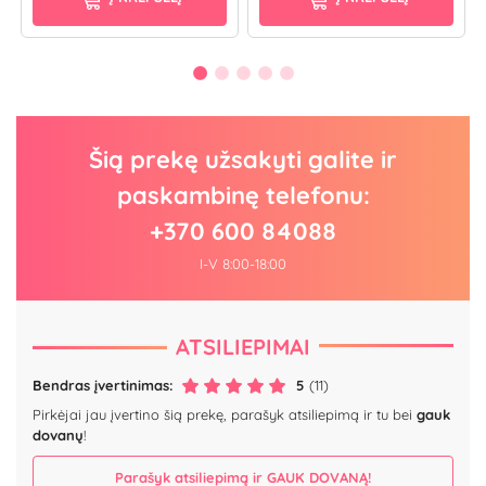
Šią prekę užsakyti galite ir
paskambinę telefonu:
+370 600 84088
I-V 8:00-18:00
ATSILIEPIMAI
Bendras įvertinimas:
5
(11)
Pirkėjai jau įvertino šią prekę, parašyk atsiliepimą ir tu bei
gauk
dovanų
!
Parašyk atsiliepimą ir GAUK DOVANĄ!