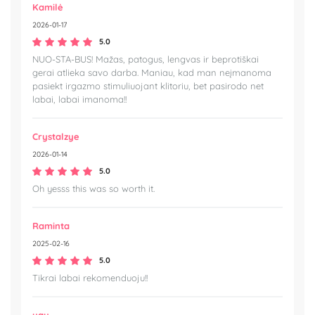
Kamilė
2026-01-17
5.0
NUO-STA-BUS! Mažas, patogus, lengvas ir beprotiškai
gerai atlieka savo darba. Maniau, kad man neįmanoma
pasiekt irgazmo stimuliuojant klitoriu, bet pasirodo net
labai, labai imanoma!!
Crystalzye
2026-01-14
5.0
Oh yesss this was so worth it.
Raminta
2025-02-16
5.0
Tikrai labai rekomenduoju!!