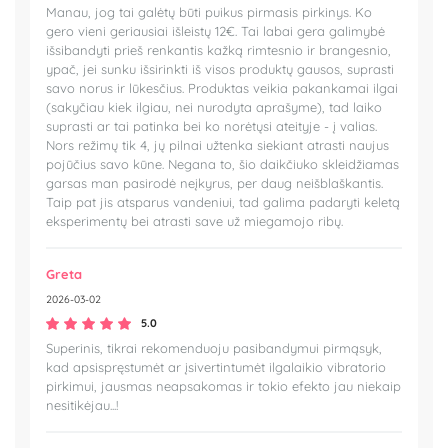
Manau, jog tai galėtų būti puikus pirmasis pirkinys. Ko
gero vieni geriausiai išleistų 12€. Tai labai gera galimybė
išsibandyti prieš renkantis kažką rimtesnio ir brangesnio,
ypač, jei sunku išsirinkti iš visos produktų gausos, suprasti
savo norus ir lūkesčius. Produktas veikia pakankamai ilgai
(sakyčiau kiek ilgiau, nei nurodyta aprašyme), tad laiko
suprasti ar tai patinka bei ko norėtųsi ateityje - į valias.
Nors režimų tik 4, jų pilnai užtenka siekiant atrasti naujus
pojūčius savo kūne. Negana to, šio daikčiuko skleidžiamas
garsas man pasirodė neįkyrus, per daug neišblaškantis.
Taip pat jis atsparus vandeniui, tad galima padaryti keletą
eksperimentų bei atrasti save už miegamojo ribų.
Greta
2026-03-02
5.0
Superinis, tikrai rekomenduoju pasibandymui pirmąsyk,
kad apsispręstumėt ar įsivertintumėt ilgalaikio vibratorio
pirkimui, jausmas neapsakomas ir tokio efekto jau niekaip
nesitikėjau...!