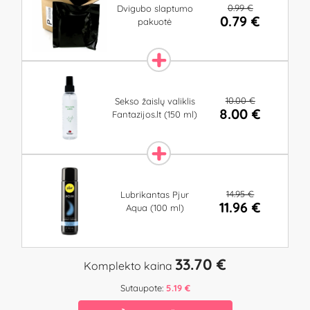
0.99 €
Dvigubo slaptumo
0.79 €
pakuotė
10.00 €
Sekso žaislų valiklis
8.00 €
Fantazijos.lt (150 ml)
14.95 €
Lubrikantas Pjur
11.96 €
Aqua (100 ml)
33.70 €
Komplekto kaina
Sutaupote:
5.19 €