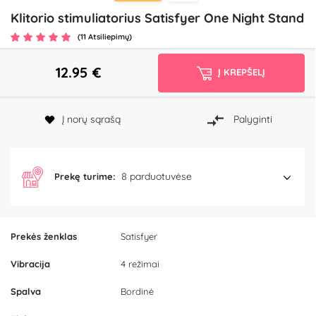
Klitorio stimuliatorius Satisfyer One Night Stand
(11 Atsiliepimų)
12.95
€
Į KREPŠELĮ
Į norų sąrašą
Palyginti
8 parduotuvėse
Prekę turime:
Prekės ženklas
Satisfyer
Vibracija
4 režimai
Spalva
Bordinė