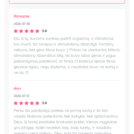
Rimante
2026-07-30
5.0
Esu iš tų, kurioms sunkiau patirti orgazmą, o vibratorius
too much, tai norėjau ir stimuliatorių išbandyti. Fontanų
nebuvo, bet gera tikrai buvo :) Pirksiu ne vienkartinį klitorio
stimuliatorių išbandžius šitą, tai buvo labai geras ir pigus
pabandymas pasitikrint, ar tinka. O baterija tęsiasi tikrai
gerokai ilgiau, negu žadama, o naudotas buvo ne kartą ir
ne du :D
Ann
2026-07-12
5.0
Perku šio pardavėjo prekes ne pirmą kartą ir iki šiol
visada likdavau patenkinta tiek kokybe, tiek aptarnavimu.
Deja, šį kartą pasitaikė brokuota prekė. Vienas mygtukas
yra įstrigęs, todėl neveikia taip, kaip turėtų, ir naudotis
gaminiu nėra patogu. Tikiu, kad tai pavienis gamybos