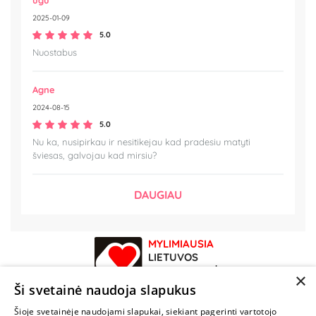
ugu
2025-01-09
5.0
Nuostabus
Agne
2024-08-15
5.0
Nu ka, nusipirkau ir nesitikejau kad pradesiu matyti
šviesas, galvojau kad mirsiu?
DAUGIAU
MYLIMIAUSIA
LIETUVOS
ELEKTRONINĖ
×
PARDUOTUVĖ
Ši svetainė naudoja slapukus
Šioje svetainėje naudojami slapukai, siekiant pagerinti vartotojo