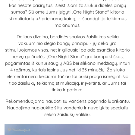
kas nesate pasiryžusi išleisti šiam žaisliukui didelės pinigų
sumos? Siūlome Jums įsigyti „One Night Stand" klitorio
stimuliatorių už prieinamą kainą, ir išbandyti jo teikiamus
malonumus.
Dailaus dizaino, bordinės spalvos žaisliukas veikia
vakuuminio slėgio bangų principu - jų dėka yra
stimuliuojamos visos, net ir giliausiai po oda esančios klitorio
nervų galūnėlės. „One Night Stand" yra kompaktiškas,
pagamintas iš kūnui saugių ABS bei silikono medžiagų, ir turi
4 režimus, kuriais lepins Jus net iki 35 minučių! Žaisliuko
elementai nėra keičiami, tačiau tai puiki proga išmėginti šio
tipo žaisliukų teikiamą stimuliaciją, ir įvertinti, ar Jums tai
tinka ir patinka.
Rekomenduojama naudoti su vandens pagrindo lubrikantu.
Naudojimo nuplaukite šiltu vandeniu ir nuvalykite specialiu
sekso žaisliukų valikliu.