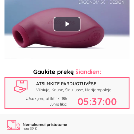
Play
Video
Gaukite prekę
šiandien:
ATSIIMKITE PARDUOTUVĖSE
Vilniuje, Kaune, Šiauliuose, Marijampolėje.
05:37:00
Užsakymą atlikti iki 18h
Jums liko:
Nemokamai pristatome
nuo 39 €