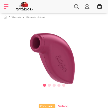
Vibratoriai
Klitorio stimuliatoriai
Populiaru
Video