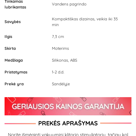
Tinkamas
Vandens pagrindo
lubrikantas
Kompaktiškas dizainas, veikia iki 35
Savybės
min
Ilgis
7,3 cm
Skirta
Moterims
Medžiaga
Silikonas, ABS
Pristatymas
1-2 d.d.
Prekė yra
Sandėlyje
PREKĖS APRAŠYMAS
Norite išmėginti vakuuminį klitorio stimuliatorių, tačiau kol