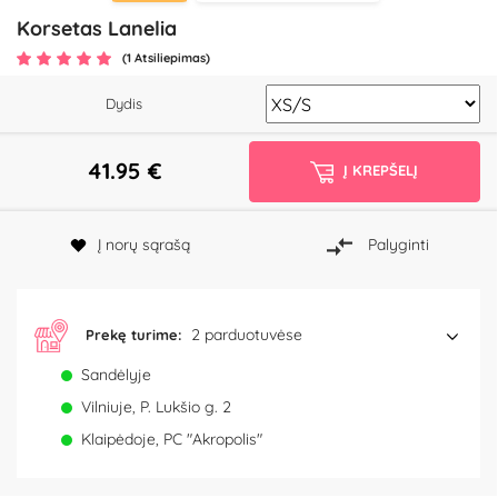
Korsetas Lanelia
(1 Atsiliepimas)
Dydis
41.95
€
Į KREPŠELĮ
Į norų sąrašą
Palyginti
2 parduotuvėse
Prekę turime:
Sandėlyje
Vilniuje, P. Lukšio g. 2
Klaipėdoje, PC "Akropolis"