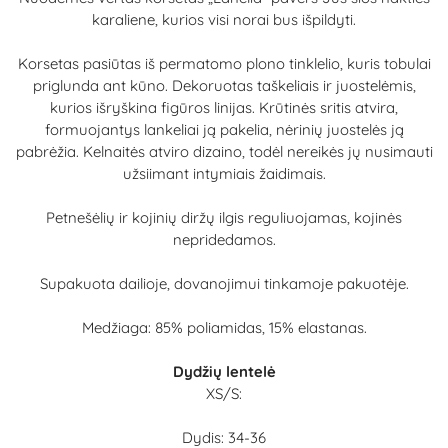
karaliene, kurios visi norai bus išpildyti.
Korsetas pasiūtas iš permatomo plono tinklelio, kuris tobulai
priglunda ant kūno. Dekoruotas taškeliais ir juostelėmis,
kurios išryškina figūros linijas. Krūtinės sritis atvira,
formuojantys lankeliai ją pakelia, nėrinių juostelės ją
pabrėžia. Kelnaitės atviro dizaino, todėl nereikės jų nusimauti
užsiimant intymiais žaidimais.
Petnešėlių ir kojinių diržų ilgis reguliuojamas, kojinės
nepridedamos.
Supakuota dailioje, dovanojimui tinkamoje pakuotėje.
Medžiaga: 85% poliamidas, 15% elastanas.
Dydžių lentelė
XS/S:
Dydis: 34-36