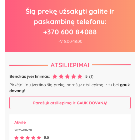
Šią prekę užsakyti galite ir
paskambinę telefonu:
+370 600 84088
I-V 8:00-18:00
ATSILIEPIMAI
Bendras įvertinimas:
5
(1)
Pirkėjai jau įvertino šią prekę, parašyk atsiliepimą ir tu bei
gauk
dovanų
!
Parašyk atsiliepimą ir GAUK DOVANĄ!
Akvilė
2025-08-28
5.0