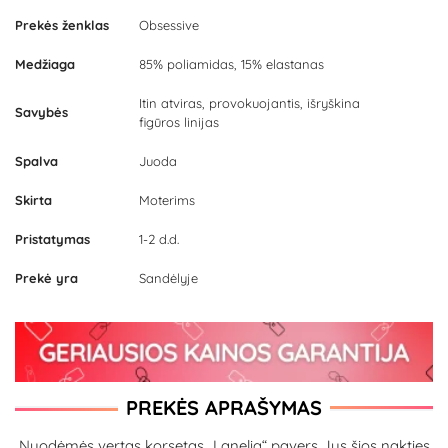
Prekės ženklas
Obsessive
Medžiaga
85% poliamidas, 15% elastanas
Itin atviras, provokuojantis, išryškina
Savybės
figūros linijas
Spalva
Juoda
Skirta
Moterims
Pristatymas
1-2 d.d.
Prekė yra
Sandėlyje
PREKĖS APRAŠYMAS
Nuodėmės vertas korsetas „Lanelia“ pavers Jus šios nakties