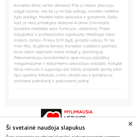
Korsetas tikrai vertas dėmesio! Prie jo dabar planuoju
įsigyti kojines, nes be jų ne taip patogu, korseto raišteliai
kyla aukštyn. Modelis labai seksualus ir gundantis. Gaila,
kad jis nėra pritaikytas didesnei krūtinei (minimalūs
kaušeliai neatlieka savo funkcijos, užsilenkia). Prekė
kokybiškai ir profesionaliai supakuota. Medžiaga labai
maloni, tampri. Pirkau S/M dydį, įprastai nešioju M, tai
man tiko, išryškiną liemenį. Korsetas nustebino partnerį,
buvo labai neįprasta mane matyti jį apsirengusį.
Rekomenduoju svarstantiems apie naujus įspūdžius
miegamajame ir ieškantiems seksualaus įvaizdžio. Kokybė
tikrai nenuvils ir sugundys dar labiau praplėsti spintą tokio
tipo apatiniu trikotažu. Linkiu atrasti sau ir parteriui ar
partnerei patinkantį ir pakurstantį aistrą!
MYLIMIAUSIA
LIETUVOS
×
ELEKTRONINĖ
Ši svetainė naudoja slapukus
PARDUOTUVĖ
Šioje svetainėje naudojami slapukai, siekiant pagerinti vartotojo