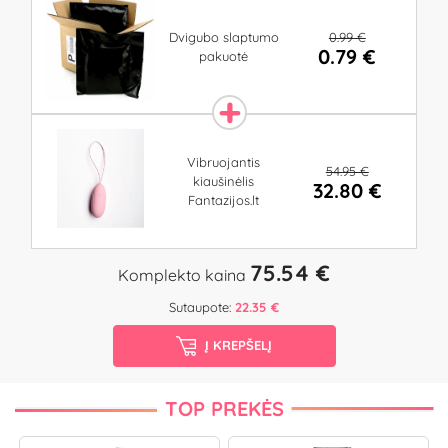
0.99 €
Dvigubo slaptumo
0.79 €
pakuotė
Vibruojantis
54.95 €
kiaušinėlis
32.80 €
Fantazijos.lt
75.54 €
Komplekto kaina
Sutaupote:
22.35 €
Į KREPŠELĮ
TOP PREKĖS