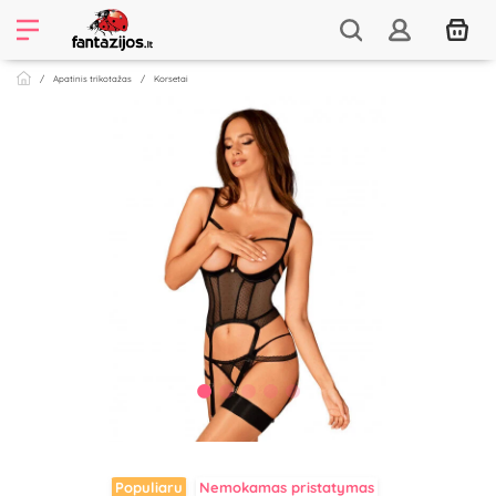
Apatinis trikotažas
Korsetai
Populiaru
Nemokamas pristatymas