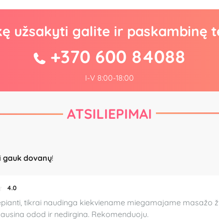
kę užsakyti galite ir paskambinę t
+370 600 84088
I-V 8:00-18:00
ATSILIEPIMAI
i
gauk dovanų
!
4.0
pianti, tikrai naudinga kiekviename miegamajame masažo žvakė
esausina odod ir nedirgina. Rekomenduoju.