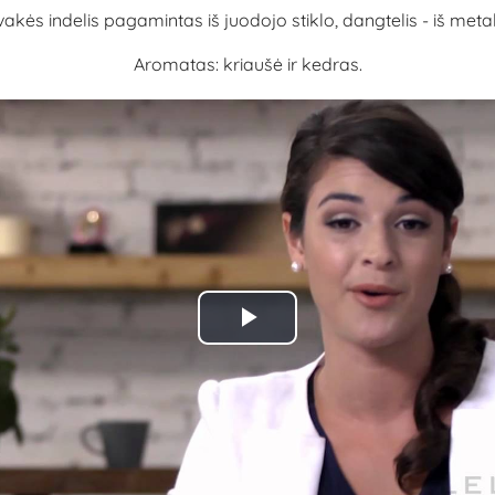
akės indelis pagamintas iš juodojo stiklo, dangtelis - iš meta
Aromatas: kriaušė ir kedras.
Play
Video