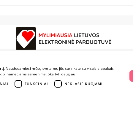
MYLIMIAUSIA
LIETUVOS
ELEKTRONINĖ PARDUOTUVĖ
vę
Mokėjimai ir pristatymas
Parduotuvės
irtį. Naudodamiesi mūsų svetaine, jūs sutinkate su visais slapukais
a tik pilnamečiams asmenims.
Skaityti daugiau
Mokėjimai ir pristatymas
Vilnius
NIAI
FUNKCINIAI
NEKLASIFIKUOJAMI
Prekių grąžinimas
Kaunas
Konfidencialumas
Klaipėda
Pirkimo taisyklės
Šiauliai
Privatumo politika
Marijampolė
i
Lojalumo programa
ai
riumi