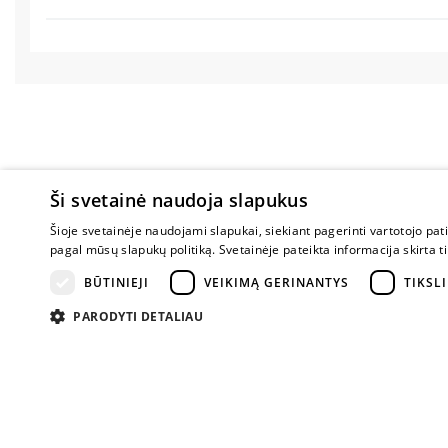
Ši svetainė naudoja slapukus
Apie parduotu
Šioje svetainėje naudojami slapukai, siekiant pagerinti vartotojo pat
pagal mūsų slapukų politiką. Svetainėje pateikta informacija skirt
Apie mus
BŪTINIEJI
VEIKIMĄ GERINANTYS
TIKSLI
Karjera
Atsiliepimai
PARODYTI DETALIAU
Klausimai
Nuogos mintys
Prekiniai ženkla
Parama Ukrain
Tapk ambasado