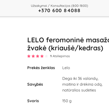
Užsakymai / Konsultacijos (8:00-18:00)
+370 600 84088
LELO feromoninė masaž
žvakė (kriaušė/kedras)
1
Atsiliepimas
Prekės ženklas
Lelo
Play
Dega iki 36 valandų,
Savybės
maitina ir drėkina odą,
Video
natūralios sudėties
Svoris
150 g