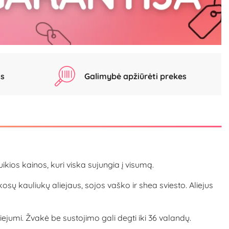
as
Galimybė apžiūrėti prekes
ios kainos, kuri viska sujungia į visumą.
 kauliukų aliejaus, sojos vaško ir shea sviesto. Aliejus
liejumi. Žvakė be sustojimo gali degti iki 36 valandų.