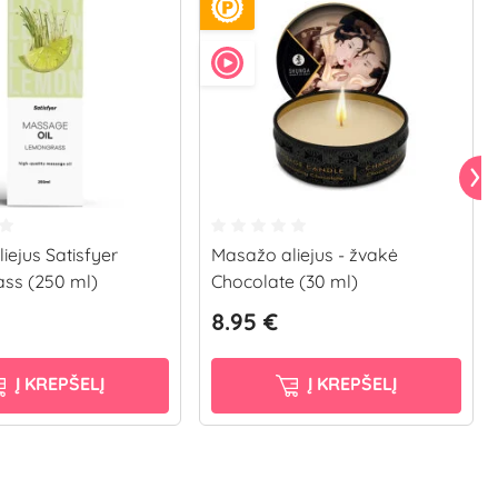
iejus Satisfyer
Masažo aliejus - žvakė
ss (250 ml)
Chocolate (30 ml)
8.95 €
Į KREPŠELĮ
Į KREPŠELĮ