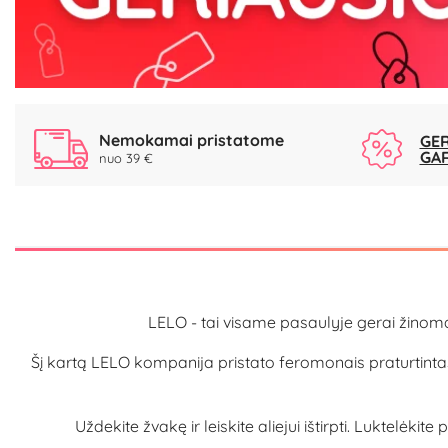
Nemokamai pristatome
GER
GA
nuo 39 €
LELO - tai visame pasaulyje gerai žinoma
Šį kartą LELO kompanija pristato feromonais praturtinta
Uždekite žvakę ir leiskite aliejui ištirpti. Luktelėk