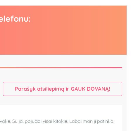
elefonu:
Parašyk atsiliepimą ir GAUK DOVANĄ!
. Su ja, pojūčiai visai kitokie. Labai man ji patinka,