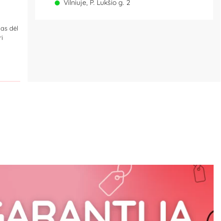
Vilniuje, P. Lukšio g. 2
as dėl
i