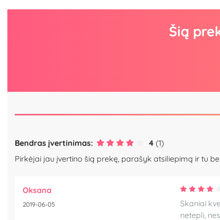
Šią pre
Bendras įvertinimas:
4
(1)
Pirkėjai jau įvertino šią prekę, parašyk atsiliepimą ir tu be
Oksana
Skaniai kve
2019-06-05
netepli, n