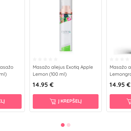
masažo
Masažo aliejus Exotiq Apple
Masažo al
 ml)
Lemon (100 ml)
Lemongra
14.95 €
14.95 €
LĮ
Į KREPŠELĮ