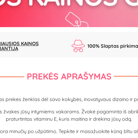
IAUSIOS KAINOS
100% Slaptas pirkim
RANTIJA
PREKĖS APRAŠYMAS
s prekės ženklas dėl savo kokybės, inovatyvaus dizaino ir puik
s žvakes jūsų intymiems vakarams. Žvakė pagaminta iš abrikosų
praturtintas vitaminu E, kuris maitina ir drėkina jūsų odą.
ite pora minučių po užpūtimo. Tepkite ir masažuokite kūną šiltu a