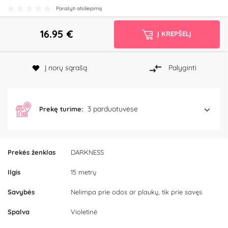
Parašyti atsiliepimą
16.95
€
Į KREPŠELĮ
Į norų sąrašą
Palyginti
3 parduotuvėse
Prekę turime:
Prekės ženklas
DARKNESS
Ilgis
15 metrų
Savybės
Nelimpa prie odos ar plaukų, tik prie savęs
Spalva
Violetinė