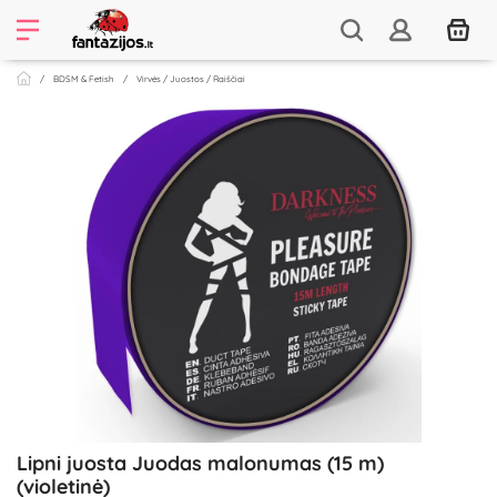
BDSM & Fetish
Virvės / Juostos / Raiščiai
Lipni juosta Juodas malonumas (15 m)
(violetinė)