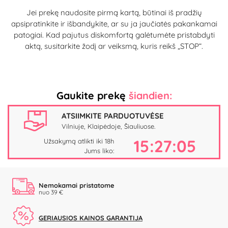
Jei prekę naudosite pirmą kartą, būtinai iš pradžių
apsipratinkite ir išbandykite, ar su ja jaučiatės pakankamai
patogiai. Kad pajutus diskomfortą galėtumėte pristabdyti
aktą, susitarkite žodį ar veiksmą, kuris reikš „STOP“.
Gaukite prekę
šiandien:
ATSIIMKITE PARDUOTUVĖSE
Vilniuje, Klaipėdoje, Šiauliuose.
15:27:04
Užsakymą atlikti iki 18h
Jums liko:
Nemokamai pristatome
nuo 39 €
GERIAUSIOS KAINOS GARANTIJA