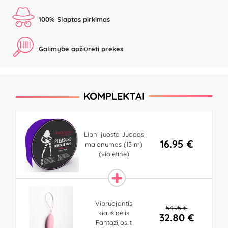
100% Slaptas pirkimas
Galimybė apžiūrėti prekes
KOMPLEKTAI
Lipni juosta Juodas
16.95 €
malonumas (15 m)
(violetinė)
Vibruojantis
54.95 €
kiaušinėlis
32.80 €
Fantazijos.lt