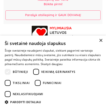
Būkite pirmi!
Parašyk atsiliepimą ir GAUK DOVANĄ!
MYLIMIAUSIA
LIETUVOS
ELEKTRONINĖ
×
PARDUOTUVĖ
Ši svetainė naudoja slapukus
Šioje svetainėje naudojami slapukai, siekiant pagerinti vartotojo
NENUSTOK
patirtį. Naudodamiesi mūsų svetaine, jūs sutinkate su visais slapukais
ŽAISTI
pagal mūsų slapukų politiką. Svetainėje pateikta informacija skirta tik
pilnamečiams asmenims.
Skaityti daugiau
BŪTINIEJI
VEIKIMĄ GERINANTYS
+370 600 84088
info@fantazijos.lt
TIKSLINIAI
FUNKCINIAI
P. Lukšio g. 2, Vilnius ("Sigma" teritorija)
NEKLASIFIKUOJAMI
facebook.com/Fantazijos.lt
PARODYTI DETALIAU