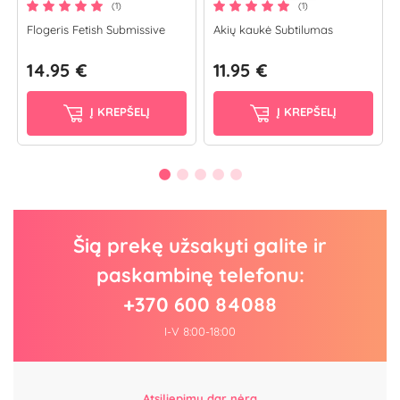
(1)
(1)
Flogeris Fetish Submissive
Akių kaukė Subtilumas
14.95 €
11.95 €
Į KREPŠELĮ
Į KREPŠELĮ
Šią prekę užsakyti galite ir
paskambinę telefonu:
+370 600 84088
I-V 8:00-18:00
Atsiliepimų dar nėra