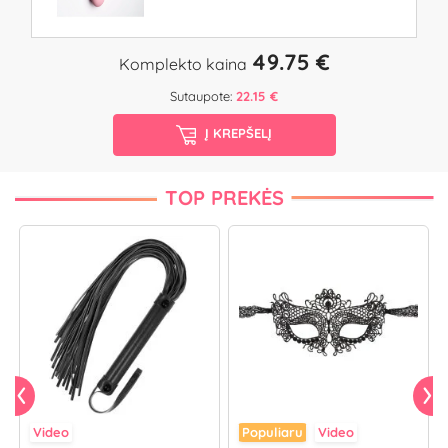
49.75 €
Komplekto kaina
Sutaupote:
22.15 €
Į KREPŠELĮ
TOP PREKĖS
Video
Populiaru
Video