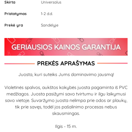
Skirta
Universalus
Pristatymas
1-2 d.d.
Prekė yra
Sandėlyje
PREKĖS APRAŠYMAS
Juosta, kuri suteiks Jums dominavimo jausmą!
Violetinės spalvos, aukštos kokybės juosta pagaminta iš PVC
medžiagos. Juosta pasižymi savo tvirtumu ir ilgu laikymusi
savo vietoje. Suvaržymo juosta nelimpa prie odos ar plaukų,
tik prie savęs, todėl jos pašalinimo procesas nebus
skausmingas.
Ilgis - 15 m.