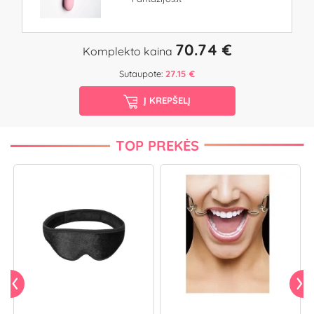
70.74 €
Komplekto kaina
Sutaupote:
27.15 €
Į KREPŠELĮ
TOP PREKĖS