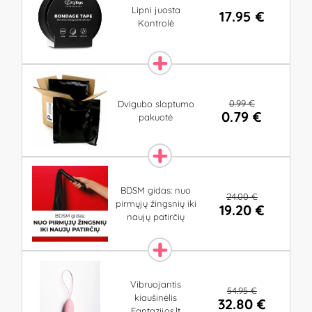
Lipni juosta
17.95 €
Kontrolė
0.99 €
Dvigubo slaptumo
0.79 €
pakuotė
BDSM gidas: nuo
24.00 €
pirmųjų žingsnių iki
19.20 €
naujų patirčių
Vibruojantis
54.95 €
kiaušinėlis
32.80 €
Fantazijos.lt