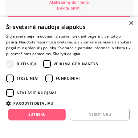
Atsiliepimų dar nėra
Būkite pirmi!
×
Parašyk atsiliepimą ir GAUK DOVANĄ!
Ši svetainė naudoja slapukus
Šioje svetainėje naudojami slapukai, siekiant pagerinti vartotojo
MYLIMIAUSIA
patirtį. Naudodamiesi mūsų svetaine, jūs sutinkate su visais slapukais
LIETUVOS
pagal mūsų slapukų politiką. Svetainėje pateikta informacija skirta tik
ELEKTRONINĖ
pilnamečiams asmenims.
Skaityti daugiau
PARDUOTUVĖ
BŪTINIEJI
VEIKIMĄ GERINANTYS
NENUSTOK
TIKSLINIAI
FUNKCINIAI
ŽAISTI
NEKLASIFIKUOJAMI
+370 600 84088
PARODYTI DETALIAU
info@fantazijos.lt
SUTINKU
NESUTINKU
P. Lukšio g. 2, Vilnius ("Sigma" teritorija)
facebook.com/Fantazijos.lt