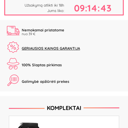
09:14:42
Užsakymą atlikti iki 18h
Jums liko:
Nemokamai pristatome
nuo 39 €
GERIAUSIOS KAINOS GARANTIJA
100% Slaptas pirkimas
Galimybė apžiūrėti prekes
KOMPLEKTAI