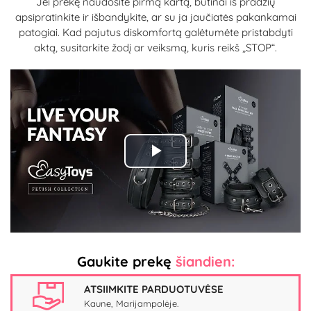
Jei prekę naudosite pirmą kartą, būtinai iš pradžių
apsipratinkite ir išbandykite, ar su ja jaučiatės pakankamai
patogiai. Kad pajutus diskomfortą galėtumėte pristabdyti
aktą, susitarkite žodį ar veiksmą, kuris reikš „STOP“.
Play
Video
Gaukite prekę
šiandien:
ATSIIMKITE PARDUOTUVĖSE
Kaune, Marijampolėje.