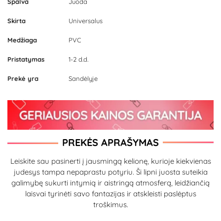
Spalva
Juoda
Skirta
Universalus
Medžiaga
PVC
Pristatymas
1-2 d.d.
Prekė yra
Sandėlyje
PREKĖS APRAŠYMAS
Leiskite sau pasinerti į jausmingą kelionę, kurioje kiekvienas
judesys tampa nepaprastu potyriu. Ši lipni juosta suteikia
galimybę sukurti intymią ir aistringą atmosferą, leidžiančią
laisvai tyrinėti savo fantazijas ir atskleisti paslėptus
troškimus.