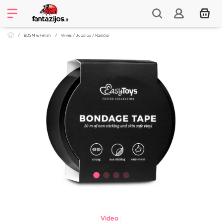
BDSM & Fetish
Virvės / Juostos / Raiščiai
Video