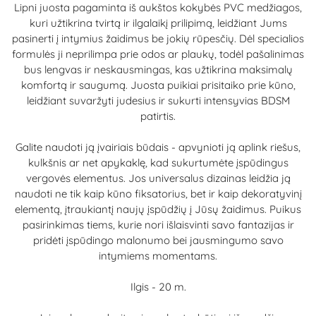
Lipni juosta pagaminta iš aukštos kokybės PVC medžiagos,
kuri užtikrina tvirtą ir ilgalaikį prilipimą, leidžiant Jums
pasinerti į intymius žaidimus be jokių rūpesčių. Dėl specialios
formulės ji neprilimpa prie odos ar plaukų, todėl pašalinimas
bus lengvas ir neskausmingas, kas užtikrina maksimalų
komfortą ir saugumą. Juosta puikiai prisitaiko prie kūno,
leidžiant suvaržyti judesius ir sukurti intensyvias BDSM
patirtis.
Galite naudoti ją įvairiais būdais - apvynioti ją aplink riešus,
kulkšnis ar net apykaklę, kad sukurtumėte įspūdingus
vergovės elementus. Jos universalus dizainas leidžia ją
naudoti ne tik kaip kūno fiksatorius, bet ir kaip dekoratyvinį
elementą, įtraukiantį naujų įspūdžių į Jūsų žaidimus. Puikus
pasirinkimas tiems, kurie nori išlaisvinti savo fantazijas ir
pridėti įspūdingo malonumo bei jausmingumo savo
intymiems momentams.
Ilgis - 20 m.