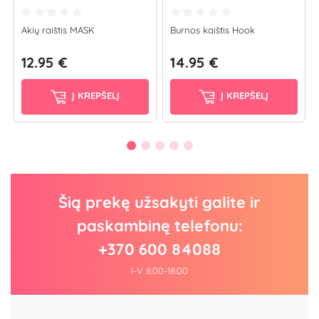
Akių raištis MASK
Burnos kaištis Hook
12.95 €
14.95 €
Į KREPŠELĮ
Į KREPŠELĮ
Šią prekę užsakyti galite ir
paskambinę telefonu:
+370 600 84088
I-V 8:00-18:00