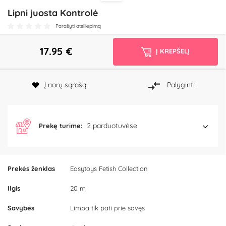
Lipni juosta Kontrolė
Parašyti atsiliepimą
17.95
€
Į KREPŠELĮ
Į norų sąrašą
Palyginti
2 parduotuvėse
Prekę turime:
Prekės ženklas
Easytoys Fetish Collection
Ilgis
20 m
Savybės
Limpa tik pati prie savęs