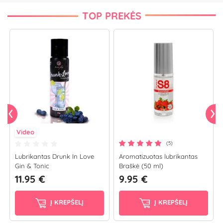
TOP PREKĖS
Video
(5)
Lubrikantas Drunk In Love
Aromatizuotas lubrikantas
Gin & Tonic
Braškė (50 ml)
11.95 €
9.95 €
Į KREPŠELĮ
Į KREPŠELĮ