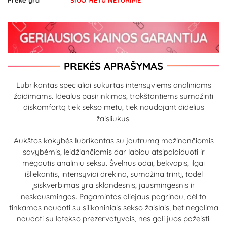
Prekė yra
ŠIUO METU NETURIME
PREKĖS APRAŠYMAS
Lubrikantas specialiai sukurtas intensyviems analiniams
žaidimams. Idealus pasirinkimas, trokštantiems sumažinti
diskomfortą tiek sekso metu, tiek naudojant didelius
žaisliukus.
Aukštos kokybės lubrikantas su jautrumą mažinančiomis
savybėmis, leidžiančiomis dar labiau atsipalaiduoti ir
mėgautis analiniu seksu. Švelnus odai, bekvapis, ilgai
išliekantis, intensyviai drėkina, sumažina trintį, todėl
įsiskverbimas yra sklandesnis, jausmingesnis ir
neskausmingas. Pagamintas aliejaus pagrindu, dėl to
tinkamas naudoti su silikoniniais sekso žaislais, bet negalima
naudoti su latekso prezervatyvais, nes gali juos pažeisti.