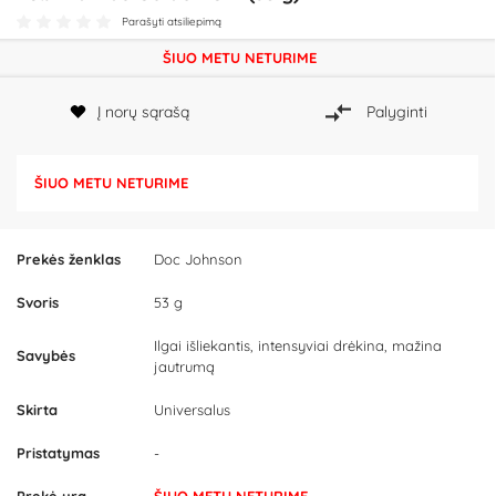
Parašyti atsiliepimą
ŠIUO METU NETURIME
Į norų sąrašą
Palyginti
ŠIUO METU NETURIME
Prekės ženklas
Doc Johnson
Svoris
53 g
Ilgai išliekantis, intensyviai drėkina, mažina
Savybės
jautrumą
Skirta
Universalus
Pristatymas
-