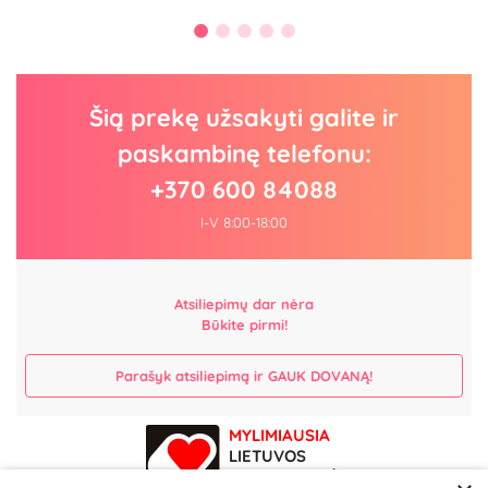
Šią prekę užsakyti galite ir
paskambinę telefonu:
+370 600 84088
I-V 8:00-18:00
Atsiliepimų dar nėra
Būkite pirmi!
Parašyk atsiliepimą ir GAUK DOVANĄ!
MYLIMIAUSIA
LIETUVOS
ELEKTRONINĖ