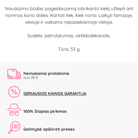
Naudojimo būdas: pageidaujamą lubrikanto kiekį užtepti ant
norimos kūno dalies. Kartoti tiek, kiek norisi. Laikyti tamsioje,
vėsioje ir vaikams nepasiekiamoje vietoje.
Sudėtis: petrolatumas, oktildodekanolis.
Tūris: 53 g.
Nemokamai pristatome
nuo 39 €
GERIAUSIOS KAINOS GARANTIJA
100% Slaptas pirkimas
Galimybė apžiūrėti prekes