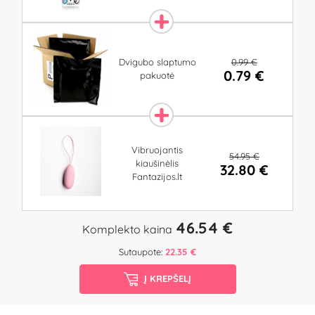
0.99 €
Dvigubo slaptumo
0.79 €
pakuotė
Vibruojantis
54.95 €
kiaušinėlis
32.80 €
Fantazijos.lt
46.54 €
Komplekto kaina
Sutaupote:
22.35 €
Į KREPŠELĮ