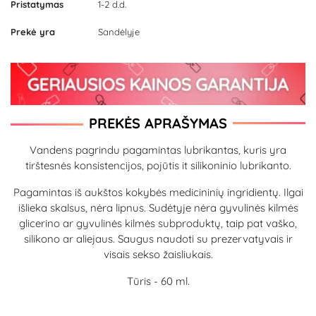
Pristatymas
1-2 d.d.
Prekė yra
Sandėlyje
PREKĖS APRAŠYMAS
Vandens pagrindu pagamintas lubrikantas, kuris yra
tirštesnės konsistencijos, pojūtis it silikoninio lubrikanto.
Pagamintas iš aukštos kokybės medicininių ingridientų. Ilgai
išlieka skalsus, nėra lipnus. Sudėtyje nėra gyvulinės kilmės
glicerino ar gyvulinės kilmės subproduktų, taip pat vaško,
silikono ar aliejaus. Saugus naudoti su prezervatyvais ir
visais sekso žaisliukais.
Tūris - 60 ml.