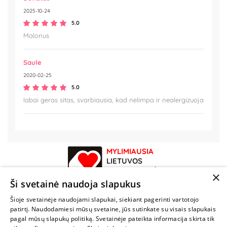
2025-10-24
5.0
Malonus
Saule
2020-02-25
5.0
labai geras sitas, svarbiausia, kad nelimpa ir nealergizuoja
MYLIMIAUSIA
LIETUVOS
ELEKTRONINĖ
×
PARDUOTUVĖ
Ši svetainė naudoja slapukus
Šioje svetainėje naudojami slapukai, siekiant pagerinti vartotojo
NENUSTOK
patirtį. Naudodamiesi mūsų svetaine, jūs sutinkate su visais slapukais
ŽAISTI
pagal mūsų slapukų politiką. Svetainėje pateikta informacija skirta tik