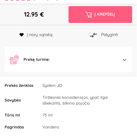
12.95
€
Į KREPŠELĮ
Į norų sąrašą
Palyginti
Prekę turime:
Prekės ženklas
System JO
Tirštesnės konsistensijos, ypač ilgai
Savybės
išliekantis, šilkinio pojūčio
Tūris ml
75 ml
Pagrindas
Vandens