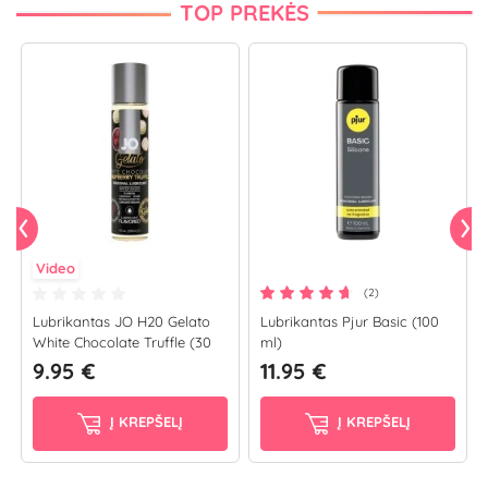
TOP PREKĖS
Video
(2)
Lubrikantas JO H20 Gelato
Lubrikantas Pjur Basic (100
White Chocolate Truffle (30
ml)
ml)
9.95 €
11.95 €
Į KREPŠELĮ
Į KREPŠELĮ