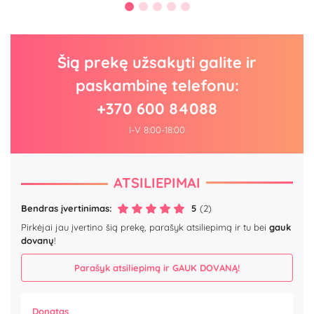
Šią prekę užsakyti galite ir
paskambinę telefonu:
+370 600 84088
I-V 8:00-18:00
ATSILIEPIMAI
Bendras įvertinimas:
5
(2)
Pirkėjai jau įvertino šią prekę, parašyk atsiliepimą ir tu bei
gauk
dovanų
!
Parašyk atsiliepimą ir GAUK DOVANĄ!
Donatas