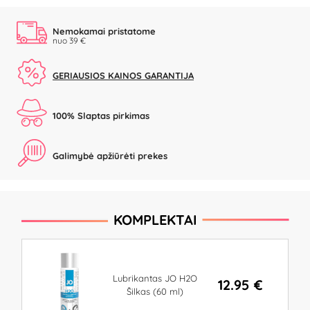
Nemokamai pristatome
nuo 39 €
GERIAUSIOS KAINOS GARANTIJA
100% Slaptas pirkimas
Galimybė apžiūrėti prekes
KOMPLEKTAI
Lubrikantas JO H2O
12.95 €
Šilkas (60 ml)