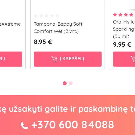
Oralinis 
s eXXtreme
Tamponai Beppy Soft
Sparkling
Comfort Wet (2 vnt.)
(50 ml)
8.95 €
9.95 €
LĮ
Į KREPŠELĮ
kę užsakyti galite ir paskambinę t
+370 600 84088