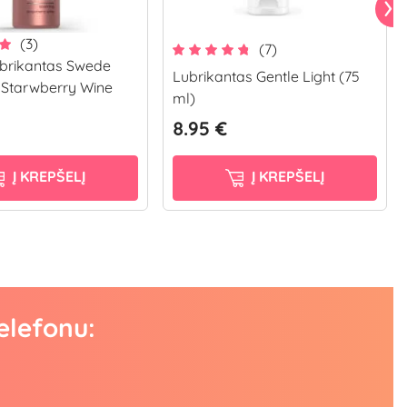
(3)
(7)
lubrikantas Swede
Lubrikantas Gentle Light (75
 Starwberry Wine
ml)
8.95 €
Į KREPŠELĮ
Į KREPŠELĮ
elefonu: