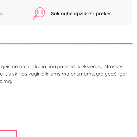
as
Galimybė apžiūrėti prekes
ismo oazė, į kurią nori pasinerti kiekvienas, ištroškęs
pu. Jis skirtas vaginialiniams malonumams, yra ypač ilgai
erbimą.