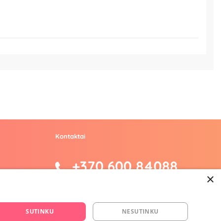
Kontaktai
+370 600 84088
×
info@fantazijos.lt
P. Lukšio g. 2, Vilnius ("Sigma" teritorija)
SUTINKU
NESUTINKU