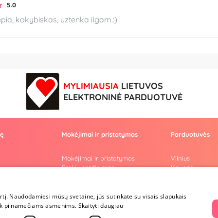
5.0
pia, kokybiskas, uztenka ilgam.:)
MYLIMIAUSIA
LIETUVOS
ELEKTRONINĖ PARDUOTUVĖ
vę
Mokėjimai ir pristatymas
Parduotuvės
Mokėjimai ir pristatymas
Vilnius
Prekių grąžinimas
Kaunas
Konfidencialumas
Klaipėda
Pirkimo taisyklės
Šiauliai
Privatumo politika
Marijampolė
irtį. Naudodamiesi mūsų svetaine, jūs sutinkate su visais slapukais
i
Lojalumo programa
a tik pilnamečiams asmenims.
Skaityti daugiau
ai