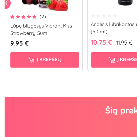
(2)
Analinis lubrikanta
Lūpų blizgesys Vibrant Kiss
(50 ml)
Strawberry Gum
10.75 €
11.95 €
9.95 €
Į KREPŠELĮ
Į KREPŠE
Šią pre