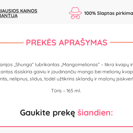
IAUSIOS KAINOS
100% Slaptas pirkim
RANTIJA
PREKĖS APRAŠYMAS
jos „Shunga“ lubrikantas „Mangomelionas“ – tikra kvapų ir ge
ntas išsiskiria gaiviu ir jaudinančiu mango bei melionių kva
ntis, nelipnus, slidus, todėl užtikrins sklandų ir malonų įsiskv
Tūris – 165 ml.
Gaukite prekę
šiandien: