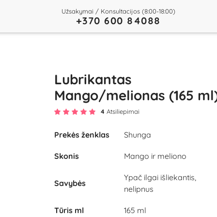
Užsakymai / Konsultacijos (8:00-18:00)
+370 600 84088
Lubrikantas
Mango/melionas (165 ml
4
Atsiliepimai
Prekės ženklas
Shunga
Skonis
Mango ir meliono
Ypač ilgai išliekantis,
Savybės
nelipnus
Tūris ml
165 ml