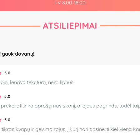
I-V 8:00-18:00
ATSILIEPIMAI
i
gauk dovanų
!
5.0
pia, lengva tekstura, nera lipnus
5.0
 prekė, atitinka aprašymas skonį, aliejaus pagrindu, todėl taip
5.0
tikras kvapų ir geismo rojus, į kurį nori pasinerti kiekviena kart