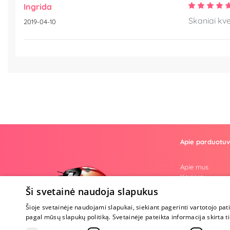
Ingrida
Skaniai kve
2019-04-10
Apie parduotu
Apie mus
Karjera
Atsiliepimai
Ši svetainė naudoja slapukus
Klausimai
Nuogos mintys
Šioje svetainėje naudojami slapukai, siekiant pagerinti vartotojo pat
Prekiniai ženkla
pagal mūsų slapukų politiką. Svetainėje pateikta informacija skirt
Parama Ukrain