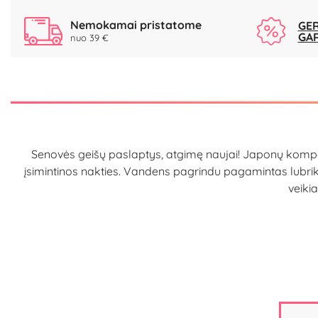
Nemokamai pristatome
GER
GA
nuo 39 €
Senovės geišų paslaptys, atgimę naujai! Japonų kompani
įsimintinos nakties. Vandens pagrindu pagamintas lubrika
veikia