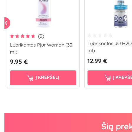
(5)
Lubrikantas JO H2O 
Lubrikantas Pjur Woman (30
ml)
ml)
12.99 €
9.95 €
Į KREPŠELĮ
Į KREPŠE
Šią pre