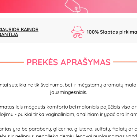
IAUSIOS KAINOS
100% Slaptas pirkim
RANTIJA
PREKĖS APRAŠYMAS
kantai suteikia ne tik švelnumo, bet ir mėgstamų aromatų mal
jausmingesniais.
aromatas leis mėgautis komfortu bei maloniais pojūčiais viso
jimu - puikiai tinka vaginaliniam, analiniam ir ypač oraliniam
as yra be parabenų, glicerino, gliuteno, sulfatų, ftalatų ar da
 Neriebus ir nelipnus, nepalieka dėmių, lengvai nuplaunamas va