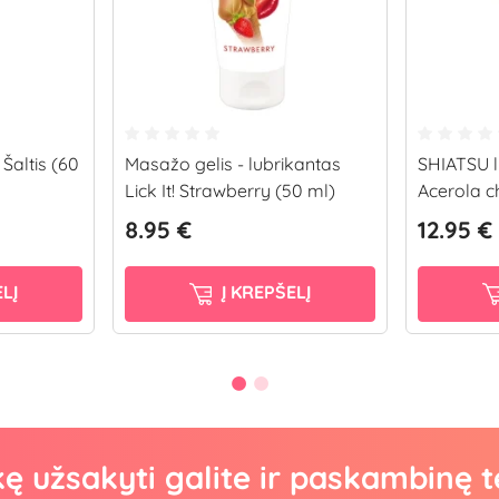
Šaltis (60
Masažo gelis - lubrikantas
SHIATSU l
Lick It! Strawberry (50 ml)
Acerola c
8.95 €
12.95 €
LĮ
Į KREPŠELĮ
kę užsakyti galite ir paskambinę t