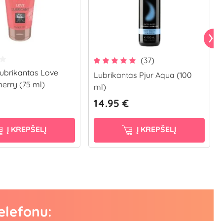
(37)
ubrikantas Love
Lubrikantas Pjur Aqua (100
herry (75 ml)
ml)
14.95 €
Į KREPŠELĮ
Į KREPŠELĮ
elefonu: