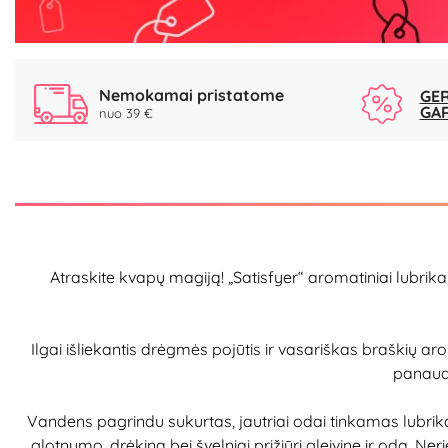
Nemokamai pristatome
GER
GA
nuo 39 €
Atraskite kvapų magiją! „Satisfyer“ aromatiniai lubri
Ilgai išliekantis drėgmės pojūtis ir vasariškas braškių 
panaudo
Vandens pagrindu sukurtas, jautriai odai tinkamas lubrikant
glotnumo, drėkina bei švelniai prižiūri gleivinę ir odą.