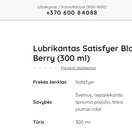
Užsakymai / Konsultacijos (8:00-18:00)
+370 600 84088
Lubrikantas Satisfyer Bl
Berry (300 ml)
Parašyti atsiliepimą
Prekės ženklas
Satisfyer
Švelnus, nepaliekantis
Savybės
lipnumo pojūčio, tinka
jautriai odai
Tūris
300 ml