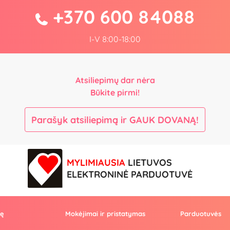
+370 600 84088
I-V 8:00-18:00
Atsiliepimų dar nėra
Būkite pirmi!
Parašyk atsiliepimą ir GAUK DOVANĄ!
MYLIMIAUSIA
LIETUVOS
ELEKTRONINĖ PARDUOTUVĖ
vę
Mokėjimai ir pristatymas
Parduotuvės