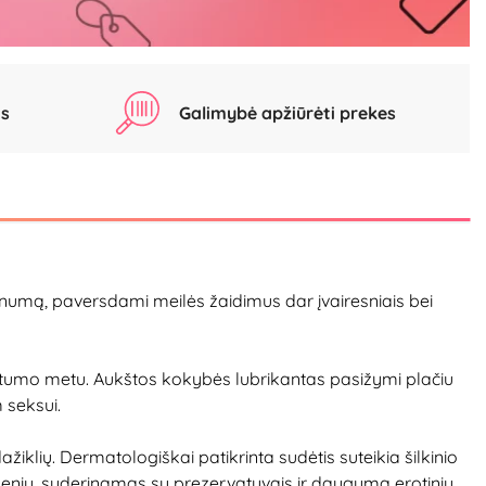
as
Galimybė apžiūrėti prekes
onumą, paversdami meilės žaidimus dar įvairesniais bei
 artumo metu. Aukštos kokybės lubrikantas pasižymi plačiu
 seksui.
žiklių. Dermatologiškai patikrinta sudėtis suteikia šilkinio
ndeniu, suderinamas su prezervatyvais ir dauguma erotinių