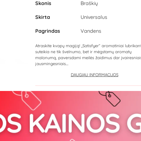
Skonis
Braškių
Skirta
Universalus
Pagrindas
Vandens
Atraskite kvapų magiją! „Satisfyer“ aromatiniai lubrikan
suteikia ne tik švelnumo, bet ir mėgstamų aromatų
malonumą, paversdami meilės žaidimus dar įvairesniai
jausmingesniais....
DAUGIAU INFORMACIJOS