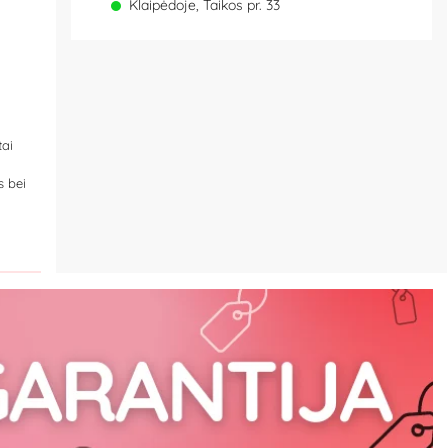
Klaipėdoje, Taikos pr. 33
tai
s bei