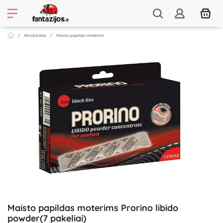
Afrodiziakai
Maisto papildai moterims
Maisto papildas moterims Prorino libido
powder(7 pakeliai)