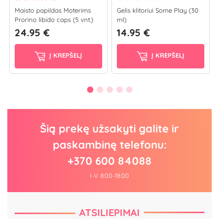
Maisto papildas Moterims
Gelis klitoriui Some Play (30
Prorino libido caps (5 vnt.)
ml)
24.95 €
14.95 €
Į KREPŠELĮ
Į KREPŠELĮ
Šią prekę užsakyti galite ir
paskambinę telefonu:
+370 600 84088
I-V 8:00-18:00
ATSILIEPIMAI