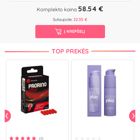
58.54 €
Komplekto kaina
Sutaupote:
22.35 €
Į KREPŠELĮ
TOP PREKĖS
(2)