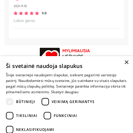
2021-11-10
5.0
Labai geras
MYLIMIAUSIA
LIETUVOS
×
ELEKTRONINĖ
Ši svetainė naudoja slapukus
PARDUOTUVĖ
Šioje svetainėje naudojami slapukai, siekiant pagerinti vartotojo
patirtį. Naudodamiesi mūsų svetaine, jūs sutinkate su visais slapukais
NENUSTOK
pagal mūsų slapukų politiką. Svetainėje pateikta informacija skirta tik
ŽAISTI
pilnamečiams asmenims.
Skaityti daugiau
BŪTINIEJI
VEIKIMĄ GERINANTYS
+370 600 84088
TIKSLINIAI
FUNKCINIAI
info@fantazijos.lt
P. Lukšio g. 2, Vilnius ("Sigma" teritorija)
NEKLASIFIKUOJAMI