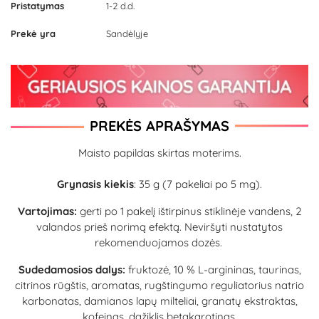
Pristatymas
1-2 d.d.
Prekė yra
Sandėlyje
PREKĖS APRAŠYMAS
Maisto papildas skirtas moterims.
Grynasis kiekis
: 35 g (7 pakeliai po 5 mg).
Vartojimas:
gerti po 1 pakelį ištirpinus stiklinėje vandens, 2
valandos prieš norimą efektą. Neviršyti nustatytos
rekomenduojamos dozės.
Sudedamosios dalys:
fruktozė, 10 % L-argininas, taurinas,
citrinos rūgštis, aromatas, rugštingumo reguliatorius natrio
karbonatas, damianos lapų milteliai, granatų ekstraktas,
kofeinas, dažiklis betakarotinas.