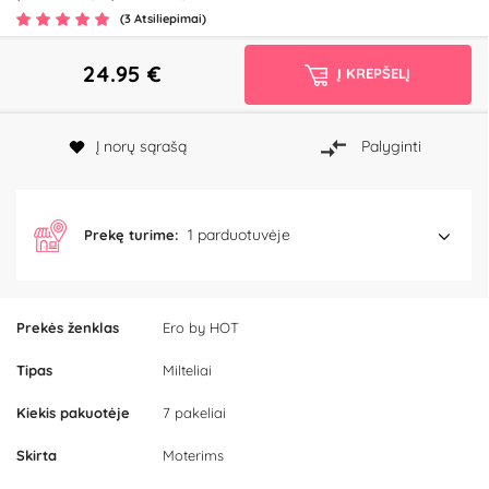
(3 Atsiliepimai)
24.95
€
Į KREPŠELĮ
Į norų sąrašą
Palyginti
1 parduotuvėje
Prekę turime:
Prekės ženklas
Ero by HOT
Tipas
Milteliai
Kiekis pakuotėje
7 pakeliai
Skirta
Moterims