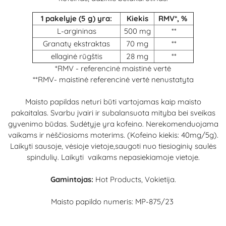
1 pakelyje (5 g) yra:
Kiekis
RMV*, %
L-argininas
500 mg
**
Granatų ekstraktas
70 mg
**
ellaginė rūgštis
28 mg
**
*RMV - referencinė maistinė vertė
**RMV- maistinė referencinė vertė nenustatyta
Maisto papildas neturi būti vartojamas kaip maisto
pakaitalas. Svarbu įvairi ir subalansuota mityba bei sveikas
gyvenimo būdas. Sudėtyje yra kofeino. Nerekomenduojama
vaikams ir nėščiosioms moterims. (Kofeino kiekis: 40mg/5g).
Laikyti sausoje, vėsioje vietoje,saugoti nuo tiesioginių saulės
spindulių. Laikyti vaikams nepasiekiamoje vietoje.
Gamintojas:
Hot Products, Vokietija.
Maisto papildo numeris: MP-875/23