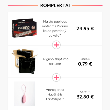
KOMPLEKTAI
Maisto papildas
moterims Prorino
24.95 €
libido powder(7
pakeliai)
0.99 €
Dvigubo slaptumo
0.79 €
pakuotė
Vibruojantis
54.95 €
kiaušinėlis
32.80 €
Fantazijos.lt