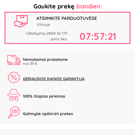
Gaukite prekę
šiandien:
ATSIIMKITE PARDUOTUVĖSE
Vilniuje.
07:57:21
Užsakymą atlikti iki 17h
Jums liko:
Nemokamai pristatome
nuo 39 €
GERIAUSIOS KAINOS GARANTIJA
100% Slaptas pirkimas
Galimybė apžiūrėti prekes