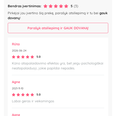
Bendras įvertinimas:
5
(3)
Pirkėjai jau įvertino šią prekę, parašyk atsiliepimą ir tu bei
gauk
dovanų
!
Parašyk atsiliepimą ir GAUK DOVANĄ!
Rūta
2026-06-24
5.0
Kūno atsipalaidavimo efektas yra, bet jeigu psichologiškai
neatsipalaiduoji, jokie papildai nepadės.
Agne
2021-11-10
5.0
Labai geras ir veiksmingas
Agne