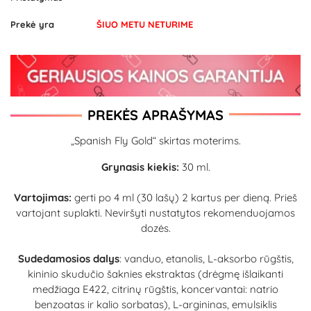
Prekė yra
ŠIUO METU NETURIME
PREKĖS APRAŠYMAS
„Spanish Fly Gold“ skirtas moterims.
Grynasis kiekis:
30 ml.
Vartojimas:
gerti po 4 ml (30 lašų) 2 kartus per dieną. Prieš
vartojant suplakti. Neviršyti nustatytos rekomenduojamos
dozės.
Sudedamosios dalys
: vanduo, etanolis, L-aksorbo rūgštis,
kininio skudučio šaknies ekstraktas (drėgmę išlaikanti
medžiaga E422, citrinų rūgštis, koncervantai: natrio
benzoatas ir kalio sorbatas), L-argininas, emulsiklis