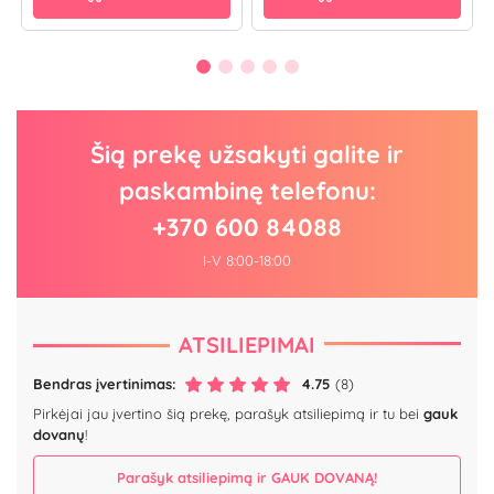
Šią prekę užsakyti galite ir
paskambinę telefonu:
+370 600 84088
I-V 8:00-18:00
ATSILIEPIMAI
Bendras įvertinimas:
4.75
(8)
Pirkėjai jau įvertino šią prekę, parašyk atsiliepimą ir tu bei
gauk
dovanų
!
Parašyk atsiliepimą ir GAUK DOVANĄ!