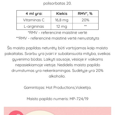
polisorbatas 20.
4 ml yra:
Kiekis
RMV*, %
Vitaminas C
16,8 mg
20%
L-argininas
12 mg
**
*RMV - referencinė maistinė vertė
**RMV - referencinė maistinė vertė nenustatyta
Šis maisto papildas neturėtų būti vartojamas kaip maisto
pakaitalas. Svarbu yra įvairi ir subalansuota mityba, sveikas
gyvenimo būdas. Laikyti sausoje, vėsioje ir vaikams
nepasiekiamoje vietoje. Nedidelis maisto papildo
drumstumas yra nekenksmingas. Sudėtyje yra 20%
alkoholio.
Gamintojas: Hot Productions,Vokietija.
Maisto papildo numeris: MP-724/19