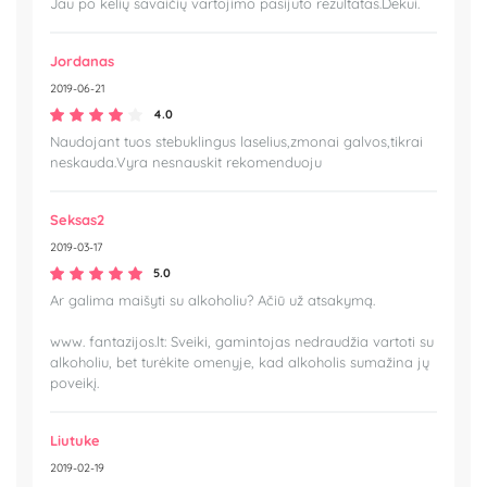
Jau po kelių savaičių vartojimo pasijuto rezultatas.Dekui.
Jordanas
2019-06-21
4.0
Naudojant tuos stebuklingus laselius,zmonai galvos,tikrai
neskauda.Vyra nesnauskit rekomenduoju
Seksas2
2019-03-17
5.0
Ar galima maišyti su alkoholiu? Ačiū už atsakymą.
www. fantazijos.lt: Sveiki, gamintojas nedraudžia vartoti su
alkoholiu, bet turėkite omenyje, kad alkoholis sumažina jų
poveikį.
Liutuke
2019-02-19