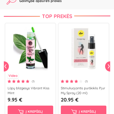
Galimybė apžiūrėti prekes
TOP PREKĖS
Video
(1)
(1)
Lūpų blizgesys Vibrant Kiss
Stimuliuojantis purškiklis Pjur
Mint
My Spray (20 ml)
9.95 €
20.95 €
Į KREPŠELĮ
Į KREPŠELĮ