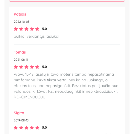
Patsas
2022-10-03
5.0
puikiai veikiantys lasiukai
Tomas
2021-08-11
5.0
Wow.. 15-18 lašelių ir tavo moteris tampa nepasotinama
nimfomane. Pirkti tikrai verta, nes kaina juokinga, o
efektas toks, kad nepasigailėsit. Rezultatas pasijaučia nuo
valandos iki 1,5val. P.s.: nepadauginkit ir nepiktnaudžiaukit.
REKOMENDUOJU
Sigita
2019-08-13
5.0