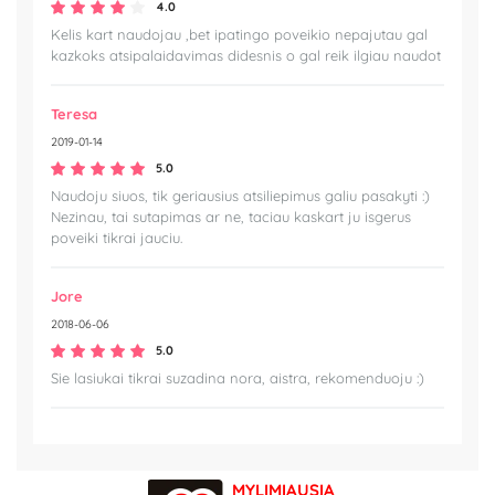
4.0
Kelis kart naudojau ,bet ipatingo poveikio nepajutau gal
kazkoks atsipalaidavimas didesnis o gal reik ilgiau naudot
Teresa
2019-01-14
5.0
Naudoju siuos, tik geriausius atsiliepimus galiu pasakyti :)
Nezinau, tai sutapimas ar ne, taciau kaskart ju isgerus
poveiki tikrai jauciu.
Jore
2018-06-06
5.0
Sie lasiukai tikrai suzadina nora, aistra, rekomenduoju :)
MYLIMIAUSIA