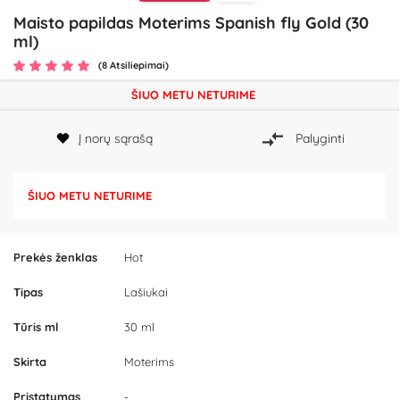
Maisto papildas Moterims Spanish fly Gold (30
ml)
(8 Atsiliepimai)
ŠIUO METU NETURIME
Į norų sąrašą
Palyginti
ŠIUO METU NETURIME
Prekės ženklas
Hot
Tipas
Lašiukai
Tūris ml
30 ml
Skirta
Moterims
Pristatymas
-