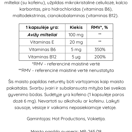
milteliai (su kofeinu), užpildas mikrokristalinė celiuliozė, kalcio
karbontas, piro hidrochloridas (vitaminas B6),
maltodekstrinas, cianokobalaminas (vitaminas B12).
1 kapsulėje yra:
Kiekis
RMV*, %
Avižų milteliai
100 mg
**
Vitaminas E
20 mg
**
Vitaminas B6
5 mg
350%
Vitaminas B12
5 µg
200%
*RMV - referencinė maistinė vertė
**RMV - referencinė maistinė vertė nenustatyta
Šis maisto papildas neturėtų būti vartojamas kaip maisto
pakaitalas. Svarbu įvairi ir subalansuota mityba bei sveikas
gyvenimo būdas. Sudėtyje yra kofeino (1 kapsulėje paros
dozė 6 mg). Nevartoti su alkoholiu ar kofeinu. Laikyti
sausoje, vėsioje ir vaikams nepasiekiamoje vietoje.
Gamintojas: Hot Productions, Vokietija.
Maisto papildo numeris: MP-265/18