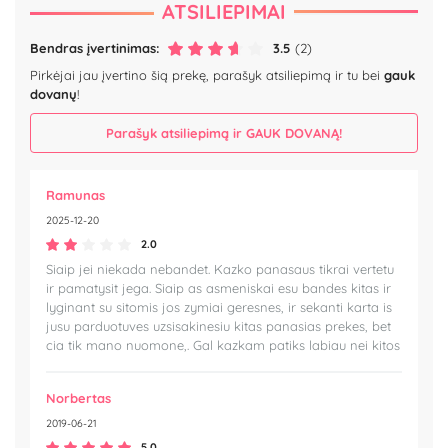
ATSILIEPIMAI
Bendras įvertinimas:
3.5
(2)
Pirkėjai jau įvertino šią prekę, parašyk atsiliepimą ir tu bei
gauk
dovanų
!
Parašyk atsiliepimą ir GAUK DOVANĄ!
Ramunas
2025-12-20
2.0
Siaip jei niekada nebandet. Kazko panasaus tikrai vertetu
ir pamatysit jega. Siaip as asmeniskai esu bandes kitas ir
lyginant su sitomis jos zymiai geresnes, ir sekanti karta is
jusu parduotuves uzsisakinesiu kitas panasias prekes, bet
cia tik mano nuomone,. Gal kazkam patiks labiau nei kitos
Norbertas
2019-06-21
5.0