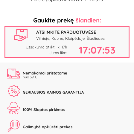
Gaukite prekę
šiandien:
ATSIIMKITE PARDUOTUVĖSE
Vilniuje, Kaune, Klaipėdoje, Šiauliuose.
17:07:52
Užsakymą atlikti iki 17h
Jums liko:
Nemokamai pristatome
nuo 39 €
GERIAUSIOS KAINOS GARANTIJA
100% Slaptas pirkimas
Galimybė apžiūrėti prekes