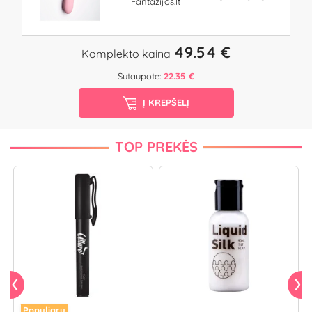
Fantazijos.lt
49.54 €
Komplekto kaina
Sutaupote:
22.35 €
Į KREPŠELĮ
TOP PREKĖS
Populiaru