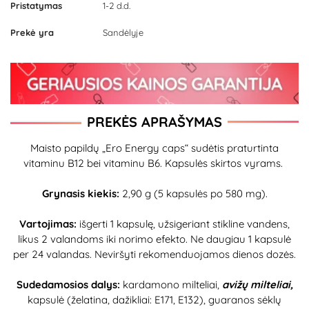
Pristatymas
1-2 d.d.
Prekė yra
Sandėlyje
PREKĖS APRAŠYMAS
Maisto papildų „Ero Energy caps“ sudėtis praturtinta
vitaminu B12 bei vitaminu B6. Kapsulės skirtos vyrams.
Grynasis kiekis:
2,90 g (5 kapsulės po 580 mg).
Vartojimas:
išgerti 1 kapsulę, užsigeriant stikline vandens,
likus 2 valandoms iki norimo efekto. Ne daugiau 1 kapsulė
per 24 valandas. Neviršyti rekomenduojamos dienos dozės.
Sudedamosios dalys:
kardamono milteliai,
avižų milteliai,
kapsulė (želatina, dažikliai: E171, E132), guaranos sėklų