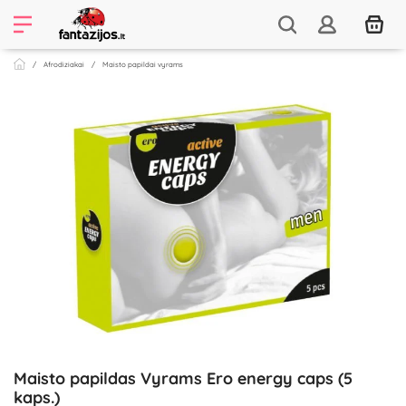
Afrodiziakai
Maisto papildai vyrams
Maisto papildas Vyrams Ero energy caps (5
kaps.)