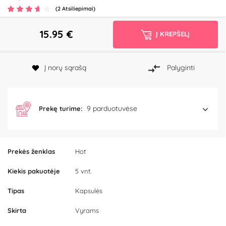
(2 Atsiliepimai)
15.95
€
Į KREPŠELĮ
Į norų sąrašą
Palyginti
9 parduotuvėse
Prekę turime:
Prekės ženklas
Hot
Kiekis pakuotėje
5 vnt.
Tipas
Kapsulės
Skirta
Vyrams