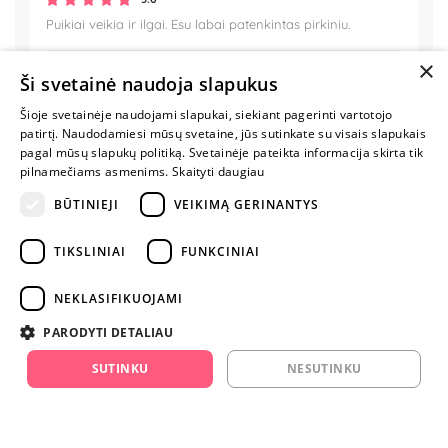
Puikiai veikia ir ilgai. Esu labai patenkintas pirkiniu.
×
Ši svetainė naudoja slapukus
Šioje svetainėje naudojami slapukai, siekiant pagerinti vartotojo
MYLIMIAUSIA
patirtį. Naudodamiesi mūsų svetaine, jūs sutinkate su visais slapukais
LIETUVOS
pagal mūsų slapukų politiką. Svetainėje pateikta informacija skirta tik
ELEKTRONINĖ
pilnamečiams asmenims.
Skaityti daugiau
PARDUOTUVĖ
BŪTINIEJI
VEIKIMĄ GERINANTYS
NENUSTOK
TIKSLINIAI
FUNKCINIAI
ŽAISTI
NEKLASIFIKUOJAMI
+370 600 84088
PARODYTI DETALIAU
info@fantazijos.lt
SUTINKU
NESUTINKU
P. Lukšio g. 2, Vilnius ("Sigma" teritorija)
facebook.com/Fantazijos.lt