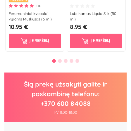
(13)
Feromoniniai kvepalai
Lubrikantas Liquid Silk (50
vyrams Muskusas (6 ml)
ml)
10.95 €
8.95 €
Į KREPŠELĮ
Į KREPŠELĮ
Šią prekę užsakyti galite ir
paskambinę telefonu:
+370 600 84088
I-V 8:00-18:00