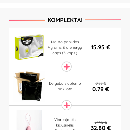
KOMPLEKTAI
Maisto papildas
15.95 €
Vyrams Ero energy
caps (5 kaps.)
0.99 €
Dvigubo slaptumo
0.79 €
pakuotė
Vibruojantis
54.95 €
kiaušinėlis
32.80 €