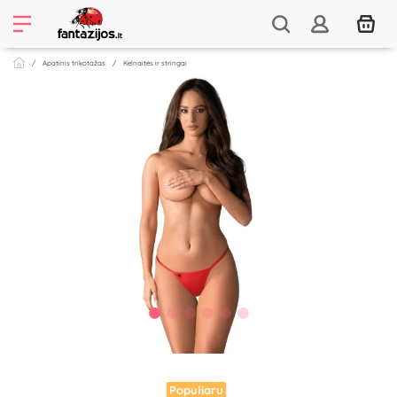
Apatinis trikotažas
Kelnaitės ir stringai
Populiaru