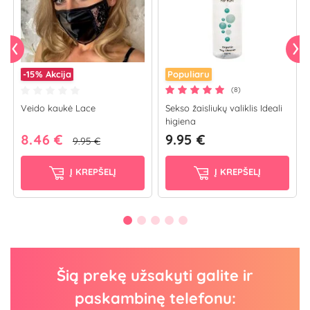
-15%
Akcija
Populiaru
(8)
Veido kaukė Lace
Sekso žaisliukų valiklis Ideali
higiena
8.46 €
9.95 €
9.95 €
Į KREPŠELĮ
Į KREPŠELĮ
Šią prekę užsakyti galite ir
paskambinę telefonu: