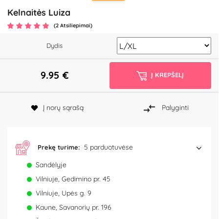
Kelnaitės Luiza
(2 Atsiliepimai)
Dydis
9.95
€
Į KREPŠELĮ
Į norų sąrašą
Palyginti
5 parduotuvėse
Prekę turime:
Sandėlyje
Vilniuje, Gedimino pr. 45
Vilniuje, Upės g. 9
Kaune, Savanorių pr. 196