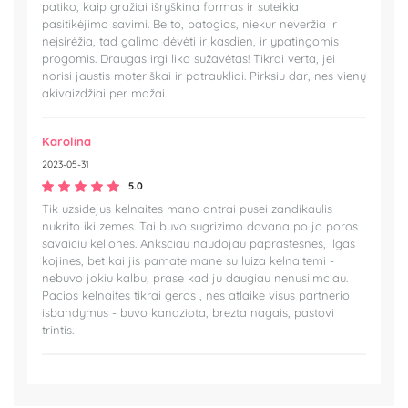
patiko, kaip gražiai išryškina formas ir suteikia
pasitikėjimo savimi. Be to, patogios, niekur neveržia ir
neįsirėžia, tad galima dėvėti ir kasdien, ir ypatingomis
progomis. Draugas irgi liko sužavėtas! Tikrai verta, jei
norisi jaustis moteriškai ir patraukliai. Pirksiu dar, nes vienų
akivaizdžiai per mažai.
Karolina
2023-05-31
5.0
Tik uzsidejus kelnaites mano antrai pusei zandikaulis
nukrito iki zemes. Tai buvo sugrizimo dovana po jo poros
savaiciu keliones. Anksciau naudojau paprastesnes, ilgas
kojines, bet kai jis pamate mane su luiza kelnaitemi -
nebuvo jokiu kalbu, prase kad ju daugiau nenusiimciau.
Pacios kelnaites tikrai geros , nes atlaike visus partnerio
isbandymus - buvo kandziota, brezta nagais, pastovi
trintis.