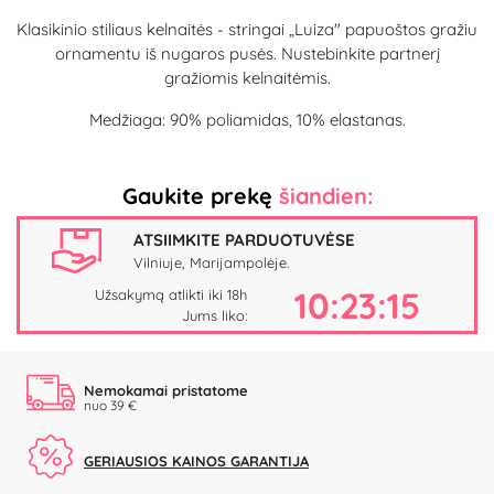
Klasikinio stiliaus kelnaitės - stringai „Luiza" papuoštos gražiu
ornamentu iš nugaros pusės. Nustebinkite partnerį
gražiomis kelnaitėmis.
Medžiaga: 90% poliamidas, 10% elastanas.
Gaukite prekę
šiandien:
ATSIIMKITE PARDUOTUVĖSE
Vilniuje, Marijampolėje.
10:23:15
Užsakymą atlikti iki 18h
Jums liko:
Nemokamai pristatome
nuo 39 €
GERIAUSIOS KAINOS GARANTIJA