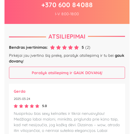
+370 600 84088
I-V 8:00-18:00
ATSILIEPIMAI
Bendras įvertinimas:
5
(2)
Pirkėjai jau įvertino šią prekę, parašyk atsiliepimą ir tu bei
gauk
dovanų
!
Parašyk atsiliepimą ir GAUK DOVANĄ!
Gerda
2025-03-24
5.0
Nusipirkau šias sexy kelnaites ir tikrai nenusivyliau!
Medžiaga labai maloni, minkšta, priglunda prie kūno taip,
kad net nesijaučia, jog kažką dėvi. Dizainas – wow, atrodo
itin viliojančiai, o nėriniai suteikia elegancijos. Labai