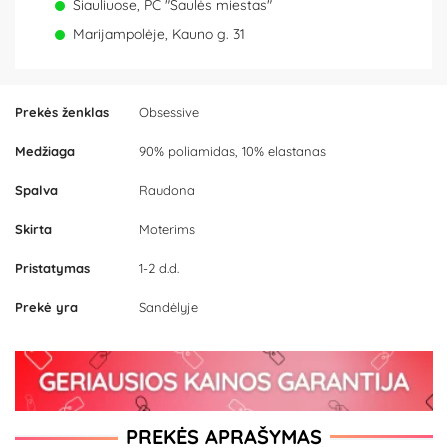
Šiauliuose, PC "Saulės miestas"
Marijampolėje, Kauno g. 31
Prekės ženklas
Obsessive
Medžiaga
90% poliamidas, 10% elastanas
Spalva
Raudona
Skirta
Moterims
Pristatymas
1-2 d.d.
Prekė yra
Sandėlyje
PREKĖS APRAŠYMAS