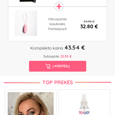
Vibruojantis
54.95 €
kiaušinėlis
32.80 €
Fantazijos.lt
43.54 €
Komplekto kaina
Sutaupote:
22.35 €
Į KREPŠELĮ
TOP PREKĖS