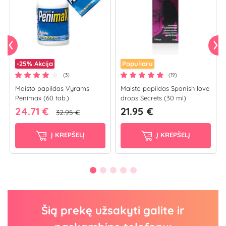
-25%
Akcija
Populiaru
(3)
(19)
Maisto papildas Vyrams
Maisto papildas Spanish love
Penimax (60 tab.)
drops Secrets (30 ml)
24.71 €
21.95 €
32.95 €
Į KREPŠELĮ
Į KREPŠELĮ
Šią prekę užsakyti galite ir