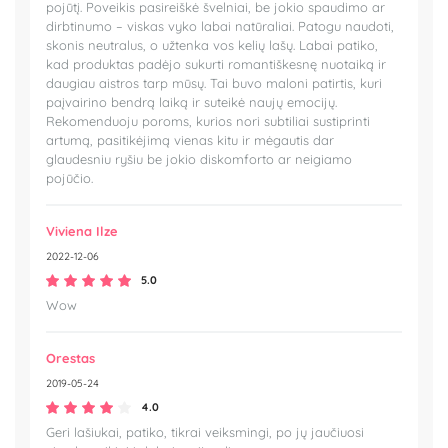
pojūtį. Poveikis pasireiškė švelniai, be jokio spaudimo ar
dirbtinumo – viskas vyko labai natūraliai. Patogu naudoti,
skonis neutralus, o užtenka vos kelių lašų. Labai patiko,
kad produktas padėjo sukurti romantiškesnę nuotaiką ir
daugiau aistros tarp mūsų. Tai buvo maloni patirtis, kuri
paįvairino bendrą laiką ir suteikė naujų emocijų.
Rekomenduoju poroms, kurios nori subtiliai sustiprinti
artumą, pasitikėjimą vienas kitu ir mėgautis dar
glaudesniu ryšiu be jokio diskomforto ar neigiamo
pojūčio.
Viviena Ilze
2022-12-06
5.0
Wow
Orestas
2019-05-24
4.0
Geri lašiukai, patiko, tikrai veiksmingi, po jų jaučiuosi