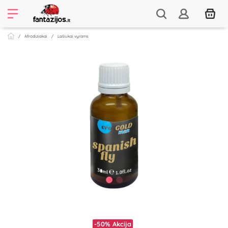
Afrodiziakai
Lašiukai vyrams
-50%
Akcija