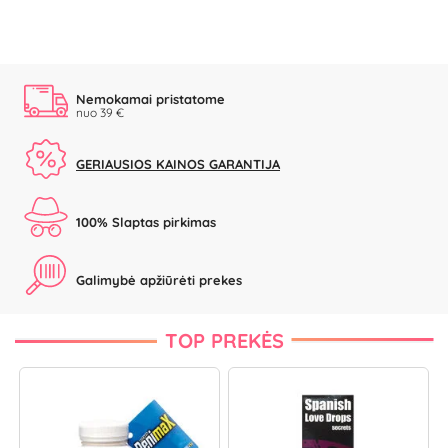
Nemokamai pristatome
nuo 39 €
GERIAUSIOS KAINOS GARANTIJA
100% Slaptas pirkimas
Galimybė apžiūrėti prekes
TOP PREKĖS