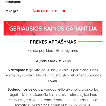
Pristatymas
-
Prekė yra
ŠIUO METU NETURIME
PREKĖS APRAŠYMAS
Maisto papildas skirtas vyrams.
Grynasis kiekis:
30 ml.
Vartojimas:
gerkite po 30 lašų 2 kartus per dieną. Prieš
vartojimą suplakti. Neviršyti nustatytos rekomenduojamos
dozės.
Sudedamosios dalys:
vanduo, etilo alkoholis, L-askorbo
rūgštis, kininio skudučio šaknies ekstraktas (glicerinas,
citrinų rūgštis, koncervantai: natrio benzonatas ir kalio
sorbatas), l-argininas, emulsiklis:
polisorbatas 20.