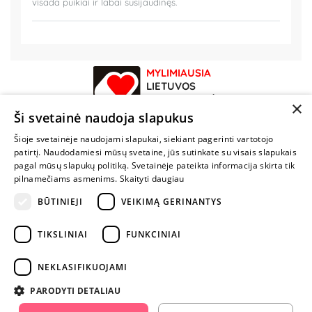
visada puikiai ir labai susijaudinęs.
MYLIMIAUSIA
LIETUVOS
ELEKTRONINĖ
×
PARDUOTUVĖ
Ši svetainė naudoja slapukus
Šioje svetainėje naudojami slapukai, siekiant pagerinti vartotojo
NENUSTOK
patirtį. Naudodamiesi mūsų svetaine, jūs sutinkate su visais slapukais
ŽAISTI
pagal mūsų slapukų politiką. Svetainėje pateikta informacija skirta tik
pilnamečiams asmenims.
Skaityti daugiau
BŪTINIEJI
VEIKIMĄ GERINANTYS
+370 600 84088
info@fantazijos.lt
TIKSLINIAI
FUNKCINIAI
P. Lukšio g. 2, Vilnius ("Sigma" teritorija)
NEKLASIFIKUOJAMI
facebook.com/Fantazijos.lt
PARODYTI DETALIAU
instagram.com/fantazijos.lt