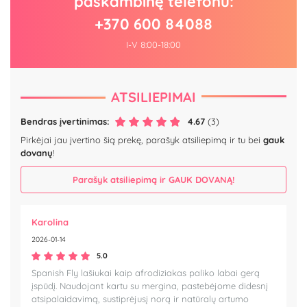
paskambinę telefonu:
+370 600 84088
I-V 8:00-18:00
ATSILIEPIMAI
Bendras įvertinimas:
4.67
(3)
Pirkėjai jau įvertino šią prekę, parašyk atsiliepimą ir tu bei
gauk
dovanų
!
Parašyk atsiliepimą ir GAUK DOVANĄ!
Karolina
2026-01-14
5.0
Spanish Fly lašiukai kaip afrodiziakas paliko labai gerą
įspūdį. Naudojant kartu su mergina, pastebėjome didesnį
atsipalaidavimą, sustiprėjusį norą ir natūralų artumo