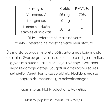
4 ml yra:
Kiekis
RMV*, %
Vitaminas C
56 mg
70%
L-argininas
40 mg
**
Kininio skudučio
50 mg
**
šaknies ekstraktas
*RMV - referencinė maistinė vertė
**RMV - referencinė maistinė vertė nenustatyta
Šis maisto papildas neturėtų būti vartojamas kaip maisto
pakaitalas. Svarbu yra įvairi ir subalansuota mityba, sveikas
gyvenimo būdas. Laikyti sausoje ir vėsioje ir vaikams
nepasiekiamoje vietoje. Saugoti nuo tiesioginių saulės
spindulių. Vengti kontakto su akimis. Nedidelis maisto
papildo drumstumas yra nekenksmingas.
Gamintojas: Hot Productions, Vokietija.
Maisto papildo numeris: MP-260/18