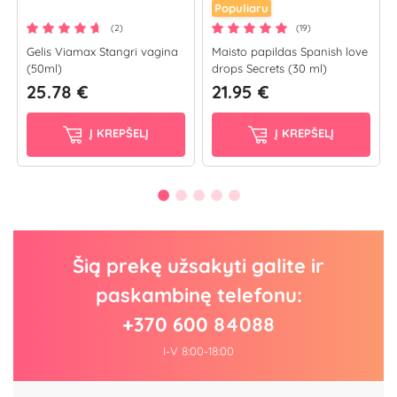
Populiaru
(2)
(19)
Gelis Viamax Stangri vagina
Maisto papildas Spanish love
(50ml)
drops Secrets (30 ml)
25.78 €
21.95 €
Į KREPŠELĮ
Į KREPŠELĮ
Šią prekę užsakyti galite ir
paskambinę telefonu:
+370 600 84088
I-V 8:00-18:00