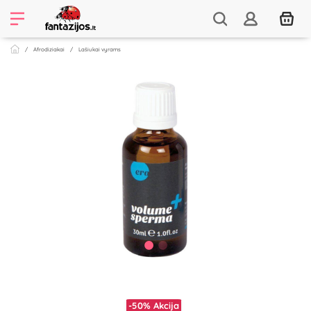
Afrodiziakai
Lašiukai vyrams
-50%
Akcija