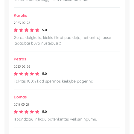
Karolis
2023-09-26
5.0
Geras dalykelis, kiekis tikrai padidejo, net antroji puse
laaaabai buvo nustebusi :)
Petras
2023-02-26
5.0
Faktas 100% kad spermos kiekybe pagerina
Domas
2018-05-21
5.0
Išbandžiau ir likau patenkintas veiksmingumu.