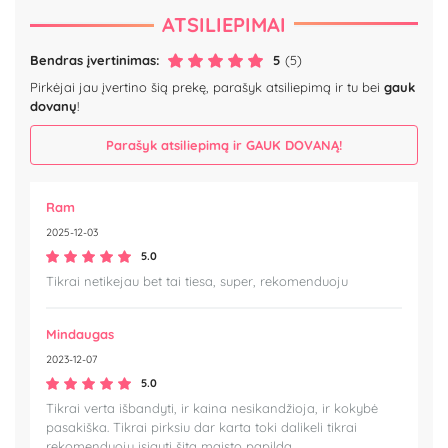
ATSILIEPIMAI
Bendras įvertinimas:
5
(5)
Pirkėjai jau įvertino šią prekę, parašyk atsiliepimą ir tu bei
gauk
dovanų
!
Parašyk atsiliepimą ir GAUK DOVANĄ!
Ram
2025-12-03
5.0
Tikrai netikejau bet tai tiesa, super, rekomenduoju
Mindaugas
2023-12-07
5.0
Tikrai verta išbandyti, ir kaina nesikandžioja, ir kokybė
pasakiška. Tikrai pirksiu dar karta toki dalikeli tikrai
rekomenduoju isigyti šita maisto papilda.