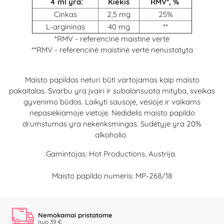
4 ml yra:
Kiekis
RMV*, %
Cinkas
2,5 mg
25%
L-argininas
40 mg
**
*RMV - referencinė maistinė vertė
**RMV - referencinė maistinė vertė nenustatyta
Maisto papildas neturi būti vartojamas kaip maisto
pakaitalas. Svarbu yra įvairi ir subalansuota mityba, sveikas
gyvenimo būdas. Laikyti sausoje, vėsioje ir vaikams
nepasiekiamoje vietoje. Nedidelis maisto papildo
drumstumas yra nekenksmingas. Sudėtyje yra 20%
alkoholio.
Gamintojas: Hot Productions, Austrija.
Maisto papildo numeris: MP-268/18
Nemokamai pristatome
nuo 39 €