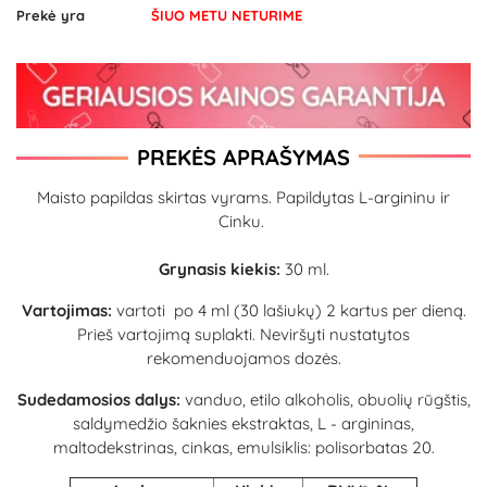
Prekė yra
ŠIUO METU NETURIME
PREKĖS APRAŠYMAS
Maisto papildas skirtas vyrams. Papildytas L-argininu ir
Cinku.
Grynasis kiekis:
30 ml.
Vartojimas:
vartoti
po 4 ml (30 lašiukų) 2 kartus per dieną.
Prieš vartojimą suplakti. Neviršyti nustatytos
rekomenduojamos dozės.
Sudedamosios dalys:
vanduo, etilo alkoholis, obuolių rūgštis,
saldymedžio šaknies ekstraktas, L - argininas,
maltodekstrinas, cinkas, emulsiklis: polisorbatas 20.