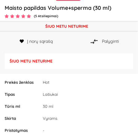
Maisto papildas Volume+sperma (30 ml)
(5 Atsiliepimai)
ŠIUO METU NETURIME
Į norų sąrašą
Palyginti
ŠIUO METU NETURIME
Prekės ženklas
Hot
Tipas
Lašiukai
Tūris ml
30 ml
Skirta
Vyrams
Pristatymas
-