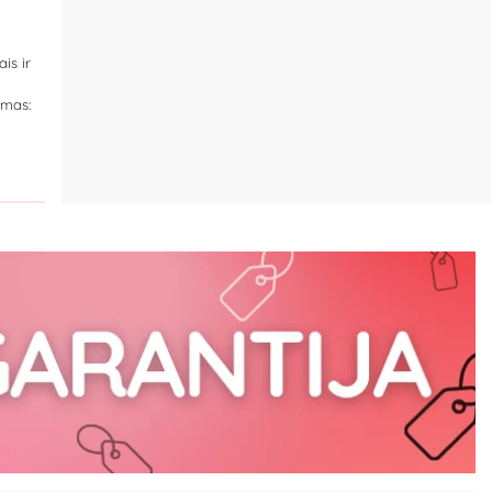
is ir
imas: