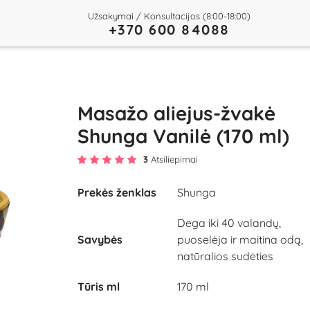
Užsakymai / Konsultacijos (8:00-18:00)
+370 600 84088
Masažo aliejus-žvakė
Shunga Vanilė (170 ml)
3
Atsiliepimai
Prekės ženklas
Shunga
Dega iki 40 valandų,
Savybės
puoselėja ir maitina odą,
natūralios sudėties
Tūris ml
170 ml