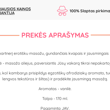
IAUSIOS KAINOS
100% Slaptas pirkim
RANTIJA
PREKĖS APRAŠYMAS
partnerį erotišku masažu, gundančiais kvapais ir jausmingais pr
 - masažo aliejus, paversiantis Jūsų vakarą tikrai nepakart
ų, kol kambarys prisipildys egzotiškų afrodiziakų aromato, tuo
lengvos tekstūros ir šiltas) ir pradėkite jausmingą masažą.
Aromatas - vanilė.
Talpa - 170 ml.
Pagaminta JAV.