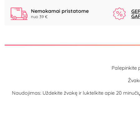
Nemokamai pristatome
GER
GA
nuo 39 €
Palepinkite 
Žvakė
Naudojimas: Uždekite žvakę ir luktelkite apie 20 minuči