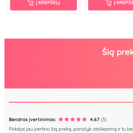
Į KREPŠELĮ
Į KREPŠE
Šią pre
Bendras įvertinimas:
4.67
(3)
Pirkėjai jau įvertino šią prekę, parašyk atsiliepimą ir tu be