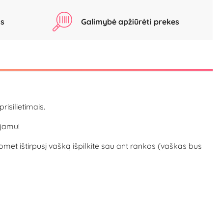
as
Galimybė apžiūrėti prekes
isilietimais.
ojamu!
met ištirpusį vašką išpilkite sau ant rankos (vaškas bus