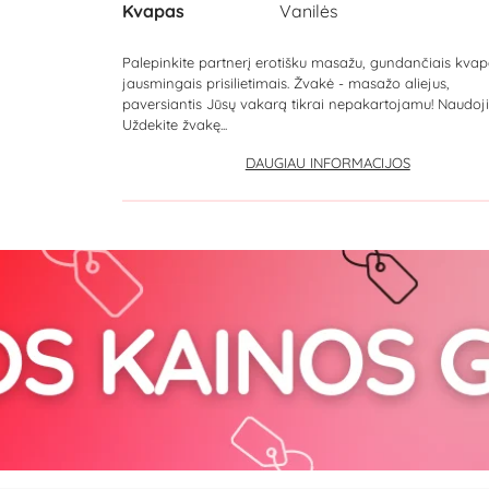
Kvapas
Vanilės
Palepinkite partnerį erotišku masažu, gundančiais kvapa
jausmingais prisilietimais. Žvakė - masažo aliejus,
paversiantis Jūsų vakarą tikrai nepakartojamu! Naudoj
Uždekite žvakę...
DAUGIAU INFORMACIJOS