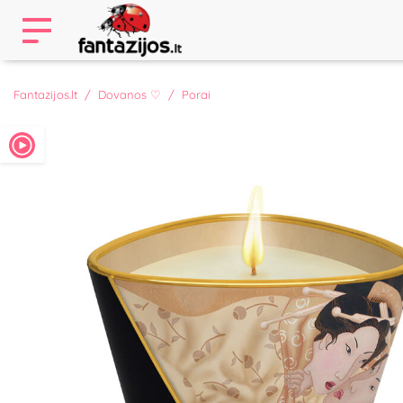
Fantazijos.lt
Dovanos ♡
Porai