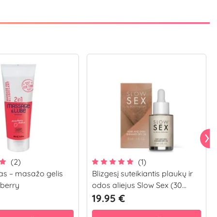
(2)
(1)
as – masažo gelis
Blizgesį suteikiantis plaukų ir
berry
odos aliejus Slow Sex (30...
19.95 €