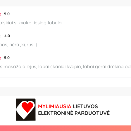
5.0
aiskiai si zvake tiesiog tobula.
4.0
as, nėra įkyrus :)
5.0
 masažo aliejus, labai skaniai kvepia, labai gerai drėkina o
MYLIMIAUSIA
LIETUVOS
ELEKTRONINĖ PARDUOTUVĖ