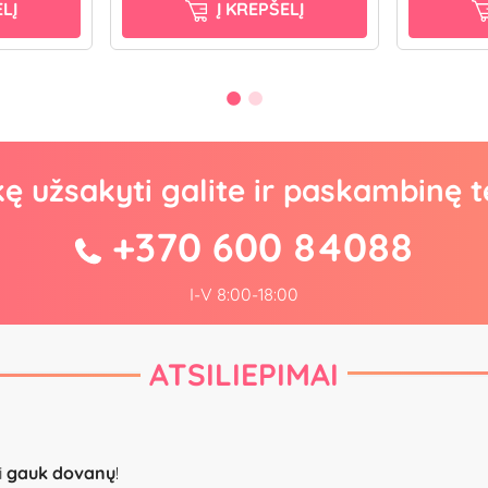
LĮ
Į KREPŠELĮ
kę užsakyti galite ir paskambinę t
+370 600 84088
I-V 8:00-18:00
ATSILIEPIMAI
i
gauk dovanų
!