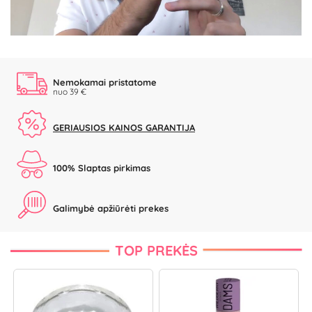
Video
Nemokamai pristatome
nuo 39 €
GERIAUSIOS KAINOS GARANTIJA
100% Slaptas pirkimas
Galimybė apžiūrėti prekes
TOP PREKĖS