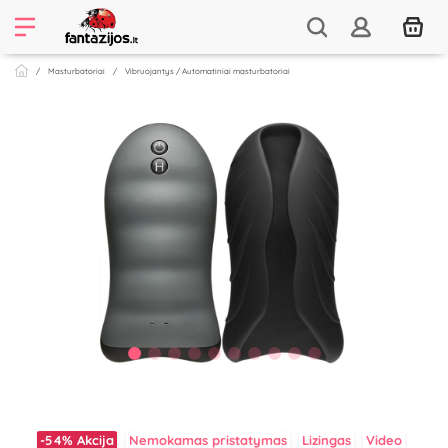
Masturbatoriai
Vibruojantys / Automatiniai masturbatoriai
-54%
Akcija
Nemokamas pristatymas
Lizingas
Video