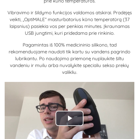
prie kūno temperatūros.
Vibravimo ir šildymo funkcijos valdomos atskirai. Pradėjęs
veikti, „OptiMALE“ masturbatorius kūno temperatūrą (37
laipsnius) pasiekia vos per penkias minutes. Įkraunamas
USB jungtimi, kuri pridedama prie rinkinio.
Pagamintas iš 100% medicininio silikono, tad
rekomenduojame naudoti tik kartu su vandens pagrindo
lubrikantu. Po naudojimo priemonę nuplaukite šiltu
vandeniu ir muilu arba nuvalykite specialiu sekso prekių
valikliu.
Play