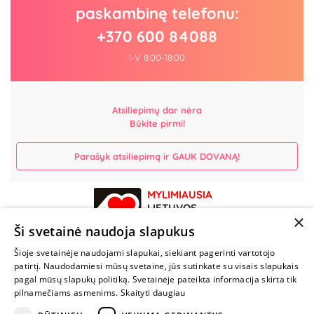
paskambinę telefonu:
+370 600 84088
I-V 8:00-18:00
Atsiliepimų dar nėra
Būkite pirmi!
Parašyk atsiliepimą ir GAUK DOVANĄ!
MYLIMIAUSIA
LIETUVOS
×
ELEKTRONINĖ
Ši svetainė naudoja slapukus
PARDUOTUVĖ
Šioje svetainėje naudojami slapukai, siekiant pagerinti vartotojo
patirtį. Naudodamiesi mūsų svetaine, jūs sutinkate su visais slapukais
NENUSTOK
pagal mūsų slapukų politiką. Svetainėje pateikta informacija skirta tik
ŽAISTI
pilnamečiams asmenims.
Skaityti daugiau