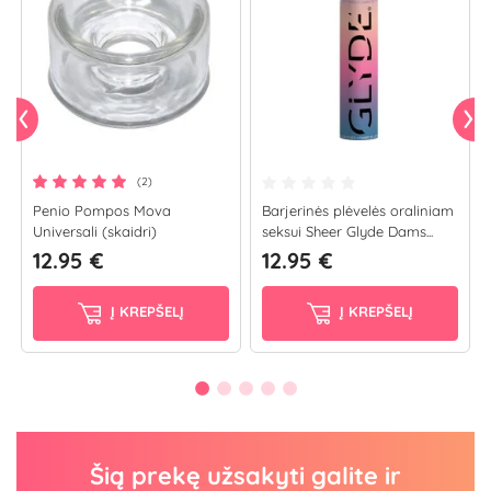
(2)
Penio Pompos Mova
Barjerinės plėvelės oraliniam
Universali (skaidri)
seksui Sheer Glyde Dams...
12.95 €
12.95 €
Į KREPŠELĮ
Į KREPŠELĮ
Šią prekę užsakyti galite ir