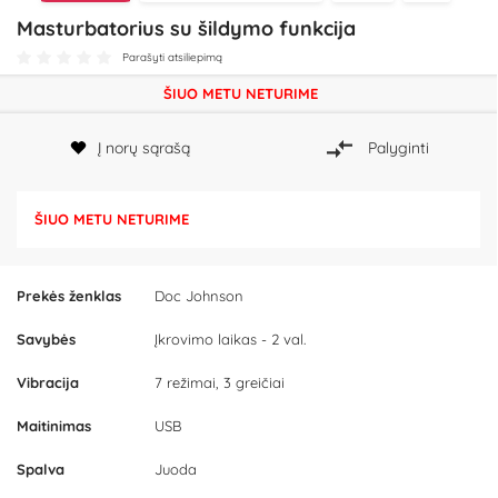
Masturbatorius su šildymo funkcija
Parašyti atsiliepimą
ŠIUO METU NETURIME
Į norų sąrašą
Palyginti
ŠIUO METU NETURIME
Prekės ženklas
Doc Johnson
Savybės
Įkrovimo laikas - 2 val.
Vibracija
7 režimai, 3 greičiai
Maitinimas
USB
Spalva
Juoda