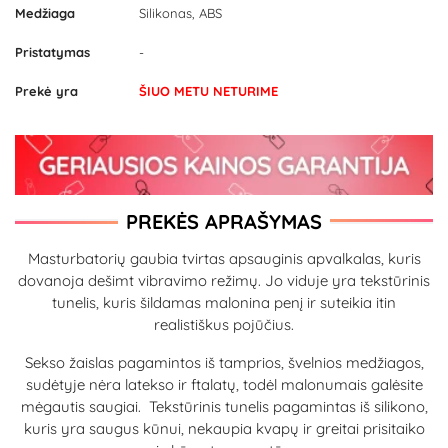
Medžiaga
Silikonas, ABS
Pristatymas
-
Prekė yra
ŠIUO METU NETURIME
PREKĖS APRAŠYMAS
Masturbatorių gaubia tvirtas apsauginis apvalkalas, kuris
dovanoja dešimt vibravimo režimų. Jo viduje yra tekstūrinis
tunelis, kuris šildamas malonina penį ir suteikia itin
realistiškus pojūčius.
Sekso žaislas pagamintos iš tamprios, švelnios medžiagos,
sudėtyje nėra latekso ir ftalatų, todėl malonumais galėsite
mėgautis saugiai. Tekstūrinis tunelis pagamintas iš silikono,
kuris yra saugus kūnui, nekaupia kvapų ir greitai prisitaiko