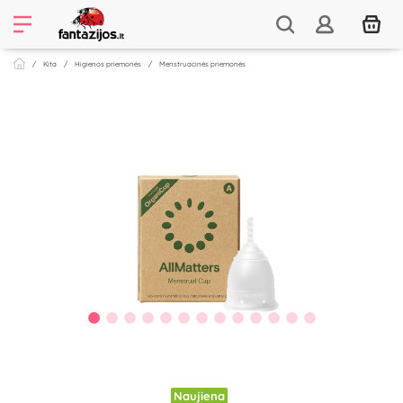
Kita
Higienos priemonės
Menstruacinės priemonės
Naujiena