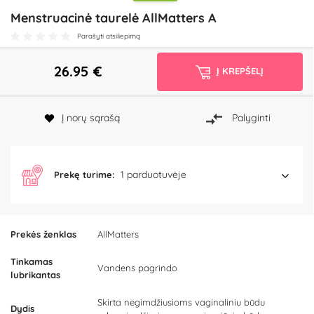
Menstruacinė taurelė AllMatters A
Parašyti atsiliepimą
26.95
€
Į KREPŠELĮ
Į norų sąrašą
Palyginti
1 parduotuvėje
Prekę turime:
Prekės ženklas
AllMatters
Tinkamas
Vandens pagrindo
lubrikantas
Skirta negimdžiusioms vaginaliniu būdu
Dydis