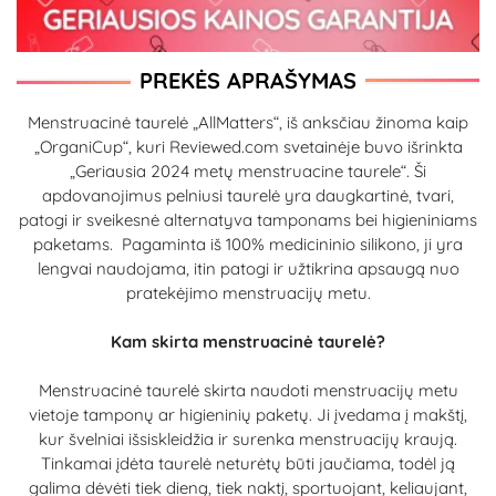
PREKĖS APRAŠYMAS
Menstruacinė taurelė „AllMatters“, iš anksčiau žinoma kaip
„OrganiCup“, kuri Reviewed.com svetainėje buvo išrinkta
„Geriausia 2024 metų menstruacine taurele“. Ši
apdovanojimus pelniusi taurelė yra daugkartinė, tvari,
patogi ir sveikesnė alternatyva tamponams bei higieniniams
paketams. Pagaminta iš 100% medicininio silikono, ji yra
lengvai naudojama, itin patogi ir užtikrina apsaugą nuo
pratekėjimo menstruacijų metu.
Kam skirta menstruacinė taurelė?
Menstruacinė taurelė skirta naudoti menstruacijų metu
vietoje tamponų ar higieninių paketų. Ji įvedama į makštį,
kur švelniai išsiskleidžia ir surenka menstruacijų kraują.
Tinkamai įdėta taurelė neturėtų būti jaučiama, todėl ją
galima dėvėti tiek dieną, tiek naktį, sportuojant, keliaujant,