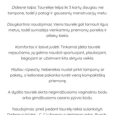
Didesnė talpa.
Taurelėje telpa iki 3 kartų daugiau nei
tampone, todėl ji patogi ir gausesnių menstruacijų metu.
Daugkartinis naudojimas.
Viena taurelė gali tarnauti ilgus
metus, todėl sumažėja vienkartinių priemonių poreikis ir
atliekų kiekis.
Komfortas ir laisvė judėti.
Tinkamai įdėta taurelė
nejaučiama, ją galima naudoti sportuojant, plaukiojant,
bėgiojant ar užsiimant kita aktyvia veikla.
Mažiau rūpesčių.
Nebereikia nuolat pirkti tamponų ar
paketų, o kelionėse pakanka turėti vieną kompaktišką
priemonę.
A dydžio taurelė skirta negimdžiusioms vaginaliniu būdu
arba gimdžiusioms cezario pjūvio būdu.
Naudojimas: prieš įvedant taurelę reikia sulankstyti.
Dažniausi būdai - C / U formos sulenkimas arba „Punch-