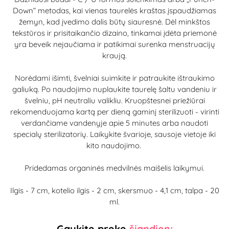
Down“ metodas, kai vienas taurelės kraštas įspaudžiamas
žemyn, kad įvedimo dalis būtų siauresnė. Dėl minkštos
tekstūros ir prisitaikančio dizaino, tinkamai įdėta priemonė
yra beveik nejaučiama ir patikimai surenka menstruacijų
kraują.
Norėdami išimti, švelniai suimkite ir patraukite ištraukimo
galiuką. Po naudojimo nuplaukite taurelę šaltu vandeniu ir
švelniu, pH neutraliu valikliu. Kruopštesnei priežiūrai
rekomenduojama kartą per dieną gaminį sterilizuoti - virinti
verdančiame vandenyje apie 5 minutes arba naudoti
specialų sterilizatorių. Laikykite švarioje, sausoje vietoje iki
kito naudojimo.
Pridedamas organinės medvilnės maišelis laikymui.
Ilgis - 7 cm, kotelio ilgis - 2 cm, skersmuo - 4,1 cm, talpa - 20
ml.
Gaukite prekę
šiandien: