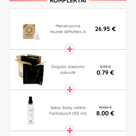
KOMPLEKTAI
Menstruacinė
26.95 €
taurelė AllMatters A
0.99 €
Dvigubo slaptumo
0.79 €
pakuotė
10.00 €
Sekso žaislų valiklis
8.00 €
Fantazijos.lt (150 ml)