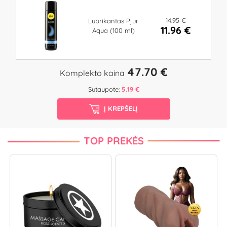
14.95 €
Lubrikantas Pjur
11.96 €
Aqua (100 ml)
47.70 €
Komplekto kaina
Sutaupote:
5.19 €
Į KREPŠELĮ
TOP PREKĖS