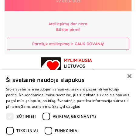
I-V 8:00-18:00
Atsiliepimų dar nėra
Būkite pirmi!
Parašyk atsiliepimą ir GAUK DOVANĄ!
MYLIMIAUSIA
LIETUVOS
ELEKTRONINĖ
×
PARDUOTUVĖ
Ši svetainė naudoja slapukus
Šioje svetainėje naudojami slapukai, siekiant pagerinti vartotojo
NENUSTOK
patirtį. Naudodamiesi mūsų svetaine, jūs sutinkate su visais slapukais
ŽAISTI
pagal mūsų slapukų politiką. Svetainėje pateikta informacija skirta tik
pilnamečiams asmenims.
Skaityti daugiau
BŪTINIEJI
VEIKIMĄ GERINANTYS
+370 600 84088
info@fantazijos.lt
TIKSLINIAI
FUNKCINIAI