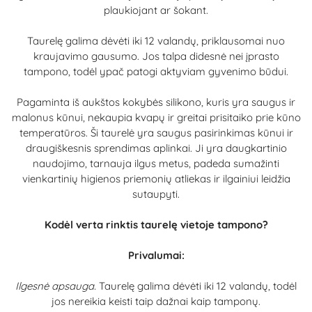
plaukiojant ar šokant.
Taurelę galima dėvėti iki 12 valandų, priklausomai nuo
kraujavimo gausumo. Jos talpa didesnė nei įprasto
tampono, todėl ypač patogi aktyviam gyvenimo būdui.
Pagaminta iš aukštos kokybės silikono, kuris yra saugus ir
malonus kūnui, nekaupia kvapų ir greitai prisitaiko prie kūno
temperatūros. Ši taurelė yra saugus pasirinkimas kūnui ir
draugiškesnis sprendimas aplinkai. Ji yra daugkartinio
naudojimo, tarnauja ilgus metus, padeda sumažinti
vienkartinių higienos priemonių atliekas ir ilgainiui leidžia
sutaupyti.
Kodėl verta rinktis taurelę vietoje tampono?
Privalumai:
Ilgesnė apsauga.
Taurelę galima dėvėti iki 12 valandų, todėl
jos nereikia keisti taip dažnai kaip tamponų.