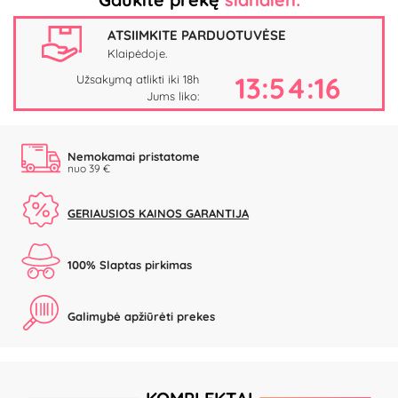
ATSIIMKITE PARDUOTUVĖSE
Klaipėdoje.
13:54:15
Užsakymą atlikti iki 18h
Jums liko:
Nemokamai pristatome
nuo 39 €
GERIAUSIOS KAINOS GARANTIJA
100% Slaptas pirkimas
Galimybė apžiūrėti prekes