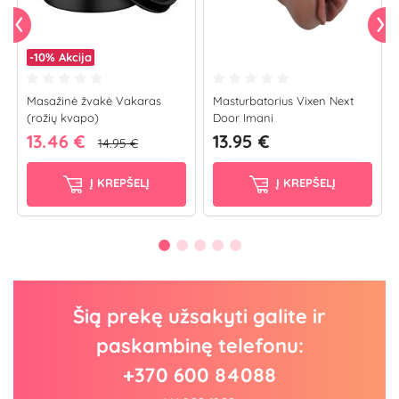
-10%
Akcija
Masažinė žvakė Vakaras
Masturbatorius Vixen Next
(rožių kvapo)
Door Imani
13.46 €
13.95 €
14.95 €
Į KREPŠELĮ
Į KREPŠELĮ
Šią prekę užsakyti galite ir
paskambinę telefonu:
+370 600 84088