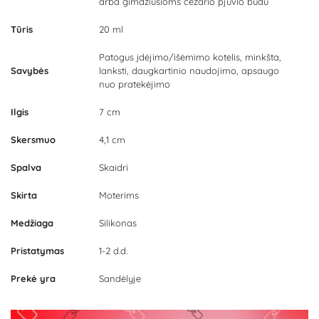
arba gimdžiusioms cezario pjūvio būdu
Tūris
20 ml
Patogus įdėjimo/išėmimo kotelis, minkšta,
Savybės
lanksti, daugkartinio naudojimo, apsaugo
nuo pratekėjimo
Ilgis
7 cm
Skersmuo
4,1 cm
Spalva
Skaidri
Skirta
Moterims
Medžiaga
Silikonas
Pristatymas
1-2 d.d.
Prekė yra
Sandėlyje