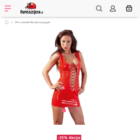
Mini suknelė Raudona pupytė
-25%
Akcija