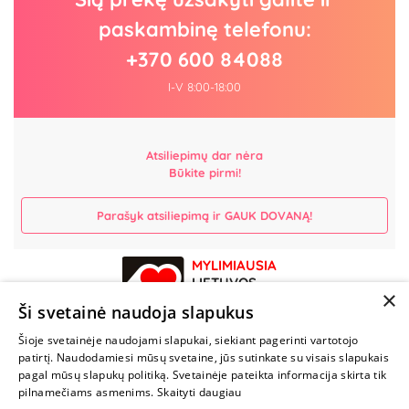
paskambinę telefonu:
+370 600 84088
I-V 8:00-18:00
Atsiliepimų dar nėra
Būkite pirmi!
Parašyk atsiliepimą ir GAUK DOVANĄ!
MYLIMIAUSIA
LIETUVOS
×
ELEKTRONINĖ
Ši svetainė naudoja slapukus
PARDUOTUVĖ
Šioje svetainėje naudojami slapukai, siekiant pagerinti vartotojo
patirtį. Naudodamiesi mūsų svetaine, jūs sutinkate su visais slapukais
NENUSTOK
pagal mūsų slapukų politiką. Svetainėje pateikta informacija skirta tik
ŽAISTI
pilnamečiams asmenims.
Skaityti daugiau