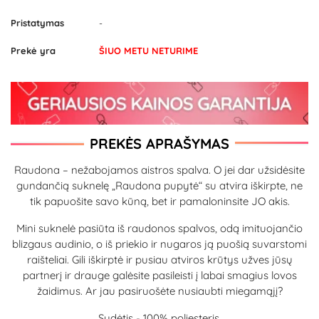
Pristatymas
-
Prekė yra
ŠIUO METU NETURIME
PREKĖS APRAŠYMAS
Raudona – nežabojamos aistros spalva. O jei dar užsidėsite
gundančią suknelę „Raudona pupytė“ su atvira iškirpte, ne
tik papuošite savo kūną, bet ir pamaloninsite JO akis.
Mini suknelė pasiūta iš raudonos spalvos, odą imituojančio
blizgaus audinio, o iš priekio ir nugaros ją puošią suvarstomi
raišteliai. Gili iškirptė ir pusiau atviros krūtys užves jūsų
partnerį ir drauge galėsite pasileisti į labai smagius lovos
žaidimus. Ar jau pasiruošėte nusiaubti miegamąjį?
Sudėtis - 100% poliesteris.