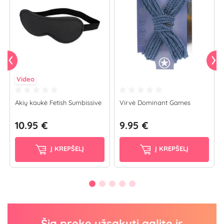
Video
Akių kaukė Fetish Sumbissive
Virvė Dominant Games
10.95 €
9.95 €
Į KREPŠELĮ
Į KREPŠELĮ
Šią prekę užsakyti galite ir