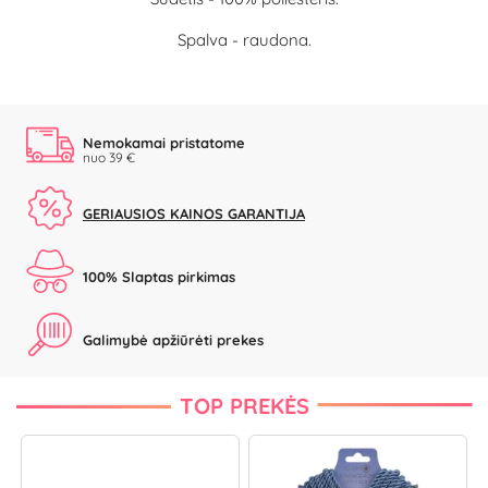
Spalva - raudona.
Nemokamai pristatome
nuo 39 €
GERIAUSIOS KAINOS GARANTIJA
100% Slaptas pirkimas
Galimybė apžiūrėti prekes
TOP PREKĖS