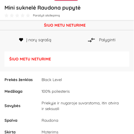
Mini suknelė Raudona pupytė
Parašyti atsiliepimą
ŠIUO METU NETURIME
Į norų sąrašą
Palyginti
ŠIUO METU NETURIME
Prekės ženklas
Black Level
Medžiaga
100% poliesteris
Priekyje ir nugaroje suvarstoma, itin atvira
Savybės
ir seksuali
Spalva
Raudona
Skirta
Moterims