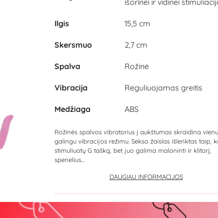
išorinei ir vidinei stimuliacij
Ilgis
15,5 cm
Skersmuo
2,7 cm
Spalva
Rožinė
Vibracija
Reguliuojamas greitis
Medžiaga
ABS
Rožinės spalvos vibratorius į aukštumas skraidina vien
galingu vibracijos režimu. Sekso žaislas išlenktas taip, 
stimuliuotų G tašką, bet juo galima maloninti ir klitorį,
spenelius...
DAUGIAU INFORMACIJOS