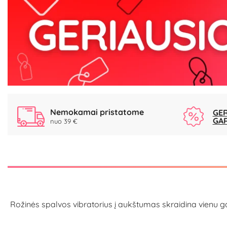
Nemokamai pristatome
GER
GA
nuo 39 €
Rožinės spalvos vibratorius į aukštumas skraidina vienu gali