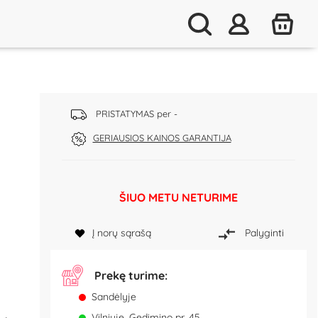
PRISTATYMAS per -
GERIAUSIOS KAINOS GARANTIJA
ŠIUO METU NETURIME
Į norų sąrašą
Palyginti
Prekę turime:
Sandėlyje
Vilniuje, Gedimino pr. 45