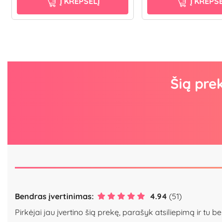
Į KREPŠELĮ
Į KREPŠE
Šią pre
Bendras įvertinimas:
4.94
(51)
Pirkėjai jau įvertino šią prekę, parašyk atsiliepimą ir tu be