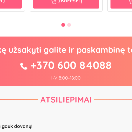
LĮ
Į KREPŠELĮ
kę užsakyti galite ir paskambinę t
+370 600 84088
I-V 8:00-18:00
ATSILIEPIMAI
i
gauk dovanų
!