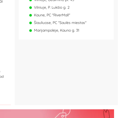
ai
Vilniuje, P. Lukšio g. 2
Kaune, PC "RiverMall"
Šiauliuose, PC "Saulės miestas"
Marijampolėje, Kauno g. 31
u
kad