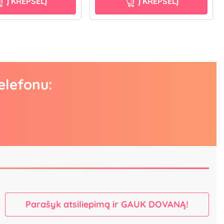
Į KREPŠELĮ
Į KREPŠELĮ
elefonu:
Parašyk atsiliepimą ir GAUK DOVANĄ!