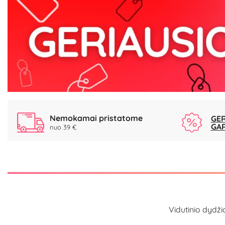
Nemokamai pristatome
GER
GA
nuo 39 €
Vidutinio dydži