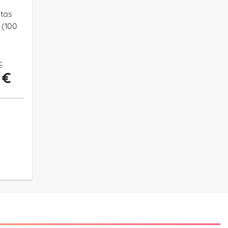
tas
 (100
€
 €