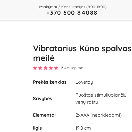
Užsakymai / Konsultacijos (8:00-18:00)
+370 600 84088
Vibratorius Kūno spalvos
meilė
2
Atsiliepimai
Prekės ženklas
Lovetoy
Play
Puoštas stimuliuojančiu
Savybės
venų raštu
Video
Elementai
2xAAA (nepridedami)
Ilgis
19,8 cm