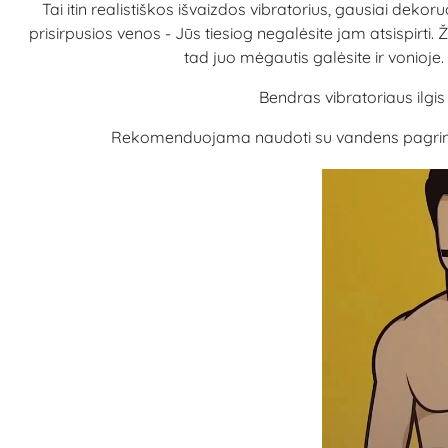
Tai itin realistiškos išvaizdos vibratorius, gausiai deko
prisirpusios venos - Jūs tiesiog negalėsite jam atsispirt
tad juo mėgautis galėsite ir vonio
Bendras vibratoriaus ilgi
Rekomenduojama naudoti su vandens pagrindo lu