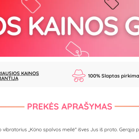
IAUSIOS KAINOS
100% Slaptas pirkim
RANTIJA
PREKĖS APRAŠYMAS
o vibratorius „Kūno spalvos meilė" išves Jus iš proto. Gerąja