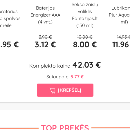
Sekso žaislų
Baterijos
Lubrikan
bratorius
valiklis
Energizer AAA
Pjur Aqua
o spalvos
Fantazijos.lt
(4 vnt.)
ml)
meilė
(150 ml)
3.90 €
10.00 €
14.95 
8.95 €
3.12 €
8.00 €
11.96
42.03 €
Komplekto kaina
Sutaupote:
5.77 €
Į KREPŠELĮ
TOP PREKĖS