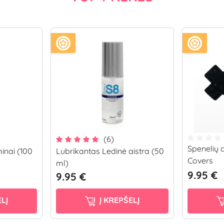
(6)
Spenelių
inai (100
Lubrikantas Ledinė aistra (50
Covers
ml)
9.95 €
9.95 €
LĮ
Į KREPŠELĮ