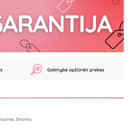
as
Galimybė apžiūrėti prekes
 prasme, žinoma.