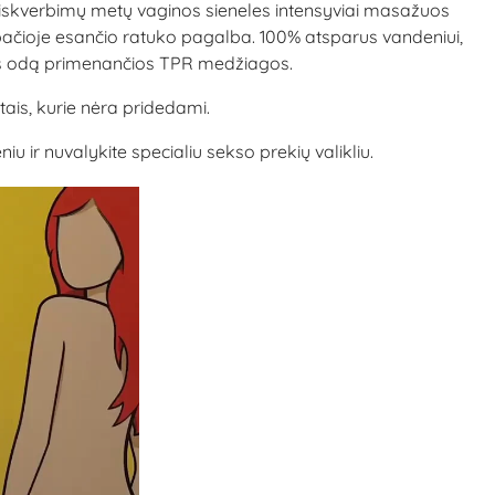
e. Įsiskverbimų metų vaginos sieneles intensyviai masažuos
 apačioje esančio ratuko pagalba. 100% atsparus vandeniui,
aus odą primenančios TPR medžiagos.
ais, kurie nėra pridedami.
ir nuvalykite specialiu sekso prekių valikliu.