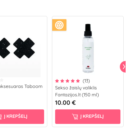
(13)
 aksesuaras Taboom
Sekso žaislų valiklis
Fantazijos.lt (150 ml)
10.00 €
Į KREPŠELĮ
Į KREPŠELĮ