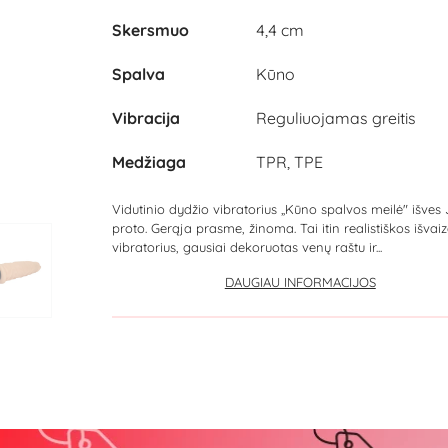
Skersmuo
4,4 cm
Spalva
Kūno
Vibracija
Reguliuojamas greitis
Medžiaga
TPR, TPE
Vidutinio dydžio vibratorius „Kūno spalvos meilė" išves 
proto. Gerąja prasme, žinoma. Tai itin realistiškos išvai
vibratorius, gausiai dekoruotas venų raštu ir...
DAUGIAU INFORMACIJOS