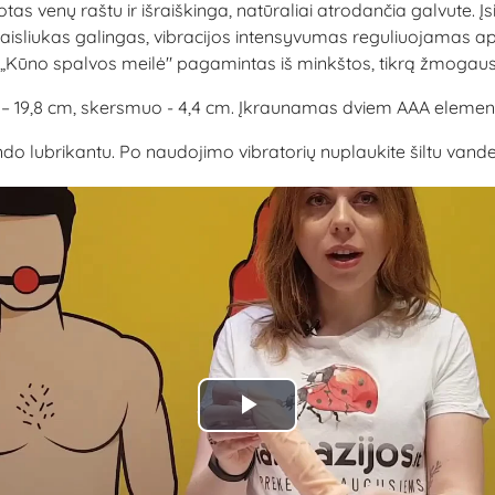
ruotas venų raštu ir išraiškinga, natūraliai atrodančia galvut
i. Žaisliukas galingas, vibracijos intensyvumas reguliuojamas
je. „Kūno spalvos meilė" pagamintas iš minkštos, tikrą žmog
s – 19,8 cm, skersmuo - 4,4 cm. Įkraunamas dviem AAA element
brikantu. Po naudojimo vibratorių nuplaukite šiltu vandeniu 
Play
Video