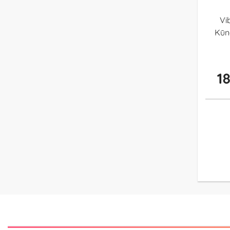
Vi
Kūn
1