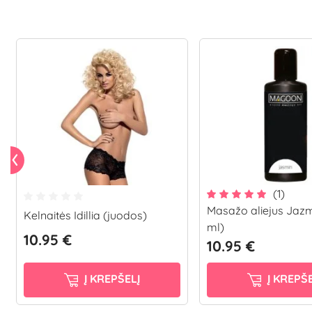
(1)
Masažo aliejus Jazm
Kelnaitės Idillia (juodos)
ml)
10.95 €
10.95 €
Į KREPŠELĮ
Į KREPŠE