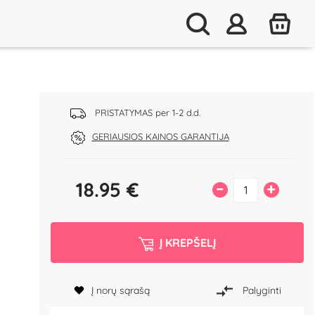
PRISTATYMAS per 1-2 d.d.
GERIAUSIOS KAINOS GARANTIJA
18.95
€
–
+
Į KREPŠELĮ
Į norų sąrašą
Palyginti