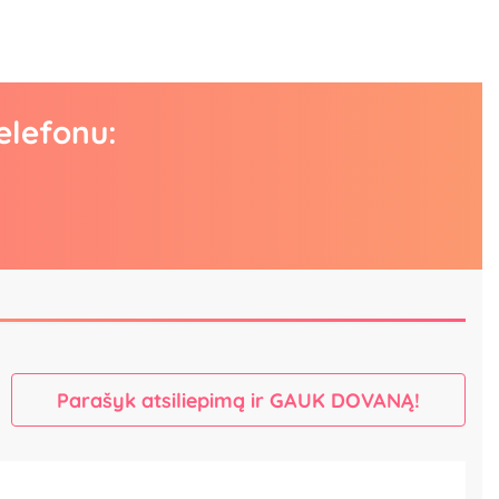
elefonu:
Parašyk atsiliepimą ir GAUK DOVANĄ!