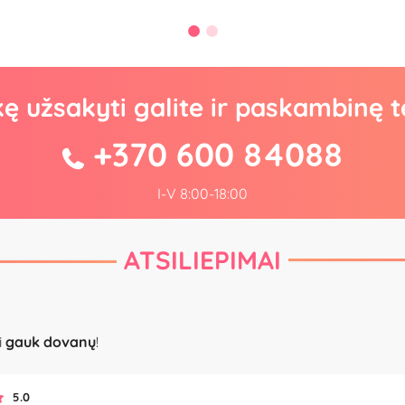
kę užsakyti galite ir paskambinę t
+370 600 84088
I-V 8:00-18:00
ATSILIEPIMAI
i
gauk dovanų
!
5.0