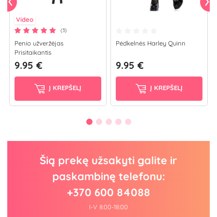
Video
(3)
Penio užveržėjas
Pėdkelnės Harley Quinn
Prisitaikantis
9.95 €
9.95 €
Į KREPŠELĮ
Į KREPŠELĮ
Šią prekę užsakyti galite ir
paskambinę telefonu:
+370 600 84088
I-V 8:00-18:00