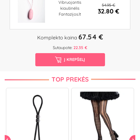
Vibruojantis
54.95 €
kiaušinėlis
32.80 €
Fantazijos.lt
67.54 €
Komplekto kaina
Sutaupote:
22.35 €
Į KREPŠELĮ
TOP PREKĖS