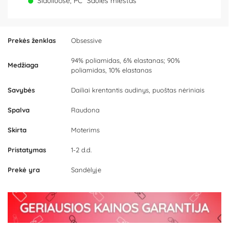
Šiauliuose, PC "Saulės miestas"
Prekės ženklas
Obsessive
94% poliamidas, 6% elastanas; 90%
Medžiaga
poliamidas, 10% elastanas
Savybės
Dailiai krentantis audinys, puoštas nėriniais
Spalva
Raudona
Skirta
Moterims
Pristatymas
1-2 d.d.
Prekė yra
Sandėlyje