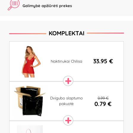
Galimybė apžiūrėti prekes
KOMPLEKTAI
33.95 €
Naktinukai Chilisa
0.99 €
Dvigubo slaptumo
0.79 €
pakuotė