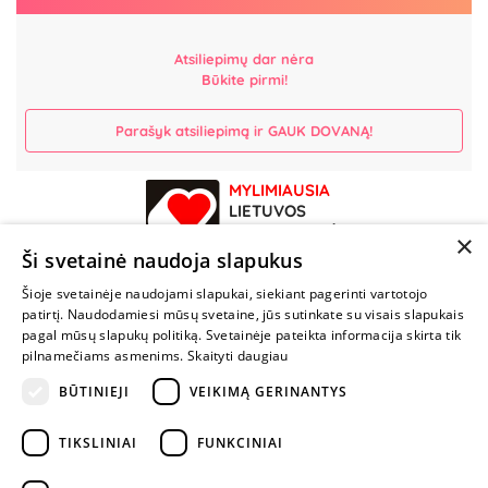
Atsiliepimų dar nėra
Būkite pirmi!
Parašyk atsiliepimą ir GAUK DOVANĄ!
MYLIMIAUSIA
LIETUVOS
ELEKTRONINĖ
×
PARDUOTUVĖ
Ši svetainė naudoja slapukus
Šioje svetainėje naudojami slapukai, siekiant pagerinti vartotojo
NENUSTOK
patirtį. Naudodamiesi mūsų svetaine, jūs sutinkate su visais slapukais
ŽAISTI
pagal mūsų slapukų politiką. Svetainėje pateikta informacija skirta tik
pilnamečiams asmenims.
Skaityti daugiau
BŪTINIEJI
VEIKIMĄ GERINANTYS
+370 600 84088
info@fantazijos.lt
TIKSLINIAI
FUNKCINIAI
P. Lukšio g. 2, Vilnius ("Sigma" teritorija)