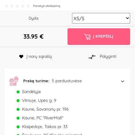
Parašyti atsiliepimą
Dydis
33.95
€
Į KREPŠELĮ
Į norų sąrašą
Palyginti
5 parduotuvėse
Prekę turime:
Sandėlyje
Vilniuje, Upės g. 9
Kaune, Savanorių pr. 196
Kaune, PC "RiverMall"
Klaipėdoje, Taikos pr. 33