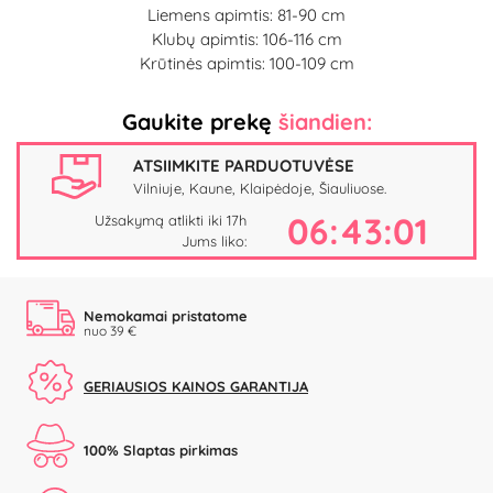
Liemens apimtis: 81-90 cm
Klubų apimtis: 106-116 cm
Krūtinės apimtis: 100-109 cm
Gaukite prekę
šiandien:
ATSIIMKITE PARDUOTUVĖSE
Vilniuje, Kaune, Klaipėdoje, Šiauliuose.
06:43:00
Užsakymą atlikti iki 17h
Jums liko:
Nemokamai pristatome
nuo 39 €
GERIAUSIOS KAINOS GARANTIJA
100% Slaptas pirkimas