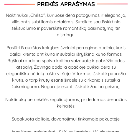
PREKĖS APRAŠYMAS
Naktinukai „Chilisa“, kuriuose dera patogumas ir elegancija,
viliojantis subtiliomis detalėmis. Suteikite sau išskirtinio
seksualumo ir paverskite romantišką pasimatymą itin
aistringu.
Pasiūti iš aukštos kokybės švelniai perregimo audinio, kuris
dailiai krenta ant kūno ir subtiliai išryškina kūno formas.
Ryškiai raudona spalva kaitina vaizduotę ir pabrėžia odos
atspalvį. Žavinga apdaila apačioje puikiai dera su
elegantišku nėrinių raštu viršuje. V formos iškirptė pabrėžia
krūtis, o tarp krūtų esanti širdelė su cirkoniais suteikia
žaismingumo. Nugaroje esanti iškirptė žadina geismą.
Naktinukų petnešėlės reguliuojamos, pridedamos derančios
kelnaitės.
Supakuota dailioje, dovanojimui tinkamoje pakuotėje.
Medžiaga: naktinukai - 94% poliamidas, 6% elastanas,