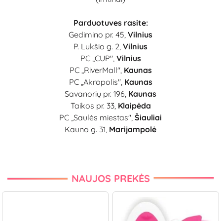
Parduotuves rasite:
Gedimino pr. 45,
Vilnius
P. Lukšio g. 2,
Vilnius
PC „CUP",
Vilnius
PC „RiverMall",
Kaunas
PC „Akropolis",
Kaunas
Savanorių pr. 196,
Kaunas
Taikos pr. 33,
Klaipėda
PC
„Saulės miestas",
Šiauliai
Kauno g. 31,
Marijampolė
NAUJOS PREKĖS