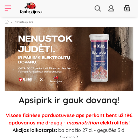
Nenustok judėti
Apsipirk ir gauk dovaną!
Visose fizinėse parduotuvėse apsiperkant bent už 19€
apdovanosime draugų -
maxinutrition
elektrolitais!
Akcijos laikotarpis:
balandžio 27 d. - gegužės 3 d.
(imtinai)