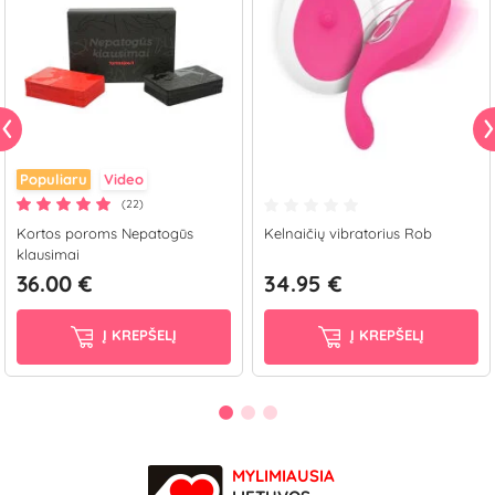
Populiaru
Video
(22)
Kortos poroms Nepatogūs
Kelnaičių vibratorius Rob
klausimai
36.00 €
34.95 €
Į KREPŠELĮ
Į KREPŠELĮ
MYLIMIAUSIA