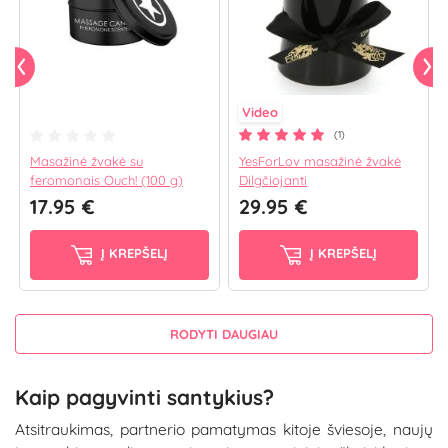
Video
(1)
Masažinė žvakė su
YesForLov masažinė žvakė
feromonais Ouch! (100 g)
Dilgčiojanti
17.95 €
29.95 €
Į KREPŠELĮ
Į KREPŠELĮ
RODYTI DAUGIAU
Kaip pagyvinti santykius?
Atsitraukimas, partnerio pamatymas kitoje šviesoje, naujų