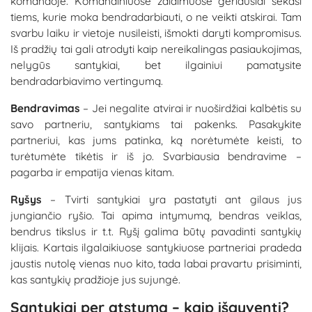
komandoje. Komandiniuose žaidimuose geriausiai sekasi
tiems, kurie moka bendradarbiauti, o ne veikti atskirai. Tam
svarbu laiku ir vietoje nusileisti, išmokti daryti kompromisus.
Iš pradžių tai gali atrodyti kaip nereikalingas pasiaukojimas,
nelygūs santykiai, bet ilgainiui pamatysite
bendradarbiavimo vertingumą.
Bendravimas
– Jei negalite atvirai ir nuoširdžiai kalbėtis su
savo partneriu, santykiams tai pakenks. Pasakykite
partneriui, kas jums patinka, ką norėtumėte keisti, to
turėtumėte tikėtis ir iš jo. Svarbiausia bendravime –
pagarba ir empatija vienas kitam.
Ryšys
– Tvirti santykiai yra pastatyti ant gilaus jus
jungiančio ryšio. Tai apima intymumą, bendras veiklas,
bendrus tikslus ir t.t. Ryšį galima būtų pavadinti santykių
klijais. Kartais ilgalaikiuose santykiuose partneriai pradeda
jaustis nutolę vienas nuo kito, tada labai pravartu prisiminti,
kas santykių pradžioje jus sujungė.
Santykiai per atstumą – kaip išgyventi?