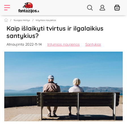
Nuogos mintys
Intymios naujienos
Kaip išlaikyti tvirtus ir ilgalaikius
santykius?
Atnaujinta 2022-11-14
Intymios naujienos
Santykiai