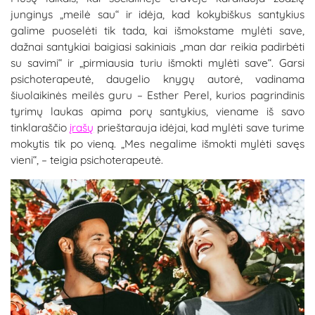
junginys „meilė sau“ ir idėja, kad kokybiškus santykius
galime puoselėti tik tada, kai išmokstame mylėti save,
dažnai santykiai baigiasi sakiniais „man dar reikia padirbėti
su savimi“ ir „pirmiausia turiu išmokti mylėti save“. Garsi
psichoterapeutė, daugelio knygų autorė, vadinama
šiuolaikinės meilės guru – Esther Perel, kurios pagrindinis
tyrimų laukas apima porų santykius, viename iš savo
tinklaraščio
įrašų
prieštarauja idėjai, kad mylėti save turime
mokytis tik po vieną. „Mes negalime išmokti mylėti savęs
vieni“, – teigia psichoterapeutė.