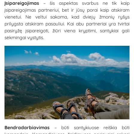
Įsipareigojimas
– šis aspektas svarbus ne tik kaip
įsipareigojimas partneriui, bet ir jūsų porai kaip atskiram
vienetui. Ne veltui sakoma, kad dviejų žmonių ryšys
prilygsta atskiram pasauliui. Kai abu partneriai yra tvirtai
pasiryžę įsipareigoti, žiūri viena kryptimi, santykiai gali
sėkmingai vystytis.
Bendradarbiavimas
– būti santykiuose reiškia būti