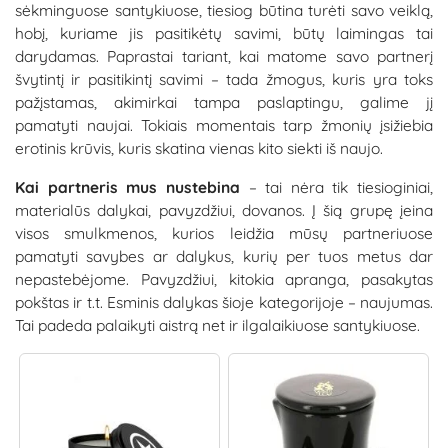
sėkminguose santykiuose, tiesiog būtina turėti savo veiklą,
hobį, kuriame jis pasitikėtų savimi, būtų laimingas tai
darydamas. Paprastai tariant, kai matome savo partnerį
švytintį ir pasitikintį savimi – tada žmogus, kuris yra toks
pažįstamas, akimirkai tampa paslaptingu, galime jį
pamatyti naujai. Tokiais momentais tarp žmonių įsižiebia
erotinis krūvis, kuris skatina vienas kito siekti iš naujo.
Kai partneris mus nustebina
– tai nėra tik tiesioginiai,
materialūs dalykai, pavyzdžiui, dovanos. Į šią grupę įeina
visos smulkmenos, kurios leidžia mūsų partneriuose
pamatyti savybes ar dalykus, kurių per tuos metus dar
nepastebėjome. Pavyzdžiui, kitokia apranga, pasakytas
pokštas ir t.t. Esminis dalykas šioje kategorijoje – naujumas.
Tai padeda palaikyti aistrą net ir ilgalaikiuose santykiuose.