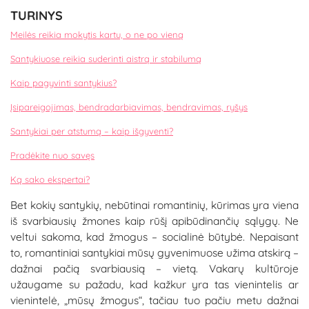
TURINYS
Meilės reikia mokytis kartu, o ne po vieną
Santykiuose reikia suderinti aistrą ir stabilumą
Kaip pagyvinti santykius?
Įsipareigojimas, bendradarbiavimas, bendravimas, ryšys
Santykiai per atstumą – kaip išgyventi?
Pradėkite nuo savęs
Ką sako ekspertai?
Bet kokių santykių, nebūtinai romantinių, kūrimas yra viena
iš svarbiausių žmones kaip rūšį apibūdinančių sąlygų. Ne
veltui sakoma, kad žmogus – socialinė būtybė. Nepaisant
to, romantiniai santykiai mūsų gyvenimuose užima atskirą –
dažnai pačią svarbiausią – vietą. Vakarų kultūroje
užaugame su pažadu, kad kažkur yra tas vienintelis ar
vienintelė, „mūsų žmogus“, tačiau tuo pačiu metu dažnai