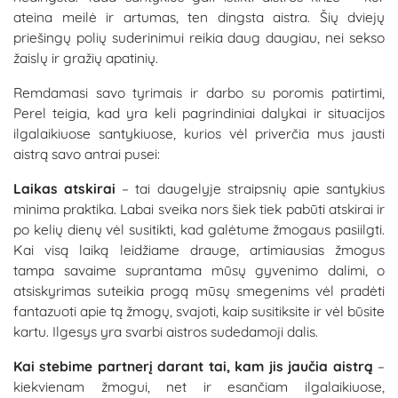
ateina meilė ir artumas, ten dingsta aistra. Šių dviejų
priešingų polių suderinimui reikia daug daugiau, nei sekso
žaislų ir gražių apatinių.
Remdamasi savo tyrimais ir darbo su poromis patirtimi,
Perel teigia, kad yra keli pagrindiniai dalykai ir situacijos
ilgalaikiuose santykiuose, kurios vėl priverčia mus jausti
aistrą savo antrai pusei:
Laikas atskirai
– tai daugelyje straipsnių apie santykius
minima praktika. Labai sveika nors šiek tiek pabūti atskirai ir
po kelių dienų vėl susitikti, kad galėtume žmogaus pasiilgti.
Kai visą laiką leidžiame drauge, artimiausias žmogus
tampa savaime suprantama mūsų gyvenimo dalimi, o
atsiskyrimas suteikia progą mūsų smegenims vėl pradėti
fantazuoti apie tą žmogų, svajoti, kaip susitiksite ir vėl būsite
kartu. Ilgesys yra svarbi aistros sudedamoji dalis.
Kai stebime partnerį darant tai, kam jis jaučia aistrą
–
kiekvienam žmogui, net ir esančiam ilgalaikiuose,