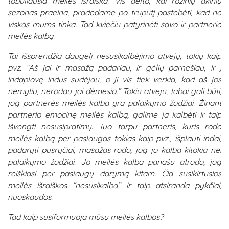
tobuliausia meilės išraiška. Vis dėlto, kai rožinių akinių
sezonas praeina, pradedame po truputį pastebėti, kad ne
viskas mums tinka. Tad kviečiu patyrinėti savo ir partnerio
meilės kalbą.
Tai išsprendžia daugelį nesusikalbėjimo atvejų, tokių kaip
pvz. “Aš jai ir masažą padariau, ir gėlių parnešiau, ir į
indaplovę indus sudėjau, o ji vis tiek verkia, kad aš jos
nemyliu, nerodau jai dėmesio.” Tokiu atveju, labai gali būti,
jog partnerės meilės kalba yra palaikymo žodžiai. Žinant
partnerio emocinę meilės kalbą, galime ja kalbėti ir taip
išvengti nesusipratimų. Tuo tarpu partneris, kuris rodo
meilės kalbą per paslaugas tokias kaip pvz., išplauti indai,
padaryti pusryčiai, masažas rodo, jog jo kalba kitokia nei
palaikymo žodžiai. Jo meilės kalba panašu atrodo, jog
reiškiasi per paslaugų darymą kitam. Čia susikirtusios
meilės išraiškos “nesusikalba” ir taip atsiranda pykčiai,
nuoskaudos.
Tad kaip susiformuoja mūsų meilės kalbos?