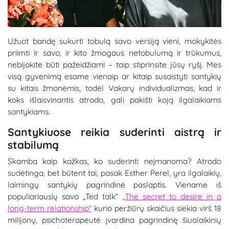
Užuot bandę sukurti tobulą savo versiją vieni, mokykitės
priimti ir savo, ir kito žmogaus netobulumą ir trūkumus,
nebijokite būti pažeidžiami – taip stiprinsite jūsų ryšį. Mes
visą gyvenimą esame vienaip ar kitaip susaistyti santykių
su kitais žmonėmis, todėl Vakarų individualizmas, kad ir
koks išlaisvinantis atrodo, gali pakišti koją ilgalaikiams
santykiams.
Santykiuose reikia suderinti aistrą ir
stabilumą
Skamba kaip kažkas, ko suderinti neįmanoma? Atrodo
sudėtinga, bet būtent tai, pasak Esther Perel, yra ilgalaikių,
laimingų santykių pagrindinė paslaptis. Viename iš
populiariausių savo „Ted talk“
„The secret to desire in a
long-term relationship“
kurio peržiūrų skaičius siekia virš 18
milijonų, psichoterapeutė įvardina pagrindinę šiuolaikinių