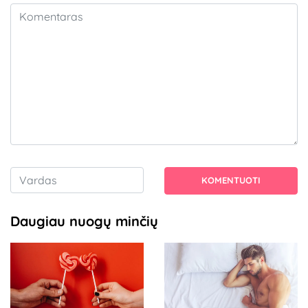
KOMENTUOTI
Daugiau nuogų minčių