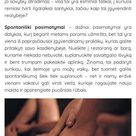
jo savybių atradimas – visa tai yra esminiai taškai, į kuriuos
remiasi tvirti ilgalaikiai santykiai, tačiau kaip tai įgyvendinti
realybėje?
Spontaniški pasimatymai
– dažnai pasimatymai yra
dalykas, kurį bėgant metams poroms užmiršta, bet tai yra
viena iš paprasčiausiai įgyvendinamų praktikų, kurias galite
pritaikyti savo kasdienybėje. Nueikite į restoraną ar barą,
kuriame niekada nebuvote, suplanuokite savaitgalio išvyką
ir bent trumpam pakeiskite aplinką. Žinoma, tai padaryti
sunkiau, kai šeimoje yra mažų vaikų, bet tuomet galite
spontaniškumą šiek tiek suplanuoti – net ir namų erdvė
vienam vakarui gali virsti vieta, kurioje ragaujate naujo
maisto ir apsirengiate puošniais rūbais.