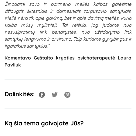
Žinodami savo ir partnerio meilės kalbas galėsime
džiaugtis šiltesniais ir darnesniais tarpusavio santykiais.
Meilė nėra tik apie gavimą, bet ir apie davimą meilės, kuria
kalba mūsų mylimieji. Tai reiškia, jog judame nuo
nesusipratimų link bendrystės, nuo užsidarymo link
santykių lengvumo ir arvirumo. Taip kuriame gyvybingus ir
ilgalaikius santykius.”
Komentavo Geštalto krypties psichoterapeutė
Laura
Pavliuk
Dalinkitės:
Ką šia tema galvojate Jūs?