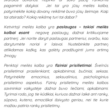
pagaminti dalykai. Jei tai yra jūsų meilės kalba,
patyrinėkite kokią dovanų reikšmė buvo jūsų šeimoje. Kaip
tai atsirado? Kokią reikšmę turi tai dabar?
Ketvirtoji meilės kalba yra
paslaugos – tokiai meilės
kalbai esant
negavę paslaugų, dažnai kritikuojame
partnerį. Jei norite daryti paslaugas partneriui, svarbu, kad
darytumėte noriai ir laisvai. Nustebinkite partnerį
atlikdamas kažką, kas galėtų pradžiuginti jums artimą
žmogų
Penktoji meilės kalba yra
fiziniai prisilietimai
. Švelnūs
prisilietimai prasilenkiant, apkabinimai, bučiniai, seksas.
Patyrinėkite emocinius, seksualinius, psichologinius
prisilietimo aspektus. Fizinių prisilietimų meilės kalbos
savininkai vaikystėje dažnai buvo liečiami, apkabinami.
Tyrimai rodo, jog tie kūdikiai, kuriuos dažnai laikė ant rankų,
sūpavo, kuteno, emociškai išsivysto geriau, nei tie kurie
mažiau patiria rankų prisilietimų.