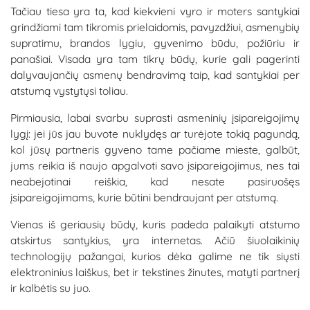
Tačiau tiesa yra ta, kad kiekvieni vyro ir moters santykiai
grindžiami tam tikromis prielaidomis, pavyzdžiui, asmenybių
supratimu, brandos lygiu, gyvenimo būdu, požiūriu ir
panašiai. Visada yra tam tikrų būdų, kurie gali pagerinti
dalyvaujančių asmenų bendravimą taip, kad santykiai per
atstumą vystytųsi toliau.
Pirmiausia, labai svarbu suprasti asmeninių įsipareigojimų
lygį: jei jūs jau buvote nuklydęs ar turėjote tokią pagundą,
kol jūsų partneris gyveno tame pačiame mieste, galbūt,
jums reikia iš naujo apgalvoti savo įsipareigojimus, nes tai
neabejotinai reiškia, kad nesate pasiruošęs
įsipareigojimams, kurie būtini bendraujant per atstumą.
Vienas iš geriausių būdų, kuris padeda palaikyti atstumo
atskirtus santykius, yra internetas. Ačiū šiuolaikinių
technologijų pažangai, kurios dėka galime ne tik siųsti
elektroninius laiškus, bet ir tekstines žinutes, matyti
partner
į
ir kalbėtis su juo.