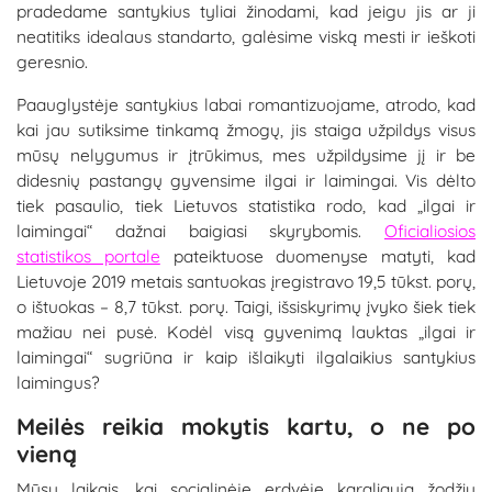
pradedame santykius tyliai žinodami, kad jeigu jis ar ji
neatitiks idealaus standarto, galėsime viską mesti ir ieškoti
geresnio.
Paauglystėje santykius labai romantizuojame, atrodo, kad
kai jau sutiksime tinkamą žmogų, jis staiga užpildys visus
mūsų nelygumus ir įtrūkimus, mes užpildysime jį ir be
didesnių pastangų gyvensime ilgai ir laimingai. Vis dėlto
tiek pasaulio, tiek Lietuvos statistika rodo, kad „ilgai ir
laimingai“ dažnai baigiasi skyrybomis.
Oficialiosios
statistikos portale
pateiktuose duomenyse matyti, kad
Lietuvoje 2019 metais santuokas įregistravo 19,5 tūkst. porų,
o ištuokas – 8,7 tūkst. porų. Taigi, išsiskyrimų įvyko šiek tiek
mažiau nei pusė. Kodėl visą gyvenimą lauktas „ilgai ir
laimingai“ sugriūna ir kaip išlaikyti ilgalaikius santykius
laimingus?
Meilės reikia mokytis kartu, o ne po
vieną
Mūsų laikais, kai socialinėje erdvėje karaliauja žodžių