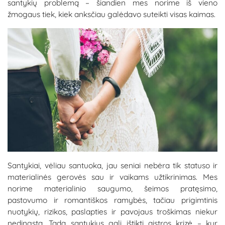
santykių problemą – šiandien mes norime iš vieno
žmogaus tiek, kiek anksčiau galėdavo suteikti visas kaimas.
Santykiai, vėliau santuoka, jau seniai nebėra tik statuso ir
materialinės gerovės sau ir vaikams užtikrinimas. Mes
norime materialinio saugumo, šeimos pratęsimo,
pastovumo ir romantiškos ramybės, tačiau prigimtinis
nuotykių, rizikos, paslapties ir pavojaus troškimas niekur
nedingsta. Tada santykius gali ištikti aistros krizė – kur