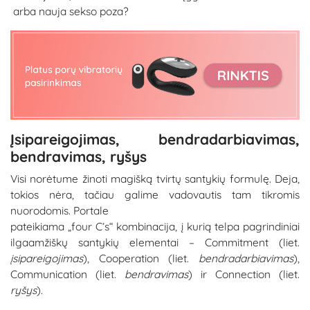
arba nauja sekso poza?
Įsipareigojimas, bendradarbiavimas,
bendravimas, ryšys
Visi norėtume žinoti magišką tvirtų santykių formulę. Deja,
tokios nėra, tačiau galime vadovautis tam tikromis
nuorodomis. Portale
pateikiama „four C’s“ kombinacija, į kurią telpa pagrindiniai
ilgaamžiškų santykių elementai – Commitment (liet.
įsipareigojimas
), Cooperation (liet.
bendradarbiavimas
),
Communication (liet.
bendravimas
) ir Connection (liet.
ryšys
).