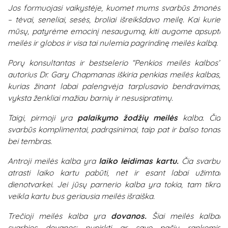
Jos formuojasi vaikystėje, kuomet mums svarbūs žmonės
– tėvai, seneliai, sesės, broliai išreikšdavo meilę. Kai kurie
mūsų, patyrėme emocinį nesaugumą, kiti augome apsupti
meilės ir globos ir visa tai nulemia pagrindinę meilės kalbą.
Porų konsultantas ir bestselerio “Penkios meilės kalbos”
autorius Dr. Gary Chapmanas iškiria penkias meilės kalbas,
kurias žinant labai palengvėja tarplusavio bendravimas,
vyksta ženkliai mažiau barnių ir nesusipratimų.
Taigi, pirmoji yra
palaikymo žodžių meilės
kalba. Čia
svarbūs komplimentai, padrąsinimai, taip pat ir balso tonas
bei tembras.
Antroji meilės kalba yra
laiko leidimas kartu.
Čia svarbu
atrasti laiko kartu pabūti, net ir esant labai užimtai
dienotvarkei. Jei jūsų parnerio kalba yra tokia, tam tikra
veikla kartu bus geriausia meilės išraiška.
Trečioji meilės kalba yra
dovanos.
Šiai meilės kalbai
svarbios dovanos: nupirkti ar savo pačių rankomis