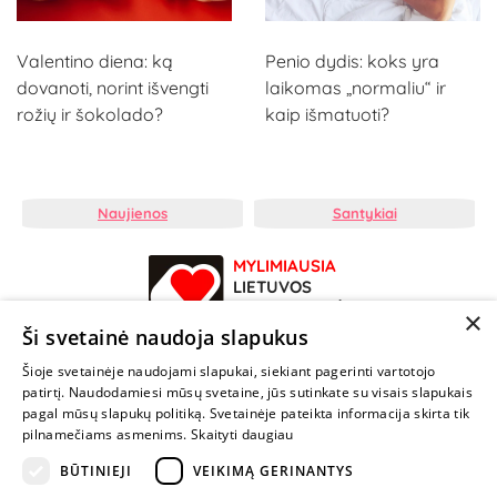
Valentino diena: ką
Penio dydis: koks yra
dovanoti, norint išvengti
laikomas „normaliu“ ir
rožių ir šokolado?
kaip išmatuoti?
Naujienos
Santykiai
MYLIMIAUSIA
LIETUVOS
ELEKTRONINĖ
×
PARDUOTUVĖ
Ši svetainė naudoja slapukus
Šioje svetainėje naudojami slapukai, siekiant pagerinti vartotojo
NENUSTOK
patirtį. Naudodamiesi mūsų svetaine, jūs sutinkate su visais slapukais
ŽAISTI
pagal mūsų slapukų politiką. Svetainėje pateikta informacija skirta tik
pilnamečiams asmenims.
Skaityti daugiau
BŪTINIEJI
VEIKIMĄ GERINANTYS
+370 600 84088