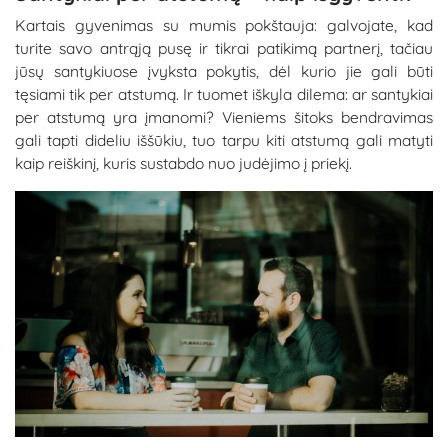
Kartais gyvenimas su mumis pokštauja: galvojate, kad
turite savo antrąją pusę ir tikrai patikimą partnerį, tačiau
jūsų santykiuose įvyksta pokytis, dėl kurio jie gali būti
tęsiami tik per atstumą. Ir tuomet iškyla dilema: ar santykiai
per atstumą yra įmanomi? Vieniems šitoks bendravimas
gali tapti dideliu iššūkiu, tuo tarpu kiti atstumą gali matyti
kaip reiškinį, kuris sustabdo nuo judėjimo į priekį.