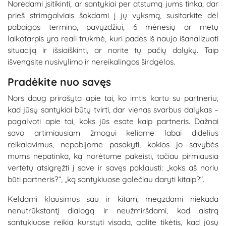
Norėdami įsitikinti, ar santykiai per atstumą jums tinka, dar
prieš strimgalviais šokdami į jų vyksmą, susitarkite dėl
pabaigos termino, pavyzdžiui, 6 mėnesių ar metų
laikotarpis yra reali trukmė, kuri padės iš naujo išanalizuoti
situaciją ir išsiaiškinti, ar norite tų pačių dalykų. Taip
išvengsite nusivylimo ir nereikalingos širdgėlos.
Pradėkite nuo savęs
Nors daug prirašyta apie tai, ko imtis kartu su partneriu,
kad jūsų santykiai būtų tvirti, dar vienas svarbus dalykas –
pagalvoti apie tai, koks jūs esate kaip partneris. Dažnai
savo artimiausiam žmogui keliame labai didelius
reikalavimus, nepabijome pasakyti, kokios jo savybės
mums nepatinka, ką norėtume pakeisti, tačiau pirmiausia
vertėtų atsigręžti į save ir savęs paklausti: „koks aš noriu
būti partneris?“, „ką santykiuose galėčiau daryti kitaip?“.
Keldami klausimus sau ir kitam, megzdami niekada
nenutrūkstantį dialogą ir neužmiršdami, kad aistrą
santykiuose reikia kurstyti visada, galite tikėtis, kad jūsų