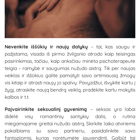
Nevenkite iššūkių ir naujų dalykų
– tai, kas saugu ir
pažįstama, visada iš pirmo žvilgsnio atrodo kaip teisingas
pasirinkimas, tačiau, kaip anksčiau minėta psichoterapeutė
teigia – ramybė ir saugumas nužudo aistrą. Tik per naujas
veiklas ir iššūkius galite pamatyti savo artimiausią žmogų
vis kitaip ir atrasti naujų jo spalvų. Pavyzdžiui, išvykite kartu į
žygį, atraskite naują bendrą veiklą, pradėkite kartu mokytis
kalbos ir t.t.
Paįvairinkite seksualinį gyvenimą
– seksas yra labai
didelė visų romantinių santykių dalis, o rutina
miegamajame greitai nužudo aistrą. Skirkite laiko atviriems
pokalbiams su savo partneriu, pasidalinkite savo
fantazijomis, kurias norėtumėte įgyvendinti. Galbūt tai