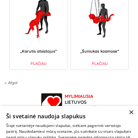
„Karutis atsistojus”
„Šuniukas kosmose“
PLAČIAU
PLAČIAU
< Atgal
MYLIMIAUSIA
LIETUVOS
ELEKTRONINĖ
×
PARDUOTUVĖ
Ši svetainė naudoja slapukus
Šioje svetainėje naudojami slapukai, siekiant pagerinti vartotojo
NENUSTOK
patirtį. Naudodamiesi mūsų svetaine, jūs sutinkate su visais slapukais
ŽAISTI
pagal mūsų slapukų politiką. Svetainėje pateikta informacija skirta tik