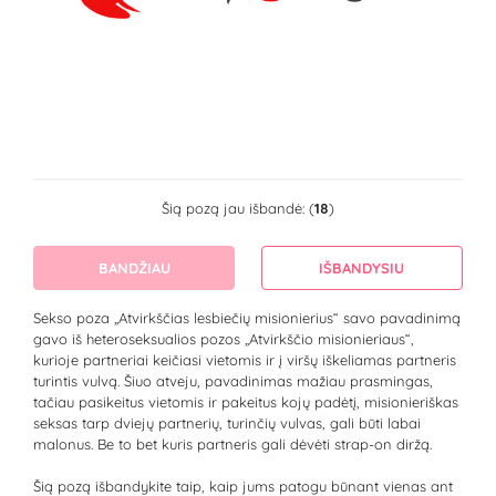
Šią pozą jau išbandė: (
18
)
BANDŽIAU
IŠBANDYSIU
Sekso poza „Atvirkščias lesbiečių misionierius“ savo pavadinimą
gavo iš heteroseksualios pozos „Atvirkščio misionieriaus“,
kurioje partneriai keičiasi vietomis ir į viršų iškeliamas partneris
turintis vulvą. Šiuo atveju, pavadinimas mažiau prasmingas,
tačiau pasikeitus vietomis ir pakeitus kojų padėtį, misionieriškas
seksas tarp dviejų partnerių, turinčių vulvas, gali būti labai
malonus. Be to bet kuris partneris gali dėvėti strap-on diržą.
Šią pozą išbandykite taip, kaip jums patogu būnant vienas ant