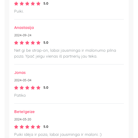
5.0
Puiki.
Anastasija
2024-09-24
5.0
Net gi be strap-on, labai jausminga ir malonumo pilna
poza. Ypač jeigu vienas iš partnerių jau teka.
Jonas
2024-05-04
5.0
Patiko
Betelgeize
2024-03-20
5.0
Puiki idėja ir poza, labai jausminga ir maloni. :)