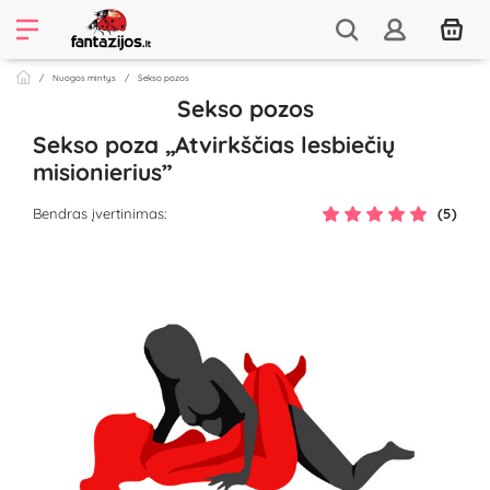
Nuogos mintys
Sekso pozos
Sekso pozos
Sekso poza „Atvirkščias lesbiečių
misionierius”
Bendras įvertinimas:
(5)