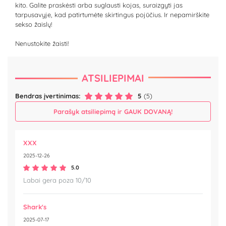
kito. Galite praskėsti arba suglausti kojas, suraizgyti jas
tarpusavyje, kad patirtumėte skirtingus pojūčius. Ir nepamirškite
sekso žaislų!
Nenustokite žaisti!
ATSILIEPIMAI
Bendras įvertinimas:
5
(5)
Parašyk atsiliepimą ir GAUK DOVANĄ!
XXX
2025-12-26
5.0
Labai gera poza 10/10
Shark's
2025-07-17