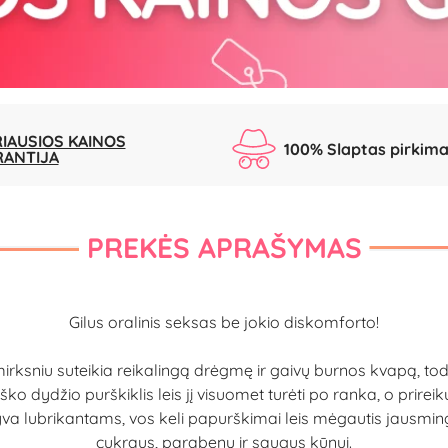
IAUSIOS KAINOS
100% Slaptas pirkim
RANTIJA
PREKĖS APRAŠYMAS
Gilus oralinis seksas be jokio diskomforto!
ksniu suteikia reikalingą drėgmę ir gaivų burnos kvapą, todėl 
 dydžio purškiklis leis jį visuomet turėti po ranka, o prirei
ternatyva lubrikantams, vos keli papurškimai leis mėgautis jau
cukraus, parabenų ir saugus kūnui.