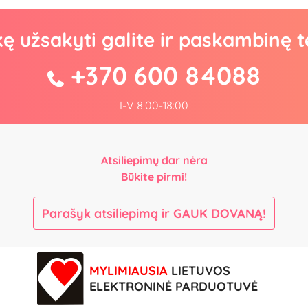
kę užsakyti galite ir paskambinę t
+370 600 84088
I-V 8:00-18:00
Atsiliepimų dar nėra
Būkite pirmi!
Parašyk atsiliepimą ir GAUK DOVANĄ!
MYLIMIAUSIA
LIETUVOS
ELEKTRONINĖ PARDUOTUVĖ