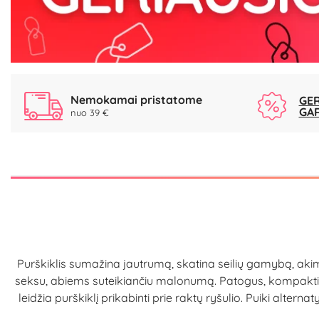
Nemokamai pristatome
GER
GA
nuo 39 €
Purškiklis sumažina jautrumą, skatina seilių gamybą, akimir
seksu, abiems suteikiančiu malonumą. Patogus, kompaktiško
leidžia purškiklį prikabinti prie raktų ryšulio. Puiki al