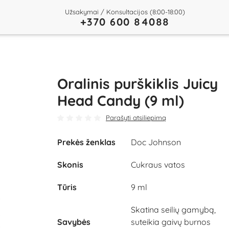
Užsakymai / Konsultacijos (8:00-18:00)
+370 600 84088
Oralinis purškiklis Juicy
Head Candy (9 ml)
Parašyti atsiliepimą
Prekės ženklas
Doc Johnson
Skonis
Cukraus vatos
Tūris
9 ml
Skatina seilių gamybą,
Savybės
suteikia gaivų burnos