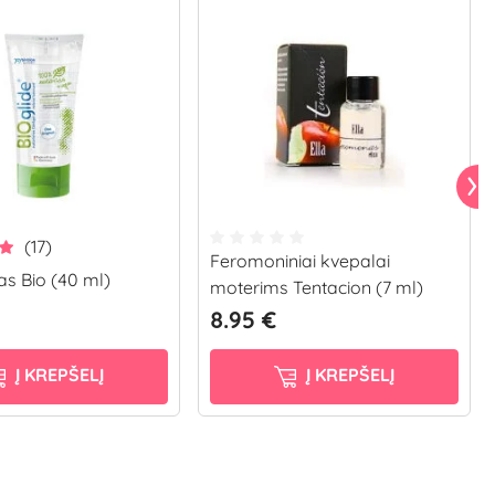
(17)
Feromoniniai kvepalai
as Bio (40 ml)
moterims Tentacion (7 ml)
8.95 €
Į KREPŠELĮ
Į KREPŠELĮ