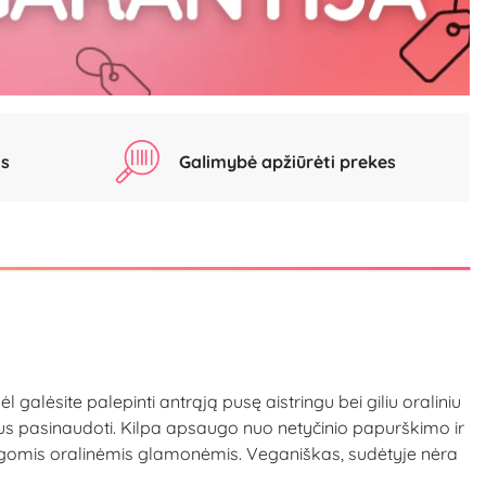
as
Galimybė apžiūrėti prekes
galėsite palepinti antrąją pusę aistringu bei giliu oraliniu
kus pasinaudoti. Kilpa apsaugo nuo netyčinio papurškimo ir
smingomis oralinėmis glamonėmis. Veganiškas, sudėtyje nėra