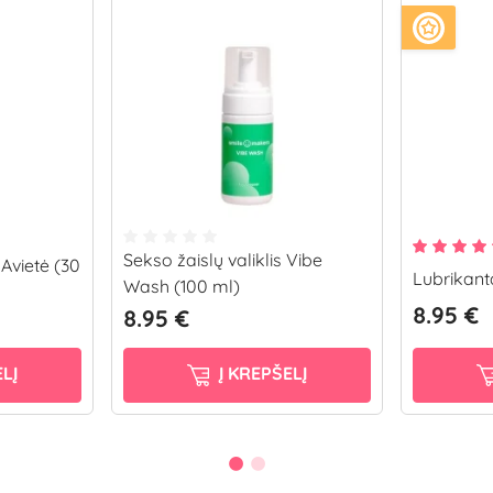
Sekso žaislų valiklis Vibe
Avietė (30
Lubrikant
Wash (100 ml)
8.95 €
8.95 €
LĮ
Į KREPŠELĮ