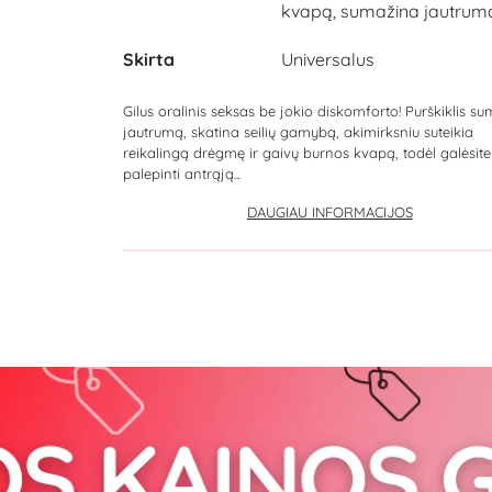
kvapą, sumažina jautrum
Skirta
Universalus
Gilus oralinis seksas be jokio diskomforto! Purškiklis s
jautrumą, skatina seilių gamybą, akimirksniu suteikia
reikalingą drėgmę ir gaivų burnos kvapą, todėl galėsite
palepinti antrąją...
DAUGIAU INFORMACIJOS