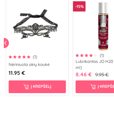
-15%
(1)
(1)
Lubrikantas JO H20 
Nėriniuota akių kaukė
ml)
11.95 €
8.46 €
9.95 €
Į KREPŠELĮ
Į KREPŠE