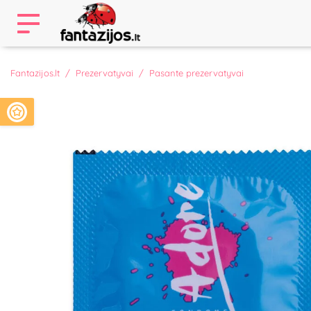
Fantazijos.lt
Prezervatyvai
Pasante prezervatyvai