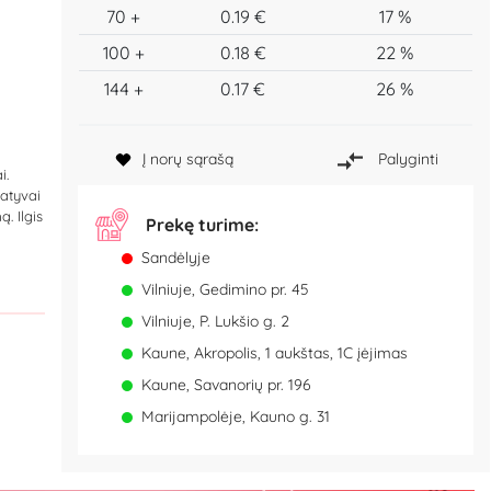
70 +
0.19 €
17 %
100 +
0.18 €
22 %
144 +
0.17 €
26 %
Į norų sąrašą
Palyginti
i.
vatyvai
. Ilgis
Prekę turime:
Sandėlyje
Vilniuje, Gedimino pr. 45
Vilniuje, P. Lukšio g. 2
Kaune, Akropolis, 1 aukštas, 1C įėjimas
Kaune, Savanorių pr. 196
Marijampolėje, Kauno g. 31