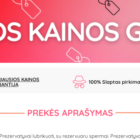
IAUSIOS KAINOS
100% Slaptas pirkim
RANTIJA
PREKĖS APRAŠYMAS
 Prezervatyvai lubrikuoti, su rezervuaru spermai. Prezervatyva