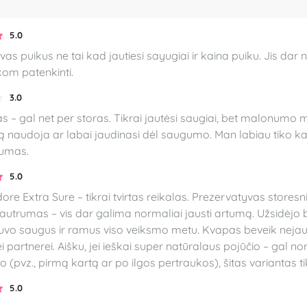
5.0
as puikus ne tai kad jautiesi sayugiai ir kaina puiku. Jis dar 
kom patenkinti.
3.0
s – gal net per storas. Tikrai jautėsi saugiai, bet malonumo m
 naudoja ar labai jaudinasi dėl saugumo. Man labiau tiko kaip 
umas.
5.0
e Extra Sure – tikrai tvirtas reikalas. Prezervatyvas storesnis ne
autrumas – vis dar galima normaliai jausti artumą. Užsidėjo be
vo saugus ir ramus viso veiksmo metu. Kvapas beveik nejau
i partnerei. Aišku, jei ieškai super natūralaus pojūčio – gal n
o (pvz., pirmą kartą ar po ilgos pertraukos), šitas variantas tik
5.0