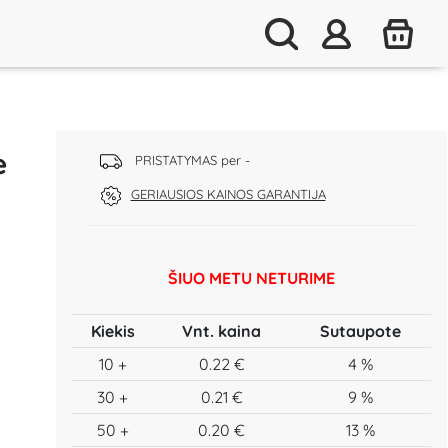
e
PRISTATYMAS per -
GERIAUSIOS KAINOS GARANTIJA
ŠIUO METU NETURIME
Kiekis
Vnt. kaina
Sutaupote
10 +
0.22 €
4 %
30 +
0.21 €
9 %
50 +
0.20 €
13 %