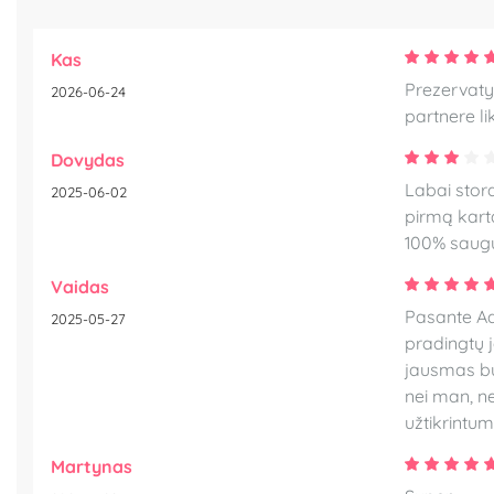
Kas
Prezervatyv
2026-06-24
partnere li
Dovydas
Labai stora
2025-06-02
pirmą kartą
100% saug
Vaidas
Pasante Ador
2025-05-27
pradingtų j
jausmas bu
nei man, ne
užtikrintum
Martynas