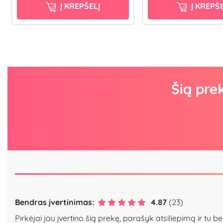
Į KREPŠELĮ
Į KREPŠE
Šią pre
Bendras įvertinimas:
4.87
(23)
Pirkėjai jau įvertino šią prekę, parašyk atsiliepimą ir tu be