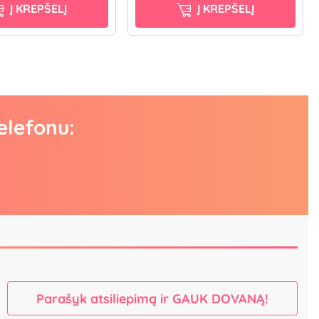
Į KREPŠELĮ
Į KREPŠELĮ
elefonu:
Parašyk atsiliepimą ir GAUK DOVANĄ!