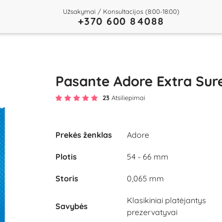
Užsakymai / Konsultacijos (8:00-18:00)
+370 600 84088
Pasante Adore Extra Sur
23
Atsiliepimai
Prekės ženklas
Adore
Plotis
54 - 66 mm
Storis
0,065 mm
Klasikiniai platėjantys
Savybės
prezervatyvai