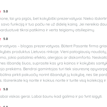
5.0
e, tai yra pigūs, bet kokybiški prezervatyvai. Nieko išskirti
a savo funkciją ir tuo pačiu ne už didelę kainą. Jei nereikia daug
parduotuvė tikrai patikima ir verta teigiamų atsiliepimų.
5.0
ervatyvas – blogas prezervatyvas. Būtent Pasante firma griau
ybės produktus Lietuvos rinkoje. Vieni patogiausių naudotų, 
mo, jokio pašalinio efekto, alergijos ar diskomforto. Neskaitan
nes išbandę šiuos, suprasite kas yra kainos ir kokybės santyk
ojo prekėms. Bendrai gamintojas turi tiek siauresnę apyvarpę
būtina pirkti pakuočių norint išbandyti jų kokybę, nes šie par
 Išsirenkate ką norite ir kokius norite ir turite visą kolekciją i
5.0
labai viskas gerai. Labai šaunu kad galima ir po 1vnt isigyti.