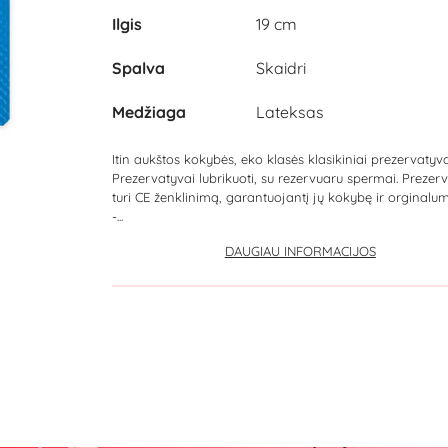
Ilgis
19 cm
Spalva
Skaidri
Medžiaga
Lateksas
Itin aukštos kokybės, eko klasės klasikiniai prezervatyva
Prezervatyvai lubrikuoti, su rezervuaru spermai. Prezer
turi CE ženklinimą, garantuojantį jų kokybę ir orginalumą
-...
DAUGIAU INFORMACIJOS