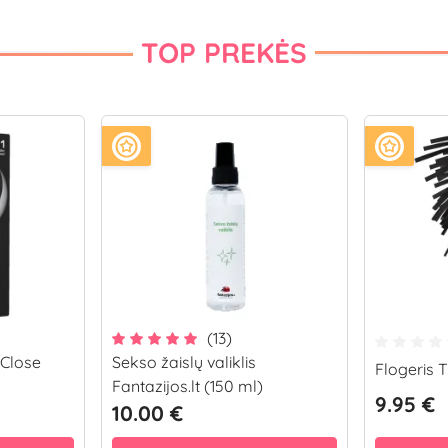
TOP PREKĖS
(13)
 Close
Sekso žaislų valiklis
Flogeris 
Fantazijos.lt (150 ml)
9.95 €
10.00 €