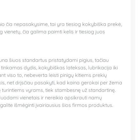
nio čia nepasakysime, tai yra tiesiog kokybiška prekė,
 vienetų, čia galima paimti kelis ir tiesiog juos
na šiuos standartus pristatydami pigius, tačiau
tinkamas dydis, kokybiškas lateksas, lubrikacija iki
t viso to, nebeverta leisti pinigų kitiems prekių
is, net drįsčiau pasakyti, kad kaina gerokai per žema
 turintiems vyrams, tiek stambesnę už standartinę.
duodami vienetais ir nereikia apsikrauti namų
r galite išmėginti įvairiausius šios firmos produktus.