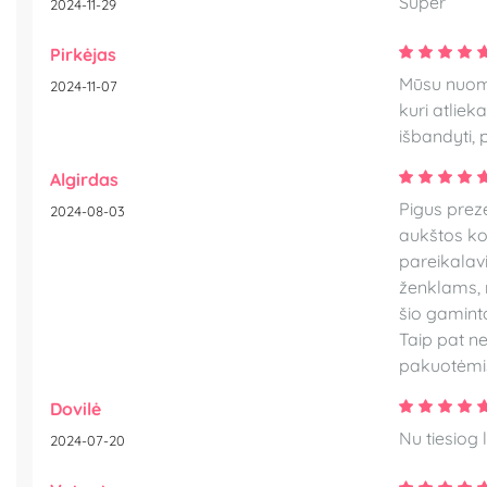
Super
2024-11-29
Pirkėjas
Mūsu nuomon
2024-11-07
kuri atliek
išbandyti, 
Algirdas
Pigus prez
2024-08-03
aukštos kok
pareikalavi
ženklams, 
šio gamint
Taip pat ne
pakuotėmis.
Dovilė
Nu tiesiog 
2024-07-20