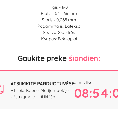
Ilgis - 190
Plotis - 54 - 66 mm
Storis - 0,065 mm
Pagaminta iš: Latekso
Spalva: Skaidrūs
Kvapas: Bekvapiai
Gaukite prekę
šiandien:
Jums liko:
ATSIIMKITE PARDUOTUVĖSE
08:54:
Vilniuje, Kaune, Marijampolėje.
Užsakymą atlikti iki 18h