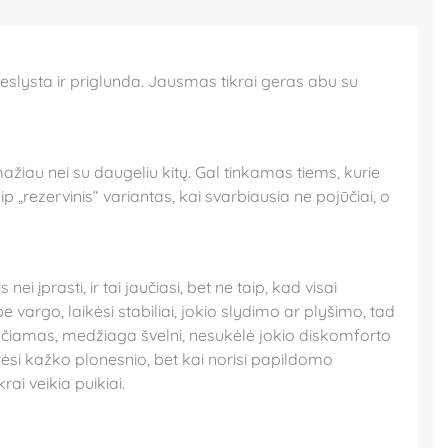
neslysta ir priglunda. Jausmas tikrai geras abu su
ažiau nei su daugeliu kitų. Gal tinkamas tiems, kurie
„rezervinis“ variantas, kai svarbiausia ne pojūčiai, o
i įprasti, ir tai jaučiasi, bet ne taip, kad visai
 vargo, laikėsi stabiliai, jokio slydimo ar plyšimo, tad
čiamas, medžiaga švelni, nesukėlė jokio diskomforto
orėsi kažko plonesnio, bet kai norisi papildomo
rai veikia puikiai.