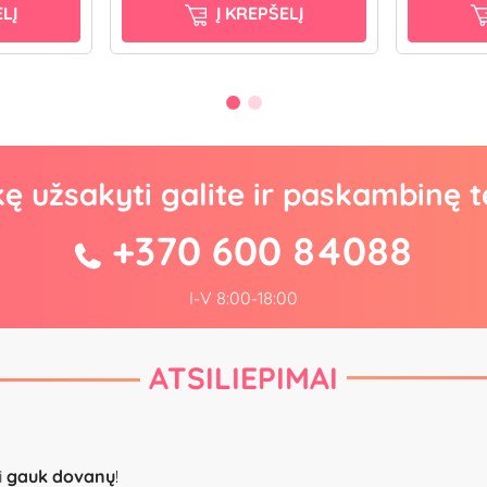
LĮ
Į KREPŠELĮ
kę užsakyti galite ir paskambinę t
+370 600 84088
I-V 8:00-18:00
ATSILIEPIMAI
i
gauk dovanų
!