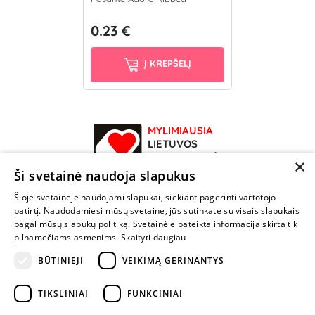
0.23 €
Į KREPŠELĮ
MYLIMIAUSIA
LIETUVOS
ELEKTRONINĖ
×
PARDUOTUVĖ
Ši svetainė naudoja slapukus
Šioje svetainėje naudojami slapukai, siekiant pagerinti vartotojo
NENUSTOK
patirtį. Naudodamiesi mūsų svetaine, jūs sutinkate su visais slapukais
ŽAISTI
pagal mūsų slapukų politiką. Svetainėje pateikta informacija skirta tik
pilnamečiams asmenims.
Skaityti daugiau
BŪTINIEJI
VEIKIMĄ GERINANTYS
+370 600 84088
info@fantazijos.lt
TIKSLINIAI
FUNKCINIAI
P. Lukšio g. 2, Vilnius ("Sigma" teritorija)