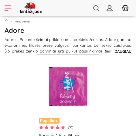
Prekių ženklai
Adore
Adore - Pasante šeimai priklausantis prekinis ženklas. Adore gamina
ekonominės klasės prezervatyvus, lubrikantus bei sekso žaisliukus.
Šio prekės ženklo gaminiai yra puikus pasirinkimas tiems, kuriems
DAUGIAU
nerūpi produkto pakuotė, o svarbiausia - kokybė. Adore gaminiai
atitinka Pasante aukščiausius standartus, ženklinami CE ženklu, tad
kokybe nenusileidžia kitiems panašiems gaminiams.
Populiaru
(35)
Pasante Adore Ribbed